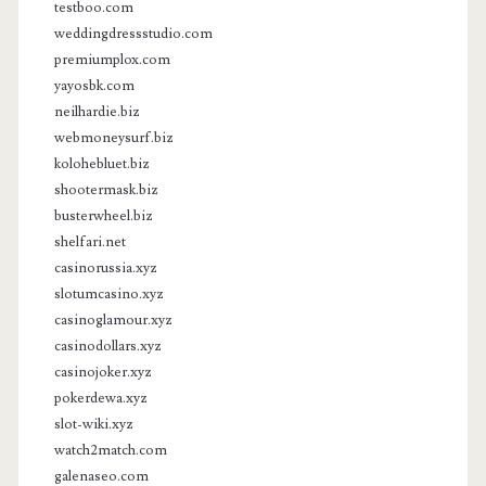
testboo.com
weddingdressstudio.com
premiumplox.com
yayosbk.com
neilhardie.biz
webmoneysurf.biz
kolohebluet.biz
shootermask.biz
busterwheel.biz
shelfari.net
casinorussia.xyz
slotumcasino.xyz
casinoglamour.xyz
casinodollars.xyz
casinojoker.xyz
pokerdewa.xyz
slot-wiki.xyz
watch2match.com
galenaseo.com