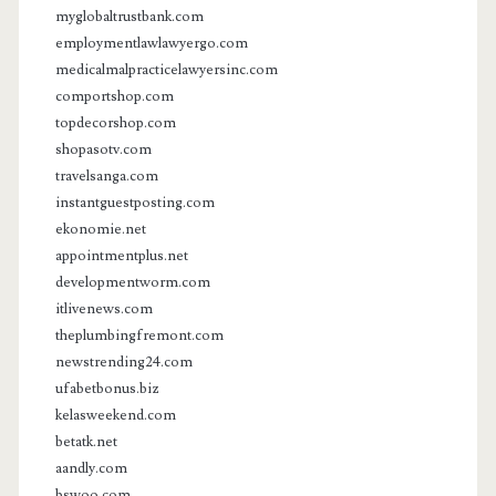
myglobaltrustbank.com
employmentlawlawyergo.com
medicalmalpracticelawyersinc.com
comportshop.com
topdecorshop.com
shopasotv.com
travelsanga.com
instantguestposting.com
ekonomie.net
appointmentplus.net
developmentworm.com
itlivenews.com
theplumbingfremont.com
newstrending24.com
ufabetbonus.biz
kelasweekend.com
betatk.net
aandly.com
bswoo.com