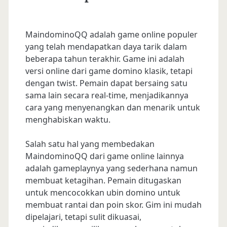
MaindominoQQ adalah game online populer
yang telah mendapatkan daya tarik dalam
beberapa tahun terakhir. Game ini adalah
versi online dari game domino klasik, tetapi
dengan twist. Pemain dapat bersaing satu
sama lain secara real-time, menjadikannya
cara yang menyenangkan dan menarik untuk
menghabiskan waktu.
Salah satu hal yang membedakan
MaindominoQQ dari game online lainnya
adalah gameplaynya yang sederhana namun
membuat ketagihan. Pemain ditugaskan
untuk mencocokkan ubin domino untuk
membuat rantai dan poin skor. Gim ini mudah
dipelajari, tetapi sulit dikuasai,