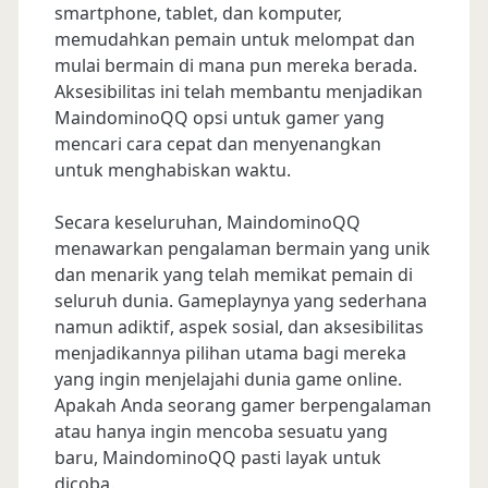
smartphone, tablet, dan komputer,
memudahkan pemain untuk melompat dan
mulai bermain di mana pun mereka berada.
Aksesibilitas ini telah membantu menjadikan
MaindominoQQ opsi untuk gamer yang
mencari cara cepat dan menyenangkan
untuk menghabiskan waktu.
Secara keseluruhan, MaindominoQQ
menawarkan pengalaman bermain yang unik
dan menarik yang telah memikat pemain di
seluruh dunia. Gameplaynya yang sederhana
namun adiktif, aspek sosial, dan aksesibilitas
menjadikannya pilihan utama bagi mereka
yang ingin menjelajahi dunia game online.
Apakah Anda seorang gamer berpengalaman
atau hanya ingin mencoba sesuatu yang
baru, MaindominoQQ pasti layak untuk
dicoba.