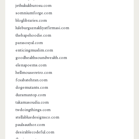
jethukukburosu.com
somniumforge.com
bloglibraries.com
luleburgaznakliyatfirmasi.com
thebapehoodie.com
parasosyal.com
enticingmuslim.com
goodhealthsoundwealth.com
elenapoems.com
hellmouseretro.com
fcsabatehran.com
dogemutants.com
duramaxtop.com
takamasoudia.com
twdoingthings.com
stellabluedesignsco.com
paulsauthor.com
desirablecodeful.com