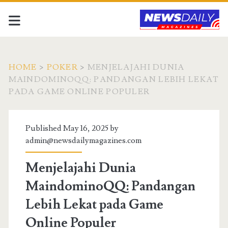
HOME
>
POKER
>
MENJELAJAHI DUNIA
MAINDOMINOQQ: PANDANGAN LEBIH LEKAT
PADA GAME ONLINE POPULER
Published May 16, 2025 by
admin@newsdailymagazines.com
Menjelajahi Dunia
MaindominoQQ: Pandangan
Lebih Lekat pada Game
Online Populer