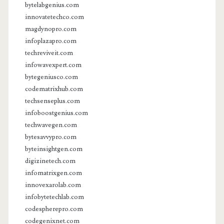
bytelabgenius.com
innovatetechco.com
magdynopro.com
infoplazapro.com
techreviveit.com
infowavexpert.com
bytegeniusco.com
codematrixhub.com
techsenseplus.com
infoboostgenius.com
techwavegen.com
bytesavvypro.com
byteinsightgen.com
digizinetech.com
infomatrixgen.com
innovexarolab.com
infobytetechlab.com
codespherepro.com
codegenixnet.com