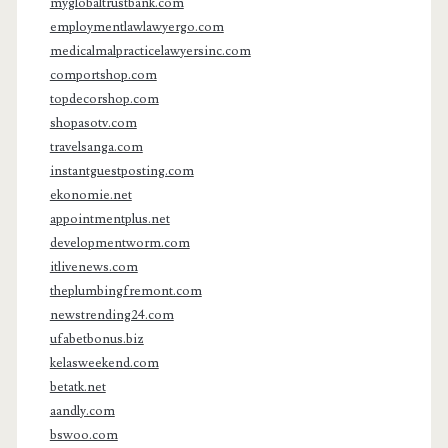
myglobaltrustbank.com
employmentlawlawyergo.com
medicalmalpracticelawyersinc.com
comportshop.com
topdecorshop.com
shopasotv.com
travelsanga.com
instantguestposting.com
ekonomie.net
appointmentplus.net
developmentworm.com
itlivenews.com
theplumbingfremont.com
newstrending24.com
ufabetbonus.biz
kelasweekend.com
betatk.net
aandly.com
bswoo.com