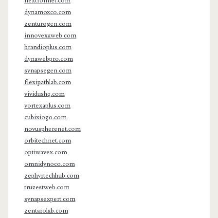
nextronnet.com
dynamoxco.com
zenturogen.com
innovexaweb.com
brandioplus.com
dynawebpro.com
synapsegen.com
flexipathlab.com
vividushq.com
vortexaplus.com
cubixiogo.com
novuspherenet.com
orbitechnet.com
optiwavex.com
omnidynoco.com
zephyrtechhub.com
truzestweb.com
synapsexpert.com
zentarolab.com