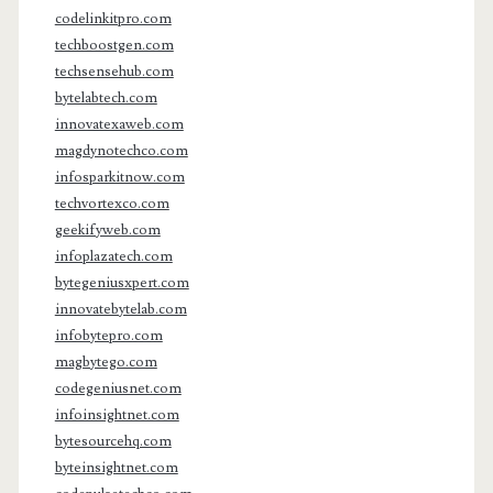
codelinkitpro.com
techboostgen.com
techsensehub.com
bytelabtech.com
innovatexaweb.com
magdynotechco.com
infosparkitnow.com
techvortexco.com
geekifyweb.com
infoplazatech.com
bytegeniusxpert.com
innovatebytelab.com
infobytepro.com
magbytego.com
codegeniusnet.com
infoinsightnet.com
bytesourcehq.com
byteinsightnet.com