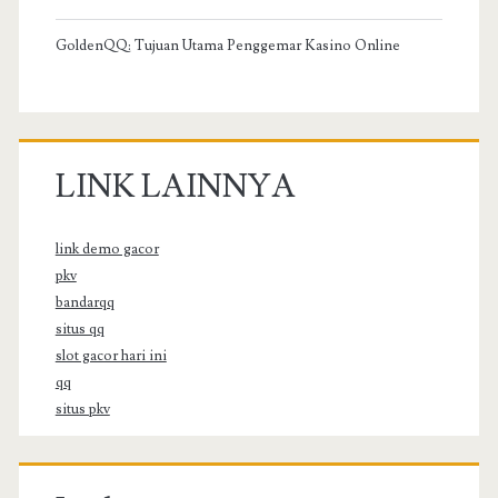
GoldenQQ: Tujuan Utama Penggemar Kasino Online
LINK LAINNYA
link demo gacor
pkv
bandarqq
situs qq
slot gacor hari ini
qq
situs pkv