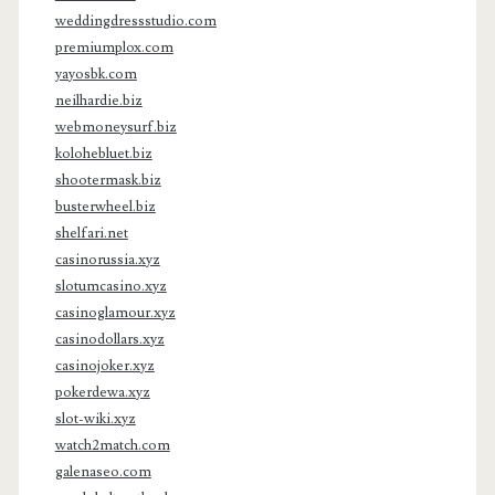
weddingdressstudio.com
premiumplox.com
yayosbk.com
neilhardie.biz
webmoneysurf.biz
kolohebluet.biz
shootermask.biz
busterwheel.biz
shelfari.net
casinorussia.xyz
slotumcasino.xyz
casinoglamour.xyz
casinodollars.xyz
casinojoker.xyz
pokerdewa.xyz
slot-wiki.xyz
watch2match.com
galenaseo.com