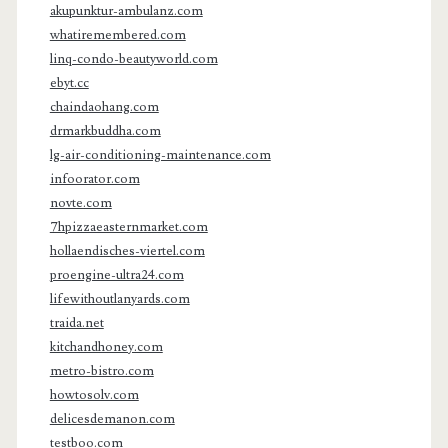
akupunktur-ambulanz.com
whatiremembered.com
linq-condo-beautyworld.com
ebyt.cc
chaindaohang.com
drmarkbuddha.com
lg-air-conditioning-maintenance.com
infoorator.com
novte.com
7hpizzaeasternmarket.com
hollaendisches-viertel.com
proengine-ultra24.com
lifewithoutlanyards.com
traida.net
kitchandhoney.com
metro-bistro.com
howtosolv.com
delicesdemanon.com
testboo.com