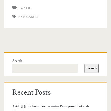
POKER
PKV GAMES
Primary
Sidebar
Search
Search
Recent Posts
AktifQQ: Platform Teratas untuk Penggemar Poker di