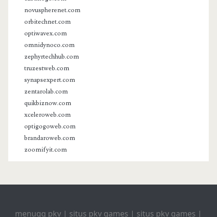
novuspherenet.com
orbitechnet.com
optiwavex.com
omnidynoco.com
zephyrtechhub.com
truzestweb.com
synapsexpert.com
zentarolab.com
quikbiznow.com
xceleroweb.com
optigogoweb.com
brandaroweb.com
zoomifyit.com
menuqq pkv
|
situs pkv games
|
situs pkv games
|