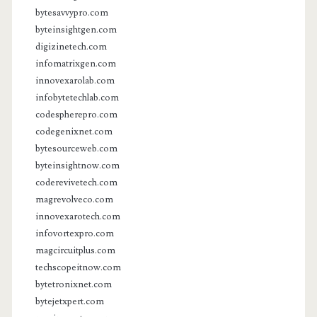
bytesavvypro.com
byteinsightgen.com
digizinetech.com
infomatrixgen.com
innovexarolab.com
infobytetechlab.com
codespherepro.com
codegenixnet.com
bytesourceweb.com
byteinsightnow.com
coderevivetech.com
magrevolveco.com
innovexarotech.com
infovortexpro.com
magcircuitplus.com
techscopeitnow.com
bytetronixnet.com
bytejetxpert.com