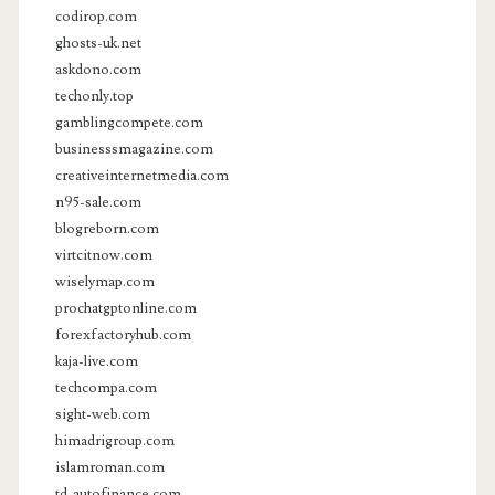
codirop.com
ghosts-uk.net
askdono.com
techonly.top
gamblingcompete.com
businesssmagazine.com
creativeinternetmedia.com
n95-sale.com
blogreborn.com
virtcitnow.com
wiselymap.com
prochatgptonline.com
forexfactoryhub.com
kaja-live.com
techcompa.com
sight-web.com
himadrigroup.com
islamroman.com
td-autofinance.com