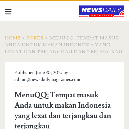
HOME
>
POKER
>
MENUQQ: TEMPAT MASUK
ANDA UNTUK MAKAN INDONESIA YANG
LEZAT DAN TERJANGKAU DAN TERJANGKAU
Published June 30, 2025 by
admin@newsdailymagazines.com
MenuQQ: Tempat masuk
Anda untuk makan Indonesia
yang lezat dan terjangkau dan
terjangkau