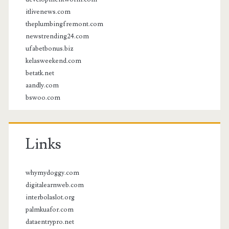
itlivenews.com
theplumbingfremont.com
newstrending24.com
ufabetbonus.biz
kelasweekend.com
betatk.net
aandly.com
bswoo.com
Links
whymydoggy.com
digitalearnweb.com
interbolaslot.org
palmkuafor.com
dataentrypro.net