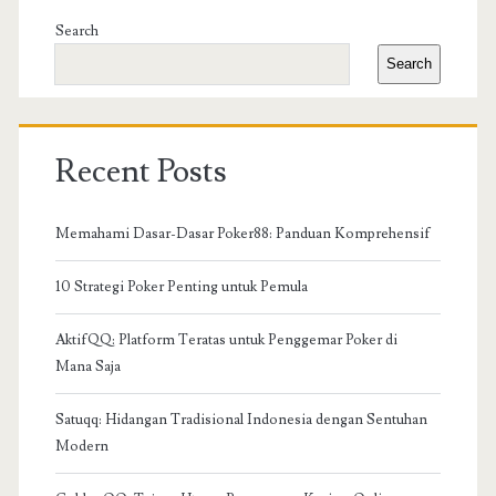
Sidebar
Search
Search
Recent Posts
Memahami Dasar-Dasar Poker88: Panduan Komprehensif
10 Strategi Poker Penting untuk Pemula
AktifQQ: Platform Teratas untuk Penggemar Poker di
Mana Saja
Satuqq: Hidangan Tradisional Indonesia dengan Sentuhan
Modern