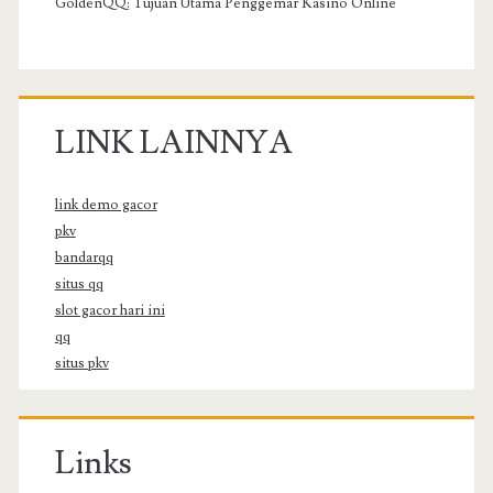
GoldenQQ: Tujuan Utama Penggemar Kasino Online
LINK LAINNYA
link demo gacor
pkv
bandarqq
situs qq
slot gacor hari ini
qq
situs pkv
Links