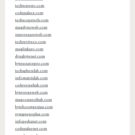
techwavego.com
codepulsex.com
techscopetech.com
magdynoweb.com
innovexaroweb.com
techreviveco.com
maglinkaro.com
dynabytenet.com
bytesourcepro.com
techspherelab.com
infomatrixlab.com
codeversehub.com
byteverseweb.com
magconnecthub.com
byteboostgenius.com
synapsegoplus.com
infopedianet.com
codepulsenet.com