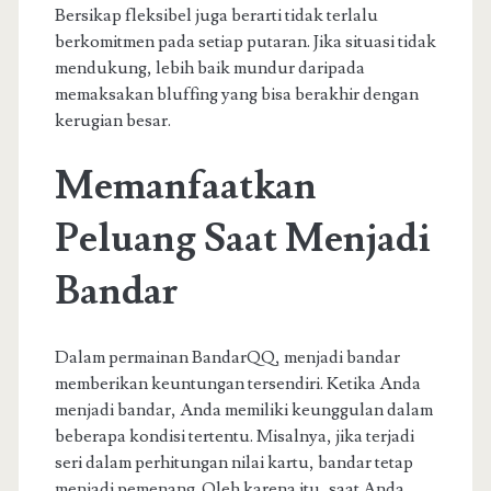
Bersikap fleksibel juga berarti tidak terlalu
berkomitmen pada setiap putaran. Jika situasi tidak
mendukung, lebih baik mundur daripada
memaksakan bluffing yang bisa berakhir dengan
kerugian besar.
Memanfaatkan
Peluang Saat Menjadi
Bandar
Dalam permainan BandarQQ, menjadi bandar
memberikan keuntungan tersendiri. Ketika Anda
menjadi bandar, Anda memiliki keunggulan dalam
beberapa kondisi tertentu. Misalnya, jika terjadi
seri dalam perhitungan nilai kartu, bandar tetap
menjadi pemenang. Oleh karena itu, saat Anda