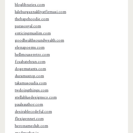
bloglibraries.com
luleburgaznakliyatfirmasi.com
thebapehoodie.com
parasosyal.com
enticingmuslim.com
goodhealthsoundwealth.com
elenapoems.com
hellmouseretro.com
fcsabatehran.com
dogemutants.com
duramaxtop.com
takamasoudia.com
twdoingthings.com
stellabluedesignsco.com
paulsauthor.com
desirablecodeful.com
flexigennet.com
heronameclub.com
medmarket.io