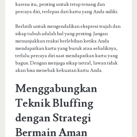
karena itu, penting untuk tetap tenang dan
percaya diri, terlepas dari kartu yang Anda miliki.
Berlatih untuk mengendalikan ekspresi wajah dan
sikap tubuh adalah hal yang penting. Jangan
menunjukkan reaksi berlebihan ketika Anda
mendapatkan kartu yang buruk atau sebaliknya,
terlalu percaya diri saat mendapatkan kartu yang
bagus. Dengan menjaga sikap netral, lawan tidak
akan bisa menebak kekuatan kartu Anda.
Menggabungkan
Teknik Bluffing
dengan Strategi
Bermain Aman