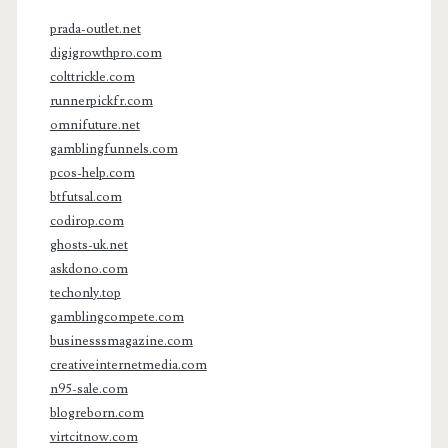
prada-outlet.net
digigrowthpro.com
colttrickle.com
runnerpickfr.com
omnifuture.net
gamblingfunnels.com
pcos-help.com
btfutsal.com
codirop.com
ghosts-uk.net
askdono.com
techonly.top
gamblingcompete.com
businesssmagazine.com
creativeinternetmedia.com
n95-sale.com
blogreborn.com
virtcitnow.com