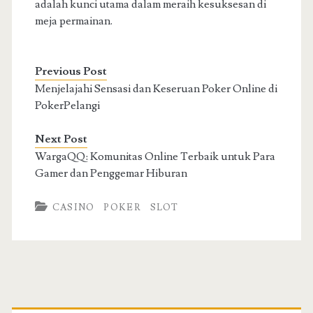
adalah kunci utama dalam meraih kesuksesan di
meja permainan.
Previous Post
Menjelajahi Sensasi dan Keseruan Poker Online di
PokerPelangi
Next Post
WargaQQ: Komunitas Online Terbaik untuk Para
Gamer dan Penggemar Hiburan
CASINO
POKER
SLOT
Primary