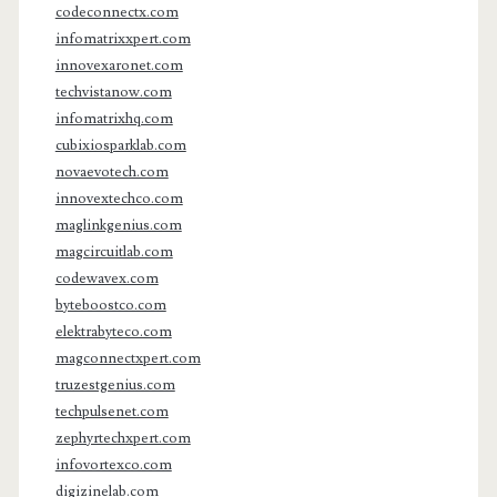
codeconnectx.com
infomatrixxpert.com
innovexaronet.com
techvistanow.com
infomatrixhq.com
cubixiosparklab.com
novaevotech.com
innovextechco.com
maglinkgenius.com
magcircuitlab.com
codewavex.com
byteboostco.com
elektrabyteco.com
magconnectxpert.com
truzestgenius.com
techpulsenet.com
zephyrtechxpert.com
infovortexco.com
digizinelab.com