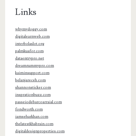
Links
whymydoggy.com
digitalearnweb.com
interbolaslot.org
palmkuafor.com
dataentrypro.net
dreamrummypro.com
kaiminsupport.com
belanjareceh.com
shannonsticker.com
insprationbuzz.com
passeiodebarcoarraial.com
fondworth.com
iamseharkhan.com
thelatestkhabrain.com
digitaldesignproperties.com