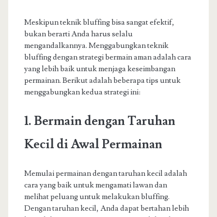
Meskipun teknik bluffing bisa sangat efektif,
bukan berarti Anda harus selalu
mengandalkannya. Menggabungkan teknik
bluffing dengan strategi bermain aman adalah cara
yang lebih baik untuk menjaga keseimbangan
permainan. Berikut adalah beberapa tips untuk
menggabungkan kedua strategi ini:
1. Bermain dengan Taruhan
Kecil di Awal Permainan
Memulai permainan dengan taruhan kecil adalah
cara yang baik untuk mengamati lawan dan
melihat peluang untuk melakukan bluffing.
Dengan taruhan kecil, Anda dapat bertahan lebih