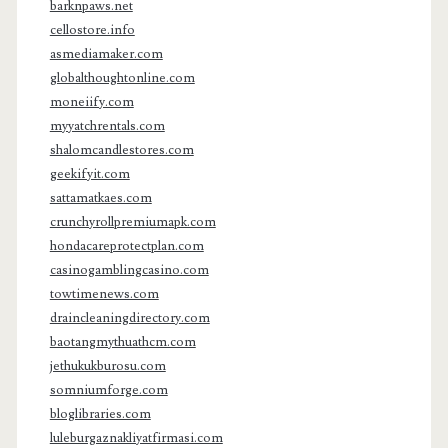
barknpaws.net
cellostore.info
asmediamaker.com
globalthoughtonline.com
moneiify.com
myyatchrentals.com
shalomcandlestores.com
geekifyit.com
sattamatkaes.com
crunchyrollpremiumapk.com
hondacareprotectplan.com
casinogamblingcasino.com
towtimenews.com
draincleaningdirectory.com
baotangmythuathcm.com
jethukukburosu.com
somniumforge.com
bloglibraries.com
luleburgaznakliyatfirmasi.com