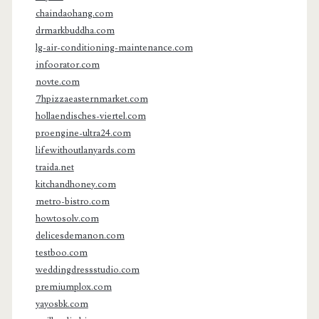
chaindaohang.com
drmarkbuddha.com
lg-air-conditioning-maintenance.com
infoorator.com
novte.com
7hpizzaeasternmarket.com
hollaendisches-viertel.com
proengine-ultra24.com
lifewithoutlanyards.com
traida.net
kitchandhoney.com
metro-bistro.com
howtosolv.com
delicesdemanon.com
testboo.com
weddingdressstudio.com
premiumplox.com
yayosbk.com