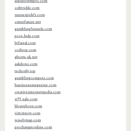
digigrowthpro.com
colttrickle.com
runnerpickfr.com
omnifuture.net
gamblingfunnels.com
pcos-help.com
btfutsal.com
codirop.com
ghosts-uk.net
askdono.com
techonly.top
gamblingcompete.com
businesssmagazine.com
creativeinternetmedia.com
n95-sale.com
blogreborn.com
virtcitnow.com
wiselymap.com
prochatgptonline.com