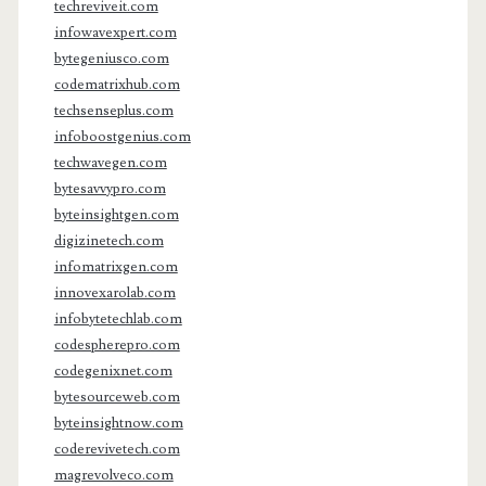
techreviveit.com
infowavexpert.com
bytegeniusco.com
codematrixhub.com
techsenseplus.com
infoboostgenius.com
techwavegen.com
bytesavvypro.com
byteinsightgen.com
digizinetech.com
infomatrixgen.com
innovexarolab.com
infobytetechlab.com
codespherepro.com
codegenixnet.com
bytesourceweb.com
byteinsightnow.com
coderevivetech.com
magrevolveco.com