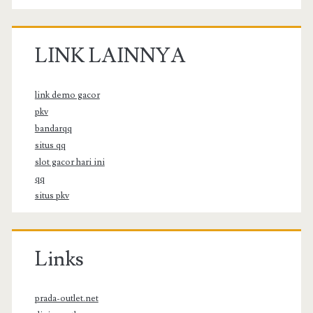
LINK LAINNYA
link demo gacor
pkv
bandarqq
situs qq
slot gacor hari ini
qq
situs pkv
Links
prada-outlet.net