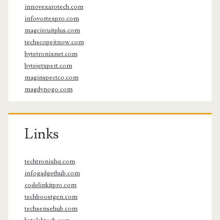
innovexarotech.com
infovortexpro.com
magcircuitplus.com
techscopeitnow.com
bytetronixnet.com
bytejetxpert.com
maginspectco.com
magdynogo.com
Links
techtronixhq.com
infogadgethub.com
codelinkitpro.com
techboostgen.com
techsensehub.com