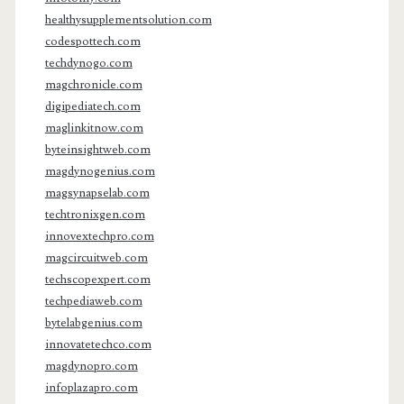
healthysupplementsolution.com
codespottech.com
techdynogo.com
magchronicle.com
digipediatech.com
maglinkitnow.com
byteinsightweb.com
magdynogenius.com
magsynapselab.com
techtronixgen.com
innovextechpro.com
magcircuitweb.com
techscopexpert.com
techpediaweb.com
bytelabgenius.com
innovatetechco.com
magdynopro.com
infoplazapro.com