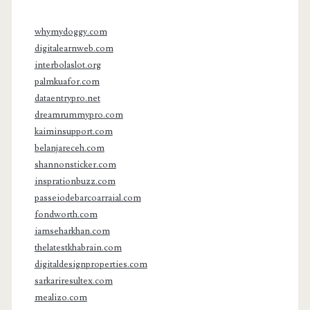
whymydoggy.com
digitalearnweb.com
interbolaslot.org
palmkuafor.com
dataentrypro.net
dreamrummypro.com
kaiminsupport.com
belanjareceh.com
shannonsticker.com
insprationbuzz.com
passeiodebarcoarraial.com
fondworth.com
iamseharkhan.com
thelatestkhabrain.com
digitaldesignproperties.com
sarkariresultex.com
mealizo.com