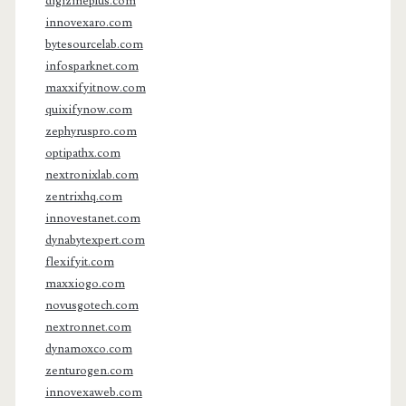
digizineplus.com
innovexaro.com
bytesourcelab.com
infosparknet.com
maxxifyitnow.com
quixifynow.com
zephyruspro.com
optipathx.com
nextronixlab.com
zentrixhq.com
innovestanet.com
dynabytexpert.com
flexifyit.com
maxxiogo.com
novusgotech.com
nextronnet.com
dynamoxco.com
zenturogen.com
innovexaweb.com