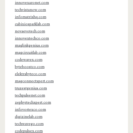
innovexaronet.com
techvistanow.com
infomatrixhq.com
cubixiosparklab.com
novaevotech.com
innovextechco.com
maglinkgenius.com
magcircuitlab.com
codewavex.com
byteboostco.com
elektrabyteco.com
magconnectxpert.com
truzestgenius.com
techpulsenet.com
zephyrtechxpert.com
infovortexco.com
digizinelab.com
techwavego.com
codepulsex.com