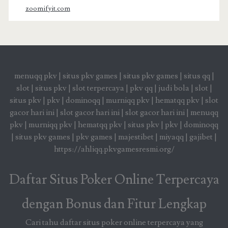
zoomifyit.com
menuqq pkv
|
situs pkv games
|
situs pkv games
|
situs qq
|
slot
|
situs pkv
|
slot terpercaya
|
pkv qq
|
judi bola
|
slot
|
situs pkv
|
pkv
|
dominoqq
|
murniqq pkv
|
hematqq pkv
|
slot
gacor hari ini
|
slot gacor hari ini
|
slot gacor hari ini
|
menuqq
pkv
|
murniqq pkv
|
hematqq pkv
|
situs pkv
|
pkv
|
dominoqq
|
situs pkv games
|
pkv games
|
majestibet
|
miyaqq
|
gajibet
|
https://ahliqq.pkvgamesresmi.org/
Daftar Situs Poker Online Terpercaya
dengan Bonus dan Fitur Lengkap
Cari tahu daftar situs poker online terpercaya yang