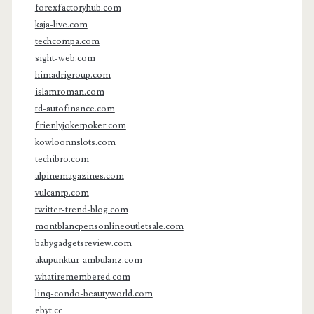
forexfactoryhub.com
kaja-live.com
techcompa.com
sight-web.com
himadrigroup.com
islamroman.com
td-autofinance.com
frienlyjokerpoker.com
kowloonnslots.com
techibro.com
alpinemagazines.com
vulcanrp.com
twitter-trend-blog.com
montblancpensonlineoutletsale.com
babygadgetsreview.com
akupunktur-ambulanz.com
whatiremembered.com
linq-condo-beautyworld.com
ebyt.cc