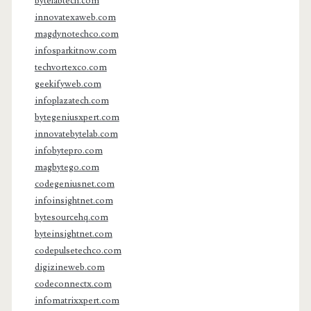
bytelabtech.com
innovatexaweb.com
magdynotechco.com
infosparkitnow.com
techvortexco.com
geekifyweb.com
infoplazatech.com
bytegeniusxpert.com
innovatebytelab.com
infobytepro.com
magbytego.com
codegeniusnet.com
infoinsightnet.com
bytesourcehq.com
byteinsightnet.com
codepulsetechco.com
digizineweb.com
codeconnectx.com
infomatrixxpert.com