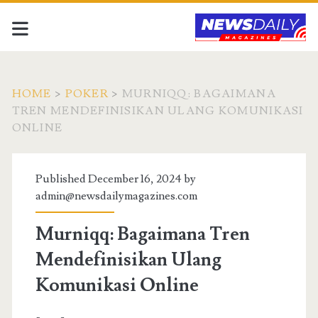
HOME
>
POKER
>
MURNIQQ: BAGAIMANA
TREN MENDEFINISIKAN ULANG KOMUNIKASI
ONLINE
Published December 16, 2024 by
admin@newsdailymagazines.com
Murniqq: Bagaimana Tren
Mendefinisikan Ulang
Komunikasi Online