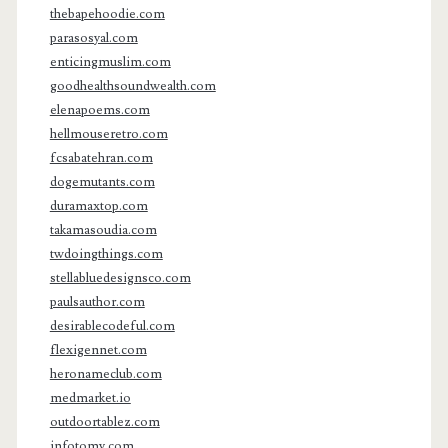
thebapehoodie.com
parasosyal.com
enticingmuslim.com
goodhealthsoundwealth.com
elenapoems.com
hellmouseretro.com
fcsabatehran.com
dogemutants.com
duramaxtop.com
takamasoudia.com
twdoingthings.com
stellabluedesignsco.com
paulsauthor.com
desirablecodeful.com
flexigennet.com
heronameclub.com
medmarket.io
outdoortablez.com
infotomy.com