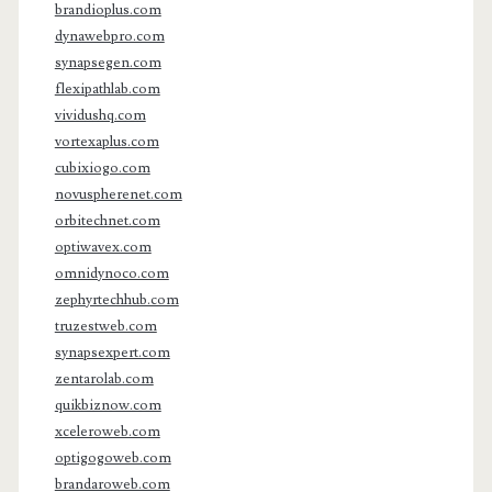
brandioplus.com
dynawebpro.com
synapsegen.com
flexipathlab.com
vividushq.com
vortexaplus.com
cubixiogo.com
novuspherenet.com
orbitechnet.com
optiwavex.com
omnidynoco.com
zephyrtechhub.com
truzestweb.com
synapsexpert.com
zentarolab.com
quikbiznow.com
xceleroweb.com
optigogoweb.com
brandaroweb.com