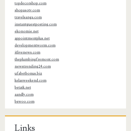
topdecorshop.com
shopasotv.com
travelsanga.com
instantguestposting.com
ekonomie.net
appointmentplus.net
developmentworm.com
itlivenews.com
theplumbingfremont.com
newstrending24.com
ufabetbonus.biz
kelasweekend.com
betatk.net
aandly.com
bswoo.com
Links