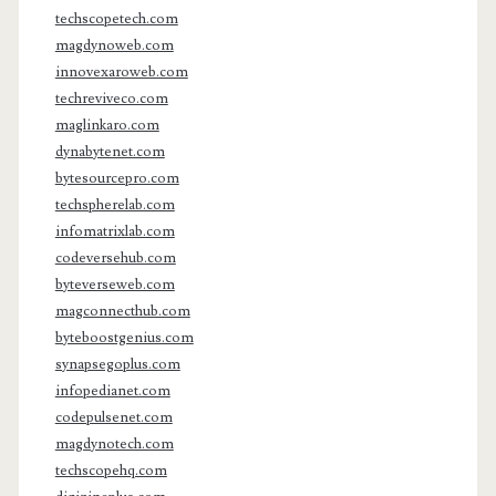
techscopetech.com
magdynoweb.com
innovexaroweb.com
techreviveco.com
maglinkaro.com
dynabytenet.com
bytesourcepro.com
techspherelab.com
infomatrixlab.com
codeversehub.com
byteverseweb.com
magconnecthub.com
byteboostgenius.com
synapsegoplus.com
infopedianet.com
codepulsenet.com
magdynotech.com
techscopehq.com