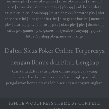
menuqq pkv
|
situs pkv games
|
situs pkv games
|
situs qq
|
slot
|
situs pkv
|
slot terpercaya
|
pkv qq
|
judi bola
|
slot
|
situs pkv
|
pkv
|
dominoqq
|
murniqq pkv
|
hematqq pkv
|
slot
gacor hari ini
|
slot gacor hari ini
|
slot gacor hari ini
|
menuqq
pkv
|
murniqq pkv
|
hematqq pkv
|
situs pkv
|
pkv
|
dominoqq
|
situs pkv games
|
pkv games
|
majestibet
|
miyaqq
|
gajibet
|
https://ahliqq.pkvgamesresmi.org/
Daftar Situs Poker Online Terpercaya
dengan Bonus dan Fitur Lengkap
Cari tahu daftar situs poker online terpercaya yang
menawarkan bonus besar dan fitur lengkap untuk
pengalaman bermain yang lebih seru dan menguntungkan.
IGNITE WORDPRESS THEME
BY COMPETE