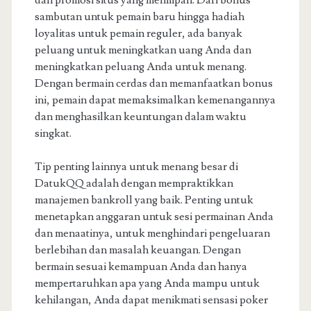
dan promosi situs yang melimpah. Dari bonus
sambutan untuk pemain baru hingga hadiah
loyalitas untuk pemain reguler, ada banyak
peluang untuk meningkatkan uang Anda dan
meningkatkan peluang Anda untuk menang.
Dengan bermain cerdas dan memanfaatkan bonus
ini, pemain dapat memaksimalkan kemenangannya
dan menghasilkan keuntungan dalam waktu
singkat.
Tip penting lainnya untuk menang besar di
DatukQQ adalah dengan mempraktikkan
manajemen bankroll yang baik. Penting untuk
menetapkan anggaran untuk sesi permainan Anda
dan menaatinya, untuk menghindari pengeluaran
berlebihan dan masalah keuangan. Dengan
bermain sesuai kemampuan Anda dan hanya
mempertaruhkan apa yang Anda mampu untuk
kehilangan, Anda dapat menikmati sensasi poker