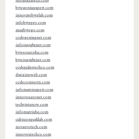
infoplazatech.com
bytegeniusxpert.com
innovatebytelab.com
infobytepro.com
magbytego.com
codegeniusnet.com
infoinsightnet.com
bytesourcehq.com
byteinsightnet.com
codepulsetechco.com
digizineweb.com
codeconnectx.com
infomatrixxpert.com
innovexaronet.com
techvistanow.com
infomatrixhq.com
cubixiosparklab.com
novaevotech.com
innovextechco.com