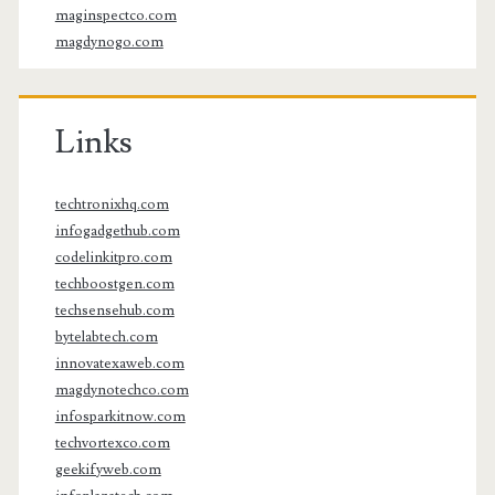
maginspectco.com
magdynogo.com
Links
techtronixhq.com
infogadgethub.com
codelinkitpro.com
techboostgen.com
techsensehub.com
bytelabtech.com
innovatexaweb.com
magdynotechco.com
infosparkitnow.com
techvortexco.com
geekifyweb.com