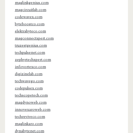
maglinkgenius.com
magcircuitlab.com
codewavex.com
byteboostco.com
elektrabyteco.com
magconnectxpert.com
truzestgenius.com
techpulsenet.com
zephyrtechxpert.com
infovortexco.com
digizinelab.com
techwavego.com
codepulsex.com
techscopetech.com
magdynoweb.com
innovexaroweb.com
techreviveco.com
maglinkaro.com
dynabytenet.com