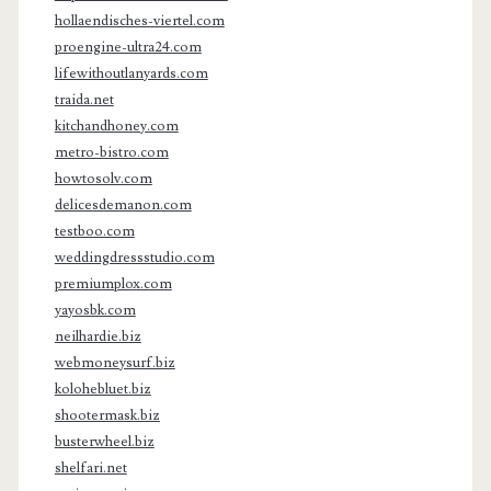
hollaendisches-viertel.com
proengine-ultra24.com
lifewithoutlanyards.com
traida.net
kitchandhoney.com
metro-bistro.com
howtosolv.com
delicesdemanon.com
testboo.com
weddingdressstudio.com
premiumplox.com
yayosbk.com
neilhardie.biz
webmoneysurf.biz
kolohebluet.biz
shootermask.biz
busterwheel.biz
shelfari.net