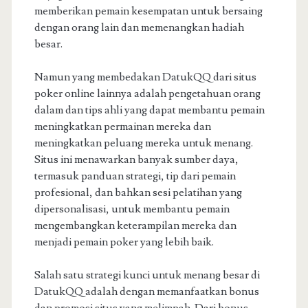
memberikan pemain kesempatan untuk bersaing
dengan orang lain dan memenangkan hadiah
besar.
Namun yang membedakan DatukQQ dari situs
poker online lainnya adalah pengetahuan orang
dalam dan tips ahli yang dapat membantu pemain
meningkatkan permainan mereka dan
meningkatkan peluang mereka untuk menang.
Situs ini menawarkan banyak sumber daya,
termasuk panduan strategi, tip dari pemain
profesional, dan bahkan sesi pelatihan yang
dipersonalisasi, untuk membantu pemain
mengembangkan keterampilan mereka dan
menjadi pemain poker yang lebih baik.
Salah satu strategi kunci untuk menang besar di
DatukQQ adalah dengan memanfaatkan bonus