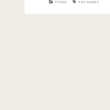
POKER
PKV GAMES