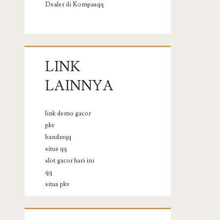
Dealer di Kompasqq
LINK
LAINNYA
link demo gacor
pkv
bandarqq
situs qq
slot gacor hari ini
qq
situs pkv