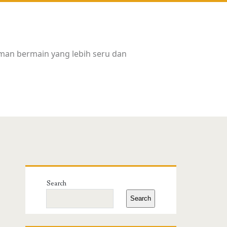
aman bermain yang lebih seru dan
Primary
Search
Sidebar
Search