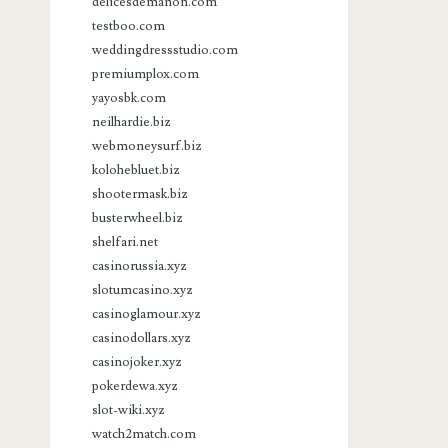
delicesdemanon.com
testboo.com
weddingdressstudio.com
premiumplox.com
yayosbk.com
neilhardie.biz
webmoneysurf.biz
kolohebluet.biz
shootermask.biz
busterwheel.biz
shelfari.net
casinorussia.xyz
slotumcasino.xyz
casinoglamour.xyz
casinodollars.xyz
casinojoker.xyz
pokerdewa.xyz
slot-wiki.xyz
watch2match.com