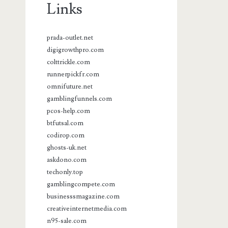
Links
prada-outlet.net
digigrowthpro.com
colttrickle.com
runnerpickfr.com
omnifuture.net
gamblingfunnels.com
pcos-help.com
btfutsal.com
codirop.com
ghosts-uk.net
askdono.com
techonly.top
gamblingcompete.com
businesssmagazine.com
creativeinternetmedia.com
n95-sale.com