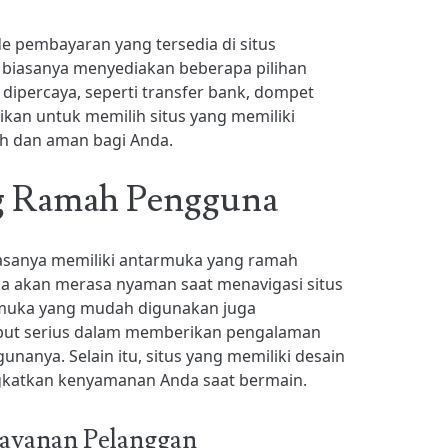
de pembayaran yang tersedia di situs
n biasanya menyediakan beberapa pilihan
ipercaya, seperti transfer bank, dompet
stikan untuk memilih situs yang memiliki
 dan aman bagi Anda.
g Ramah Pengguna
iasanya memiliki antarmuka yang ramah
da akan merasa nyaman saat menavigasi situs
rmuka yang mudah digunakan juga
but serius dalam memberikan pengalaman
nanya. Selain itu, situs yang memiliki desain
gkatkan kenyamanan Anda saat bermain.
Layanan Pelanggan