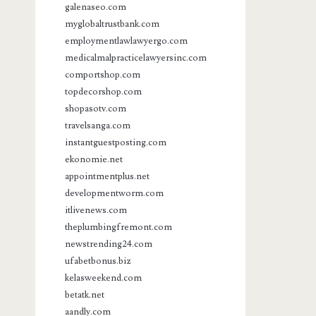
galenaseo.com
myglobaltrustbank.com
employmentlawlawyergo.com
medicalmalpracticelawyersinc.com
comportshop.com
topdecorshop.com
shopasotv.com
travelsanga.com
instantguestposting.com
ekonomie.net
appointmentplus.net
developmentworm.com
itlivenews.com
theplumbingfremont.com
newstrending24.com
ufabetbonus.biz
kelasweekend.com
betatk.net
aandly.com