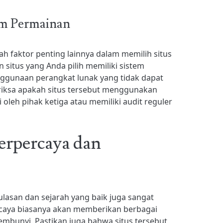
am Permainan
h faktor penting lainnya dalam memilih situs
 situs yang Anda pilih memiliki sistem
nggunaan perangkat lunak yang tidak dapat
riksa apakah situs tersebut menggunakan
 oleh pihak ketiga atau memiliki audit reguler
erpercaya dan
ulasan dan sejarah yang baik juga sangat
ercaya biasanya akan memberikan berbagai
embunyi. Pastikan juga bahwa situs tersebut