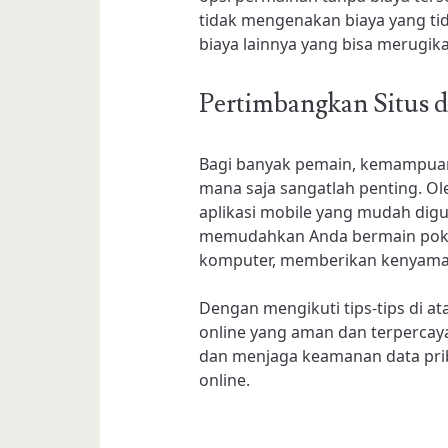
tidak mengenakan biaya yang tida
biaya lainnya yang bisa merugik
Pertimbangkan Situs d
Bagi banyak pemain, kemampuan
mana saja sangatlah penting. Ole
aplikasi mobile yang mudah digu
memudahkan Anda bermain poker
komputer, memberikan kenyamana
Dengan mengikuti tips-tips di at
online yang aman dan terpercaya
dan menjaga keamanan data prib
online.