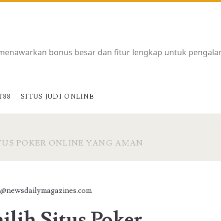
ng menawarkan bonus besar dan fitur lengkap untuk pengal
T88
SITUS JUDI ONLINE
SITUS POKER ONLINE YANG AMAN
@newsdailymagazines.com
ilih Situs Poker