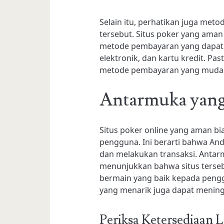
Selain itu, perhatikan juga meto
tersebut. Situs poker yang ama
metode pembayaran yang dapat d
elektronik, dan kartu kredit. Pa
metode pembayaran yang mudah
Antarmuka yan
Situs poker online yang aman b
pengguna. Ini berarti bahwa An
dan melakukan transaksi. Anta
menunjukkan bahwa situs terse
bermain yang baik kepada penggu
yang menarik juga dapat menin
Periksa Ketersediaan 