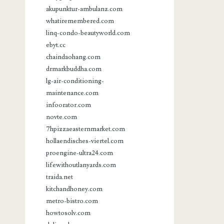
akupunktur-ambulanz.com
whatiremembered.com
linq-condo-beautyworld.com
ebyt.cc
chaindaohang.com
drmarkbuddha.com
lg-air-conditioning-
maintenance.com
infoorator.com
novte.com
7hpizzaeasternmarket.com
hollaendisches-viertel.com
proengine-ultra24.com
lifewithoutlanyards.com
traida.net
kitchandhoney.com
metro-bistro.com
howtosolv.com