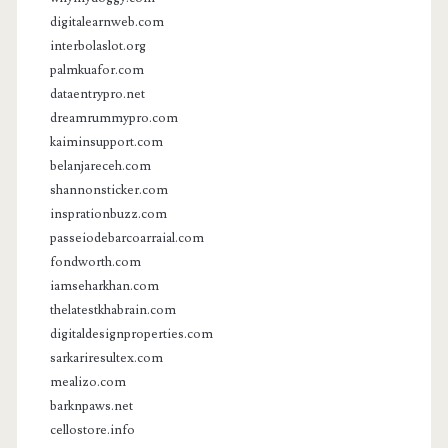
digitalearnweb.com
interbolaslot.org
palmkuafor.com
dataentrypro.net
dreamrummypro.com
kaiminsupport.com
belanjareceh.com
shannonsticker.com
insprationbuzz.com
passeiodebarcoarraial.com
fondworth.com
iamseharkhan.com
thelatestkhabrain.com
digitaldesignproperties.com
sarkariresultex.com
mealizo.com
barknpaws.net
cellostore.info