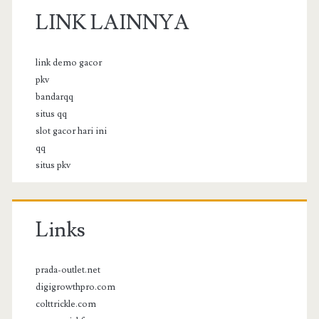
LINK LAINNYA
link demo gacor
pkv
bandarqq
situs qq
slot gacor hari ini
qq
situs pkv
Links
prada-outlet.net
digigrowthpro.com
colttrickle.com