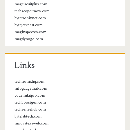
magcircuitplus.com
techscopeitnow.com
bytetronixnet.com
bytejetxpert.com
maginspectco.com
magdynogo.com
Links
techtronixhq.com
infogadgethub.com
codelinkitpro.com
techboostgen.com
techsensehub.com
bytelabtech.com
innovatexaweb.com