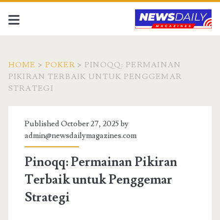
HOME
>
POKER
>
PINOQQ: PERMAINAN
PIKIRAN TERBAIK UNTUK PENGGEMAR
STRATEGI
Published October 27, 2025 by
admin@newsdailymagazines.com
Pinoqq: Permainan Pikiran
Terbaik untuk Penggemar
Strategi