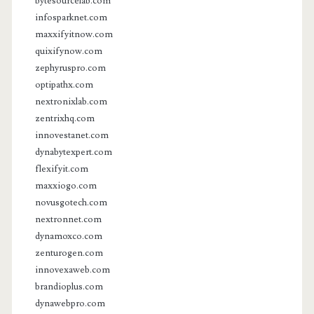
bytesourcelab.com
infosparknet.com
maxxifyitnow.com
quixifynow.com
zephyruspro.com
optipathx.com
nextronixlab.com
zentrixhq.com
innovestanet.com
dynabytexpert.com
flexifyit.com
maxxiogo.com
novusgotech.com
nextronnet.com
dynamoxco.com
zenturogen.com
innovexaweb.com
brandioplus.com
dynawebpro.com