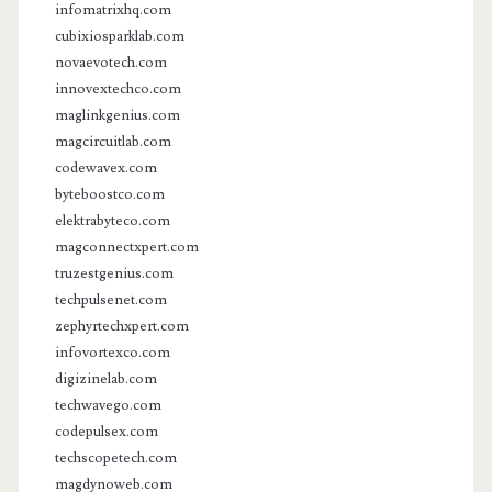
infomatrixhq.com
cubixiosparklab.com
novaevotech.com
innovextechco.com
maglinkgenius.com
magcircuitlab.com
codewavex.com
byteboostco.com
elektrabyteco.com
magconnectxpert.com
truzestgenius.com
techpulsenet.com
zephyrtechxpert.com
infovortexco.com
digizinelab.com
techwavego.com
codepulsex.com
techscopetech.com
magdynoweb.com