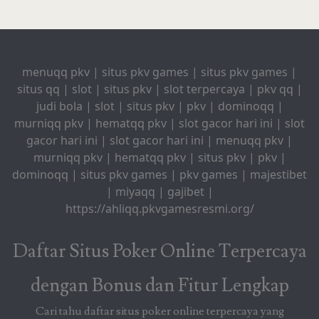
menuqq pkv
|
situs pkv games
|
situs pkv games
|
situs qq
|
slot
|
situs pkv
|
slot terpercaya
|
pkv qq
|
judi bola
|
slot
|
situs pkv
|
pkv
|
dominoqq
|
murniqq pkv
|
hematqq pkv
|
slot gacor hari ini
|
slot
gacor hari ini
|
slot gacor hari ini
|
menuqq pkv
|
murniqq pkv
|
hematqq pkv
|
situs pkv
|
pkv
|
dominoqq
|
situs pkv games
|
pkv games
|
majestibet
|
miyaqq
|
gajibet
|
https://ahliqq.pkvgamesresmi.org/
Daftar Situs Poker Online Terpercaya
dengan Bonus dan Fitur Lengkap
Cari tahu daftar situs poker online terpercaya yang