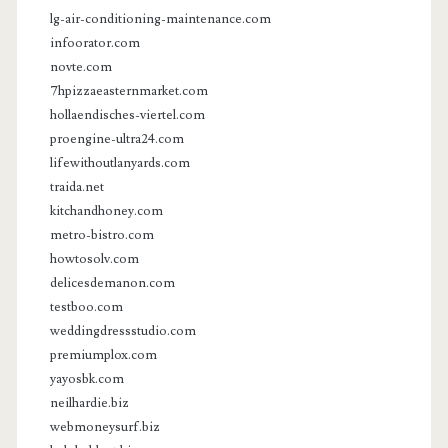
lg-air-conditioning-maintenance.com
infoorator.com
novte.com
7hpizzaeasternmarket.com
hollaendisches-viertel.com
proengine-ultra24.com
lifewithoutlanyards.com
traida.net
kitchandhoney.com
metro-bistro.com
howtosolv.com
delicesdemanon.com
testboo.com
weddingdressstudio.com
premiumplox.com
yayosbk.com
neilhardie.biz
webmoneysurf.biz