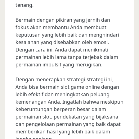
tenang.
Bermain dengan pikiran yang jernih dan
fokus akan membantu Anda membuat
keputusan yang lebih baik dan menghindari
kesalahan yang disebabkan oleh emosi.
Dengan cara ini, Anda dapat menikmati
permainan lebih lama tanpa terjebak dalam
permainan impulsif yang merugikan.
Dengan menerapkan strategi-strategi ini,
Anda bisa bermain slot game online dengan
lebih efektif dan meningkatkan peluang
kemenangan Anda. Ingatlah bahwa meskipun
keberuntungan berperan besar dalam
permainan slot, pendekatan yang bijaksana
dan pengelolaan permainan yang baik dapat
memberikan hasil yang lebih baik dalam