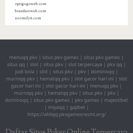
optigogoweb.com
brandaroweb.com
zoomifyit.com
menuqq pkv
|
situs pkv games
|
situs pkv games
|
situs qq
|
slot
|
situs pkv
|
slot terpercaya
|
pkv qq
|
judi bola
|
slot
|
situs pkv
|
pkv
|
dominoqq
|
murniqq pkv
|
hematqq pkv
|
slot gacor hari ini
|
slot
gacor hari ini
|
slot gacor hari ini
|
menuqq pkv
|
murniqq pkv
|
hematqq pkv
|
situs pkv
|
pkv
|
dominoqq
|
situs pkv games
|
pkv games
|
majestibet
|
miyaqq
|
gajibet
|
https://ahliqq.pkvgamesresmi.org/
Daftar Situs Poker Online Terpercaya