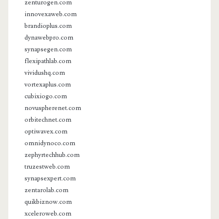
zenturogen.com
innovexaweb.com
brandioplus.com
dynawebpro.com
synapsegen.com
flexipathlab.com
vividushq.com
vortexaplus.com
cubixiogo.com
novuspherenet.com
orbitechnet.com
optiwavex.com
omnidynoco.com
zephyrtechhub.com
truzestweb.com
synapsexpert.com
zentarolab.com
quikbiznow.com
xceleroweb.com