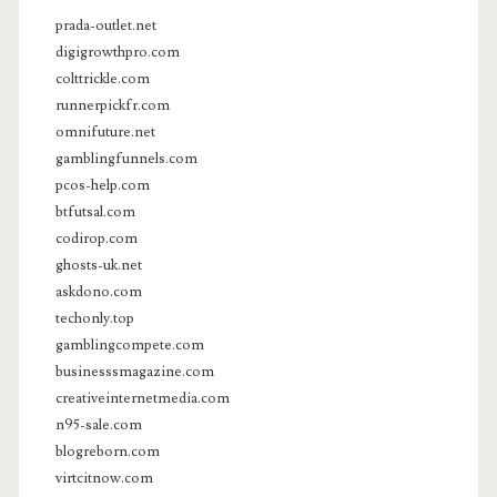
prada-outlet.net
digigrowthpro.com
colttrickle.com
runnerpickfr.com
omnifuture.net
gamblingfunnels.com
pcos-help.com
btfutsal.com
codirop.com
ghosts-uk.net
askdono.com
techonly.top
gamblingcompete.com
businesssmagazine.com
creativeinternetmedia.com
n95-sale.com
blogreborn.com
virtcitnow.com