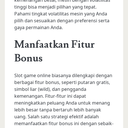
kemenangan besar, mesin dengan volatilitas
tinggi bisa menjadi pilihan yang tepat.
Pahami tingkat volatilitas mesin yang Anda
pilih dan sesuaikan dengan preferensi serta
gaya permainan Anda.
Manfaatkan Fitur
Bonus
Slot game online biasanya dilengkapi dengan
berbagai fitur bonus, seperti putaran gratis,
simbol liar (wild), dan pengganda
kemenangan. Fitur-fitur ini dapat
meningkatkan peluang Anda untuk menang
lebih besar tanpa bertaruh lebih banyak
uang. Salah satu strategi efektif adalah
memanfaatkan fitur bonus ini dengan sebaik-