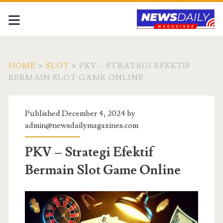
HOME
>
SLOT
>
PKV – STRATEGI EFEKTIF
BERMAIN SLOT GAME ONLINE
Published December 4, 2024 by
admin@newsdailymagazines.com
PKV – Strategi Efektif
Bermain Slot Game Online