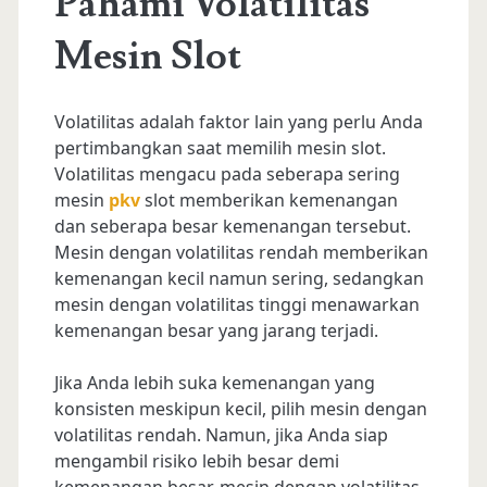
Pahami Volatilitas
Mesin Slot
Volatilitas adalah faktor lain yang perlu Anda
pertimbangkan saat memilih mesin slot.
Volatilitas mengacu pada seberapa sering
mesin
pkv
slot memberikan kemenangan
dan seberapa besar kemenangan tersebut.
Mesin dengan volatilitas rendah memberikan
kemenangan kecil namun sering, sedangkan
mesin dengan volatilitas tinggi menawarkan
kemenangan besar yang jarang terjadi.
Jika Anda lebih suka kemenangan yang
konsisten meskipun kecil, pilih mesin dengan
volatilitas rendah. Namun, jika Anda siap
mengambil risiko lebih besar demi