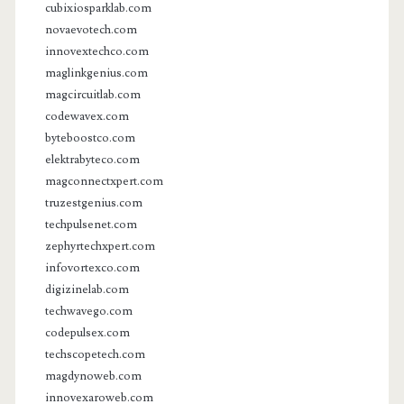
cubixiosparklab.com
novaevotech.com
innovextechco.com
maglinkgenius.com
magcircuitlab.com
codewavex.com
byteboostco.com
elektrabyteco.com
magconnectxpert.com
truzestgenius.com
techpulsenet.com
zephyrtechxpert.com
infovortexco.com
digizinelab.com
techwavego.com
codepulsex.com
techscopetech.com
magdynoweb.com
innovexaroweb.com