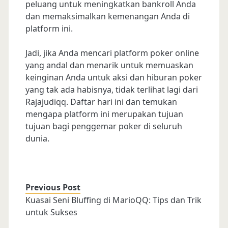
peluang untuk meningkatkan bankroll Anda
dan memaksimalkan kemenangan Anda di
platform ini.
Jadi, jika Anda mencari platform poker online
yang andal dan menarik untuk memuaskan
keinginan Anda untuk aksi dan hiburan poker
yang tak ada habisnya, tidak terlihat lagi dari
Rajajudiqq. Daftar hari ini dan temukan
mengapa platform ini merupakan tujuan
tujuan bagi penggemar poker di seluruh
dunia.
Previous Post
Kuasai Seni Bluffing di MarioQQ: Tips dan Trik
untuk Sukses