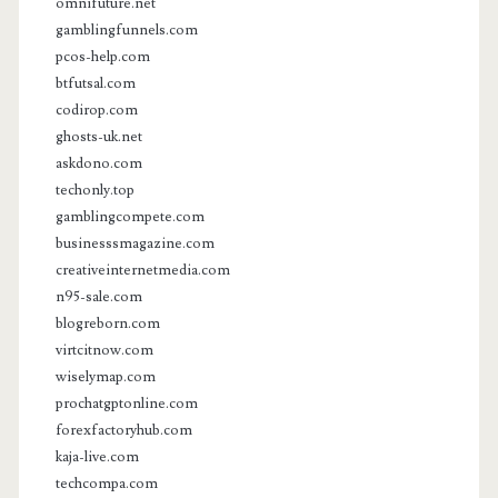
omnifuture.net
gamblingfunnels.com
pcos-help.com
btfutsal.com
codirop.com
ghosts-uk.net
askdono.com
techonly.top
gamblingcompete.com
businesssmagazine.com
creativeinternetmedia.com
n95-sale.com
blogreborn.com
virtcitnow.com
wiselymap.com
prochatgptonline.com
forexfactoryhub.com
kaja-live.com
techcompa.com