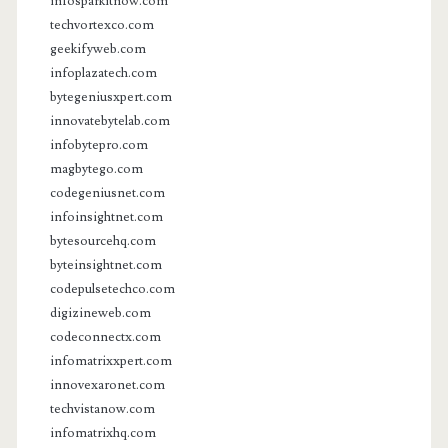
infosparkitnow.com
techvortexco.com
geekifyweb.com
infoplazatech.com
bytegeniusxpert.com
innovatebytelab.com
infobytepro.com
magbytego.com
codegeniusnet.com
infoinsightnet.com
bytesourcehq.com
byteinsightnet.com
codepulsetechco.com
digizineweb.com
codeconnectx.com
infomatrixxpert.com
innovexaronet.com
techvistanow.com
infomatrixhq.com