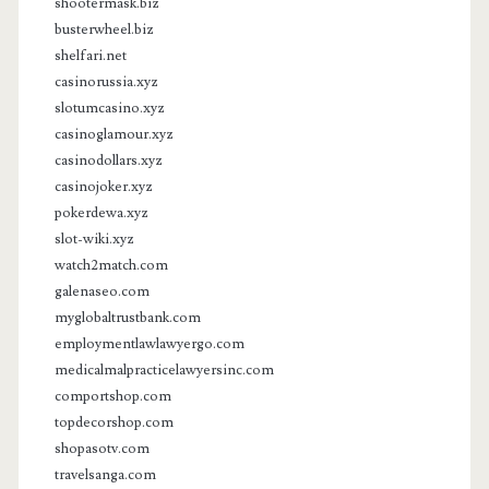
shootermask.biz
busterwheel.biz
shelfari.net
casinorussia.xyz
slotumcasino.xyz
casinoglamour.xyz
casinodollars.xyz
casinojoker.xyz
pokerdewa.xyz
slot-wiki.xyz
watch2match.com
galenaseo.com
myglobaltrustbank.com
employmentlawlawyergo.com
medicalmalpracticelawyersinc.com
comportshop.com
topdecorshop.com
shopasotv.com
travelsanga.com