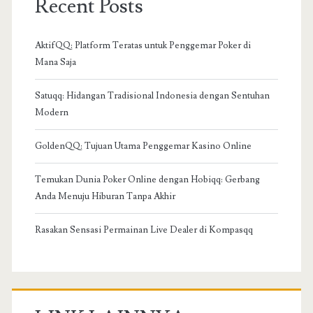
Recent Posts
AktifQQ: Platform Teratas untuk Penggemar Poker di
Mana Saja
Satuqq: Hidangan Tradisional Indonesia dengan Sentuhan
Modern
GoldenQQ: Tujuan Utama Penggemar Kasino Online
Temukan Dunia Poker Online dengan Hobiqq: Gerbang
Anda Menuju Hiburan Tanpa Akhir
Rasakan Sensasi Permainan Live Dealer di Kompasqq