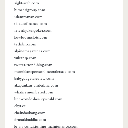
sight-web.com
himadrigroup.com
islamroman.com
td-autofinance.com
frienlyjokerpoker.com
kowloonnslots.com
techibro.com
alpinemagazines.com
vulcanrp.com
twitter-trend-blog.com
montblancpensonlineoutletsale.com
babygadgetsreview.com
akupunktur-ambulanz.com
whatiremembered.com
linq-condo-beautyworld.com
ebyt.cc
chaindaohang.com
drmarkbuddha.com
lg-air-conditioning-maintenance.com