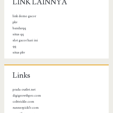
LINK LAINNYA
link demo gacor
pkv
bandarqq
situs qq
slot gacor hari ini
qq
situs pkv
Links
prada-outlet.net
digigrowthpro.com
colttrickle.com
runnerpickfr.com