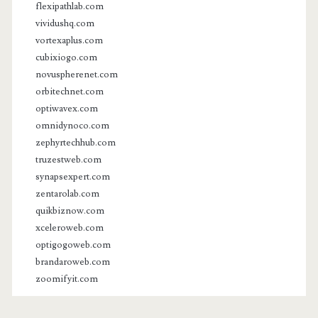
flexipathlab.com
vividushq.com
vortexaplus.com
cubixiogo.com
novuspherenet.com
orbitechnet.com
optiwavex.com
omnidynoco.com
zephyrtechhub.com
truzestweb.com
synapsexpert.com
zentarolab.com
quikbiznow.com
xceleroweb.com
optigogoweb.com
brandaroweb.com
zoomifyit.com