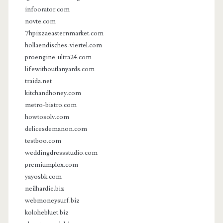
infoorator.com
novte.com
7hpizzaeasternmarket.com
hollaendisches-viertel.com
proengine-ultra24.com
lifewithoutlanyards.com
traida.net
kitchandhoney.com
metro-bistro.com
howtosolv.com
delicesdemanon.com
testboo.com
weddingdressstudio.com
premiumplox.com
yayosbk.com
neilhardie.biz
webmoneysurf.biz
kolohebluet.biz