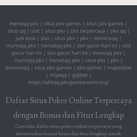
menuqq pkv
|
situs pkv games
|
situs pkv games
|
situs qq
|
slot
|
situs pkv
|
slot terpercaya
|
pkv qq
|
judi bola
|
slot
|
situs pkv
|
pkv
|
dominoqq
|
murniqq pkv
|
hematqq pkv
|
slot gacor hari ini
|
slot
gacor hari ini
|
slot gacor hari ini
|
menuqq pkv
|
murniqq pkv
|
hematqq pkv
|
situs pkv
|
pkv
|
dominoqq
|
situs pkv games
|
pkv games
|
majestibet
|
miyaqq
|
gajibet
|
https://ahliqq.pkvgamesresmi.org/
Daftar Situs Poker Online Terpercaya
dengan Bonus dan Fitur Lengkap
Cari tahu daftar situs poker online terpercaya yang
menawarkan bonus besar dan fitur lengkap untuk