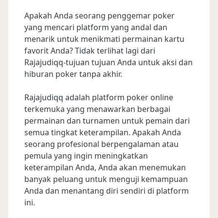
Apakah Anda seorang penggemar poker
yang mencari platform yang andal dan
menarik untuk menikmati permainan kartu
favorit Anda? Tidak terlihat lagi dari
Rajajudiqq-tujuan tujuan Anda untuk aksi dan
hiburan poker tanpa akhir.
Rajajudiqq adalah platform poker online
terkemuka yang menawarkan berbagai
permainan dan turnamen untuk pemain dari
semua tingkat keterampilan. Apakah Anda
seorang profesional berpengalaman atau
pemula yang ingin meningkatkan
keterampilan Anda, Anda akan menemukan
banyak peluang untuk menguji kemampuan
Anda dan menantang diri sendiri di platform
ini.