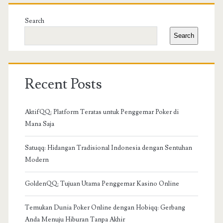
Primary
Sidebar
Search
Search
Recent Posts
AktifQQ: Platform Teratas untuk Penggemar Poker di
Mana Saja
Satuqq: Hidangan Tradisional Indonesia dengan Sentuhan
Modern
GoldenQQ: Tujuan Utama Penggemar Kasino Online
Temukan Dunia Poker Online dengan Hobiqq: Gerbang
Anda Menuju Hiburan Tanpa Akhir