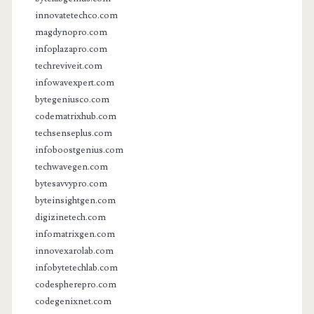
innovatetechco.com
magdynopro.com
infoplazapro.com
techreviveit.com
infowavexpert.com
bytegeniusco.com
codematrixhub.com
techsenseplus.com
infoboostgenius.com
techwavegen.com
bytesavvypro.com
byteinsightgen.com
digizinetech.com
infomatrixgen.com
innovexarolab.com
infobytetechlab.com
codespherepro.com
codegenixnet.com