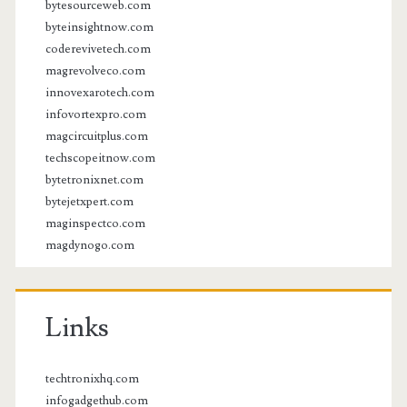
bytesourceweb.com
byteinsightnow.com
coderevivetech.com
magrevolveco.com
innovexarotech.com
infovortexpro.com
magcircuitplus.com
techscopeitnow.com
bytetronixnet.com
bytejetxpert.com
maginspectco.com
magdynogo.com
Links
techtronixhq.com
infogadgethub.com