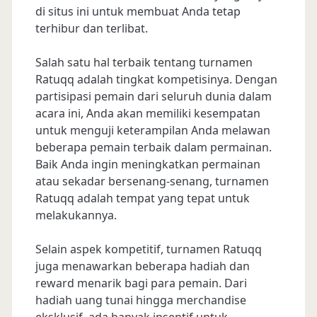
di situs ini untuk membuat Anda tetap
terhibur dan terlibat.
Salah satu hal terbaik tentang turnamen
Ratuqq adalah tingkat kompetisinya. Dengan
partisipasi pemain dari seluruh dunia dalam
acara ini, Anda akan memiliki kesempatan
untuk menguji keterampilan Anda melawan
beberapa pemain terbaik dalam permainan.
Baik Anda ingin meningkatkan permainan
atau sekadar bersenang-senang, turnamen
Ratuqq adalah tempat yang tepat untuk
melakukannya.
Selain aspek kompetitif, turnamen Ratuqq
juga menawarkan beberapa hadiah dan
reward menarik bagi para pemain. Dari
hadiah uang tunai hingga merchandise