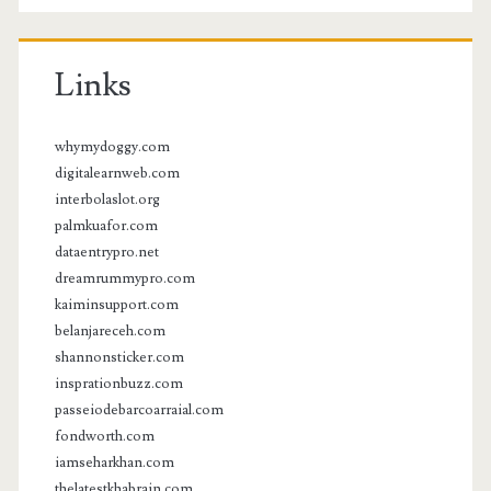
Links
whymydoggy.com
digitalearnweb.com
interbolaslot.org
palmkuafor.com
dataentrypro.net
dreamrummypro.com
kaiminsupport.com
belanjareceh.com
shannonsticker.com
insprationbuzz.com
passeiodebarcoarraial.com
fondworth.com
iamseharkhan.com
thelatestkhabrain.com