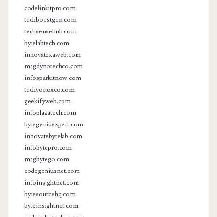
codelinkitpro.com
techboostgen.com
techsensehub.com
bytelabtech.com
innovatexaweb.com
magdynotechco.com
infosparkitnow.com
techvortexco.com
geekifyweb.com
infoplazatech.com
bytegeniusxpert.com
innovatebytelab.com
infobytepro.com
magbytego.com
codegeniusnet.com
infoinsightnet.com
bytesourcehq.com
byteinsightnet.com