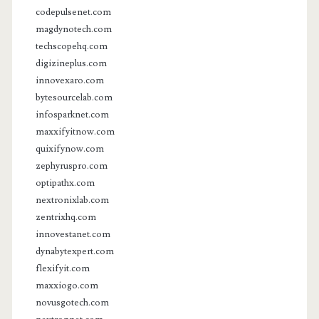
codepulsenet.com
magdynotech.com
techscopehq.com
digizineplus.com
innovexaro.com
bytesourcelab.com
infosparknet.com
maxxifyitnow.com
quixifynow.com
zephyruspro.com
optipathx.com
nextronixlab.com
zentrixhq.com
innovestanet.com
dynabytexpert.com
flexifyit.com
maxxiogo.com
novusgotech.com