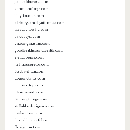
jethukukburosu.com
somniumforge.com
bloglibraries.com
luleburgaznakliyatfirmasi.com
thebapehoodie.com
parasosyal.com
enticingmuslim.com
goodhealthsoundwealth.com
elenapoems.com
hellmouseretro.com
fcsabatehran.com
dogemutants.com
duramaxtop.com
takamasoudia.com
twdoingthings.com
stellabluedesignsco.com
paulsauthor.com
desirablecodeful.com
flexigennet.com