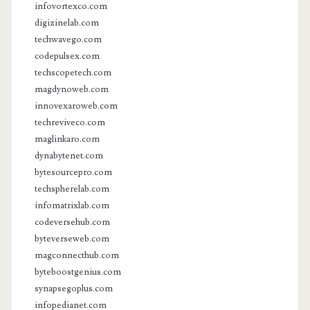
infovortexco.com
digizinelab.com
techwavego.com
codepulsex.com
techscopetech.com
magdynoweb.com
innovexaroweb.com
techreviveco.com
maglinkaro.com
dynabytenet.com
bytesourcepro.com
techspherelab.com
infomatrixlab.com
codeversehub.com
byteverseweb.com
magconnecthub.com
byteboostgenius.com
synapsegoplus.com
infopedianet.com