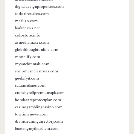
digitaldesignproperties.com
sarkariresultex.com
mealizo.com
barknpaws.net
cellostore.info
asmediamaker.com
globalthoughtonline.com
moneiify.com
myyatchrentals.com
shalomcandlestores.com
geekifyit.com
sattamatkaes.com
crunchyrollpremiumapk.com
hondacareprotectplan.com
casinogamblingcasino.com
towtimenews.com
draincleaningdirectory.com
baotangmythuathcm.com