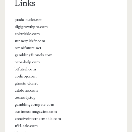
Links
prada-outlet.net
digigrowthpro.com
colttrickle.com
runnerpickfr.com
omnifuture.net
gamblingfunnels.com
pcos-help.com
btfutsal.com
codirop.com
ghosts-uk.net
askdono.com
techonly.top
gamblingcompete.com
businesssmagazine.com
creativeinternetmedia.com
n95-sale.com