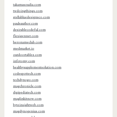
takamasoudia.com
twdoingthings.com
stellabluedesignsco.com
paulsauthor.com
desirablecodeful.com
flexigennet.com
heronameclub.com
medmarket.io
outdoortablez.com
infotomy.com
healthysupplementsolution.com
codespottech.com
techdynogo.com
magchronicle.com
digipediatech.com
maglinkitnow.com
byteinsightweb.com
magdynogenius.com