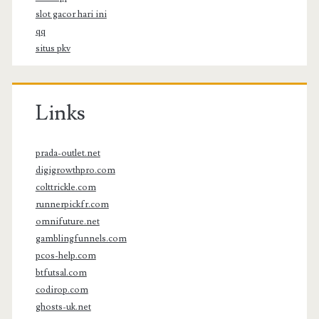
slot gacor hari ini
qq
situs pkv
Links
prada-outlet.net
digigrowthpro.com
colttrickle.com
runnerpickfr.com
omnifuture.net
gamblingfunnels.com
pcos-help.com
btfutsal.com
codirop.com
ghosts-uk.net