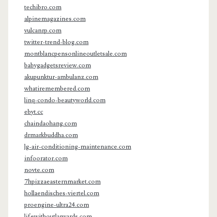
techibro.com
alpinemagazines.com
vulcanrp.com
twitter-trend-blog.com
montblancpensonlineoutletsale.com
babygadgetsreview.com
akupunktur-ambulanz.com
whatiremembered.com
linq-condo-beautyworld.com
ebyt.cc
chaindaohang.com
drmarkbuddha.com
lg-air-conditioning-maintenance.com
infoorator.com
novte.com
7hpizzaeasternmarket.com
hollaendisches-viertel.com
proengine-ultra24.com
lifewithoutlanyards.com