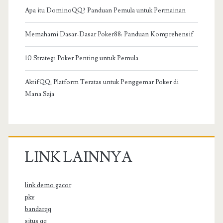
Apa itu DominoQQ? Panduan Pemula untuk Permainan
Memahami Dasar-Dasar Poker88: Panduan Komprehensif
10 Strategi Poker Penting untuk Pemula
AktifQQ: Platform Teratas untuk Penggemar Poker di
Mana Saja
LINK LAINNYA
link demo gacor
pkv
bandarqq
situs qq