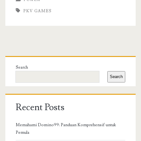
PKV GAMES
Primary
Sidebar
Search
Search
Recent Posts
Memahami Domino99: Panduan Komprehensif untuk
Pemula