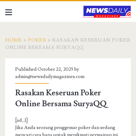
HOME
>
POKER
>
RASAKAN KESERUAN POKER
ONLINE BERSAMA SURYAQQ
Published October 22, 2025 by
admin@newsdailymagazines.com
Rasakan Keseruan Poker
Online Bersama SuryaQQ
[ad_1]
Jika Anda seorang penggemar poker dan sedang
mencari cara baru untuk menikmati permainan ini,