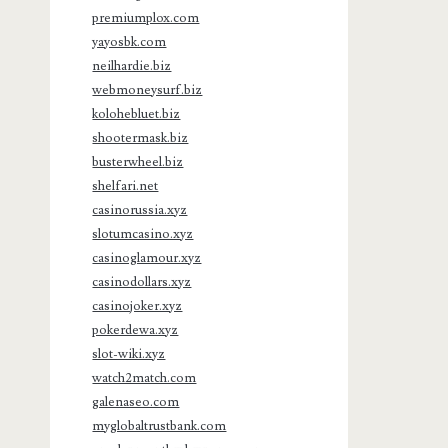
premiumplox.com
yayosbk.com
neilhardie.biz
webmoneysurf.biz
kolohebluet.biz
shootermask.biz
busterwheel.biz
shelfari.net
casinorussia.xyz
slotumcasino.xyz
casinoglamour.xyz
casinodollars.xyz
casinojoker.xyz
pokerdewa.xyz
slot-wiki.xyz
watch2match.com
galenaseo.com
myglobaltrustbank.com