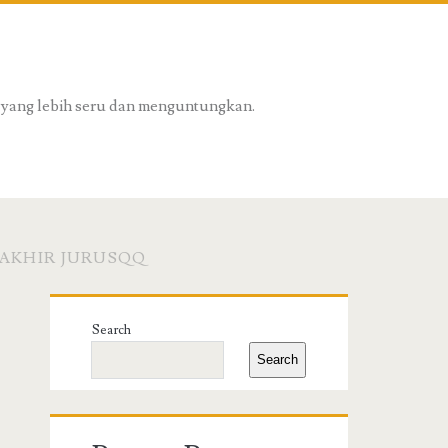
n yang lebih seru dan menguntungkan.
AKHIR JURUSQQ
Primary
Search
Sidebar
Search