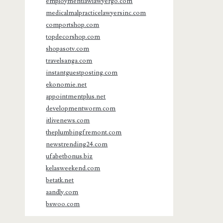
employmentlawlawyergo.com
medicalmalpracticelawyersinc.com
comportshop.com
topdecorshop.com
shopasotv.com
travelsanga.com
instantguestposting.com
ekonomie.net
appointmentplus.net
developmentworm.com
itlivenews.com
theplumbingfremont.com
newstrending24.com
ufabetbonus.biz
kelasweekend.com
betatk.net
aandly.com
bswoo.com