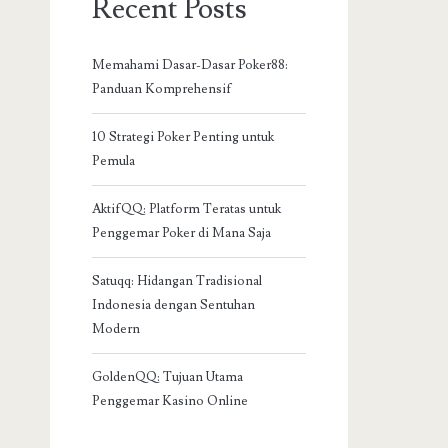
Recent Posts
Memahami Dasar-Dasar Poker88:
Panduan Komprehensif
10 Strategi Poker Penting untuk
Pemula
AktifQQ: Platform Teratas untuk
Penggemar Poker di Mana Saja
Satuqq: Hidangan Tradisional
Indonesia dengan Sentuhan
Modern
GoldenQQ: Tujuan Utama
Penggemar Kasino Online