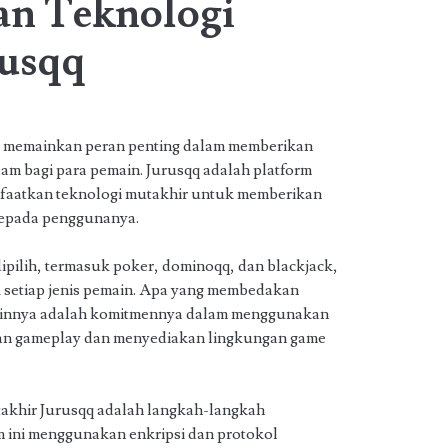
an Teknologi
rusqq
i memainkan peran penting dalam memberikan
m bagi para pemain. Jurusqq adalah platform
faatkan teknologi mutakhir untuk memberikan
kepada penggunanya.
pilih, termasuk poker, dominoqq, dan blackjack,
setiap jenis pemain. Apa yang membedakan
 lainnya adalah komitmennya dalam menggunakan
kan gameplay dan menyediakan lingkungan game
utakhir Jurusqq adalah langkah-langkah
 ini menggunakan enkripsi dan protokol