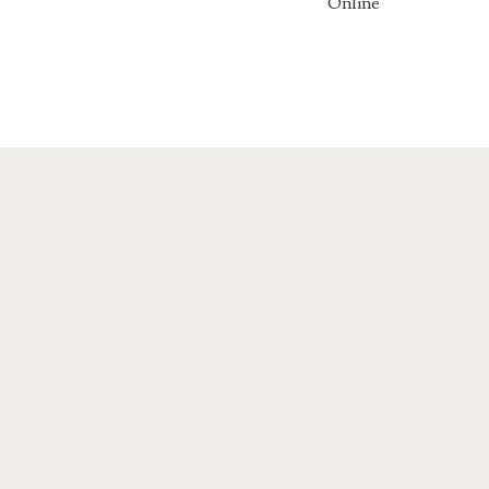
Online