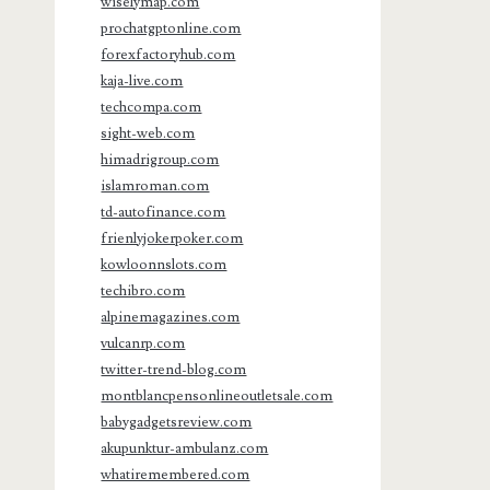
wiselymap.com
prochatgptonline.com
forexfactoryhub.com
kaja-live.com
techcompa.com
sight-web.com
himadrigroup.com
islamroman.com
td-autofinance.com
frienlyjokerpoker.com
kowloonnslots.com
techibro.com
alpinemagazines.com
vulcanrp.com
twitter-trend-blog.com
montblancpensonlineoutletsale.com
babygadgetsreview.com
akupunktur-ambulanz.com
whatiremembered.com