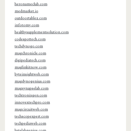
heronameclub.com
medmarket.io
outdoortablez.com
infotomy.com
healthysupplementsolution.com
codespottech.com
techdynogo.com
magchronicle.com
digipediatech.com
maglinkitnow.com
byteinsightweb.com
magdynogenius.com
magsynapselab.com
techtronixgen.com
innovextechpro.com
magcircuitweb.com
techscopexpert.com
techpediaweb.com
bytelabgenius.com