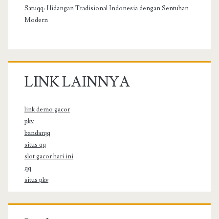
Satuqq: Hidangan Tradisional Indonesia dengan Sentuhan
Modern
LINK LAINNYA
link demo gacor
pkv
bandarqq
situs qq
slot gacor hari ini
qq
situs pkv