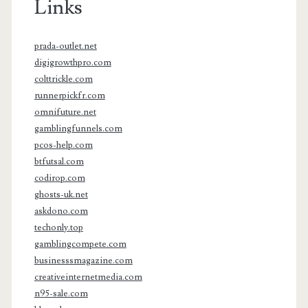
Links
prada-outlet.net
digigrowthpro.com
colttrickle.com
runnerpickfr.com
omnifuture.net
gamblingfunnels.com
pcos-help.com
btfutsal.com
codirop.com
ghosts-uk.net
askdono.com
techonly.top
gamblingcompete.com
businesssmagazine.com
creativeinternetmedia.com
n95-sale.com