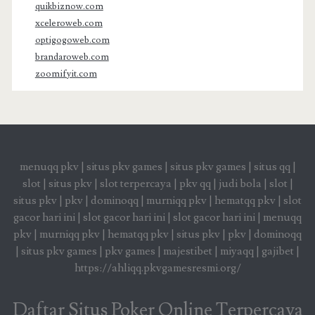
quikbiznow.com
xceleroweb.com
optigogoweb.com
brandaroweb.com
zoomifyit.com
menuqq pkv
|
situs pkv games
|
situs pkv games
|
situs qq
|
slot
|
situs pkv
|
slot terpercaya
|
pkv qq
|
judi bola
|
slot
|
situs pkv
|
pkv
|
dominoqq
|
murniqq pkv
|
hematqq pkv
|
slot
gacor hari ini
|
slot gacor hari ini
|
slot gacor hari ini
|
menuqq
pkv
|
murniqq pkv
|
hematqq pkv
|
situs pkv
|
pkv
|
dominoqq
|
situs pkv games
|
pkv games
|
majestibet
|
miyaqq
|
gajibet
|
https://ahliqq.pkvgamesresmi.org/
Daftar Situs Poker Online Terpercaya