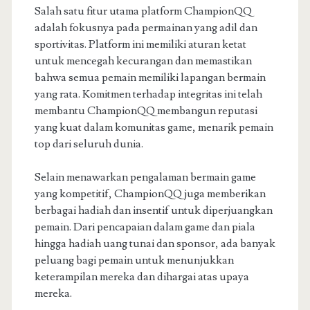
Salah satu fitur utama platform ChampionQQ
adalah fokusnya pada permainan yang adil dan
sportivitas. Platform ini memiliki aturan ketat
untuk mencegah kecurangan dan memastikan
bahwa semua pemain memiliki lapangan bermain
yang rata. Komitmen terhadap integritas ini telah
membantu ChampionQQ membangun reputasi
yang kuat dalam komunitas game, menarik pemain
top dari seluruh dunia.
Selain menawarkan pengalaman bermain game
yang kompetitif, ChampionQQ juga memberikan
berbagai hadiah dan insentif untuk diperjuangkan
pemain. Dari pencapaian dalam game dan piala
hingga hadiah uang tunai dan sponsor, ada banyak
peluang bagi pemain untuk menunjukkan
keterampilan mereka dan dihargai atas upaya
mereka.