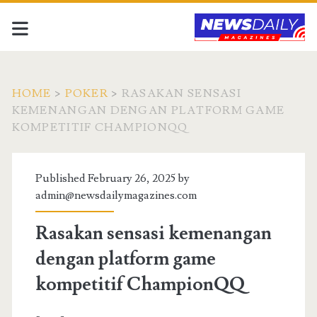
HOME
>
POKER
>
RASAKAN SENSASI
KEMENANGAN DENGAN PLATFORM GAME
KOMPETITIF CHAMPIONQQ
Published February 26, 2025 by
admin@newsdailymagazines.com
Rasakan sensasi kemenangan
dengan platform game
kompetitif ChampionQQ