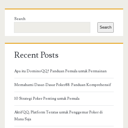
Primary
Sidebar
Search
Search
Recent Posts
Apa itu DominoQQ? Panduan Pemula untuk Permainan
Memahami Dasar-Dasar Poker88: Panduan Komprehensif
10 Strategi Poker Penting untuk Pemula
AktifQQ: Platform Teratas untuk Penggemar Poker di
Mana Saja