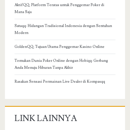
AktifQQ: Platform Teratas untuk Penggemar Poker di
Mana Saja
Satuqq: Hidangan Tradisional Indonesia dengan Sentuhan
Modern
GoldenQQ: Tujuan Utama Penggemar Kasino Online
Temukan Dunia Poker Online dengan Hobiqq: Gerbang
Anda Menuju Hiburan Tanpa Akhir
Rasakan Sensasi Permainan Live Dealer di Kompasqq
LINK LAINNYA