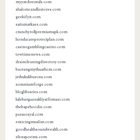
myyatchrentals.com
shalomcandlestores.com
geekifyit.com
sattamatkaes.com
crunchyrollpremiumapk.com
hondacareprotectplan.com
casinogamblingcasino.com
towtimenews.com
draincleaningdirectory.com
baotangmythuathcm.com
jethukukburosu.com
somniumforge.com
bloglibraries.com
luleburgaznakliyatfirmasi.com
thebapehoodie.com
parasosyal.com
enticingmuslim.com
goodhealthsoundwealth.com
elenapoems.com