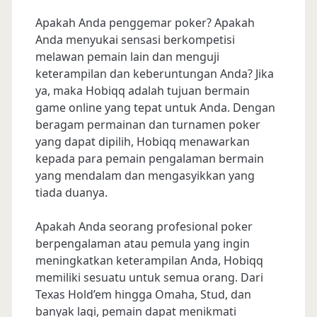
Apakah Anda penggemar poker? Apakah
Anda menyukai sensasi berkompetisi
melawan pemain lain dan menguji
keterampilan dan keberuntungan Anda? Jika
ya, maka Hobiqq adalah tujuan bermain
game online yang tepat untuk Anda. Dengan
beragam permainan dan turnamen poker
yang dapat dipilih, Hobiqq menawarkan
kepada para pemain pengalaman bermain
yang mendalam dan mengasyikkan yang
tiada duanya.
Apakah Anda seorang profesional poker
berpengalaman atau pemula yang ingin
meningkatkan keterampilan Anda, Hobiqq
memiliki sesuatu untuk semua orang. Dari
Texas Hold’em hingga Omaha, Stud, dan
banyak lagi, pemain dapat menikmati