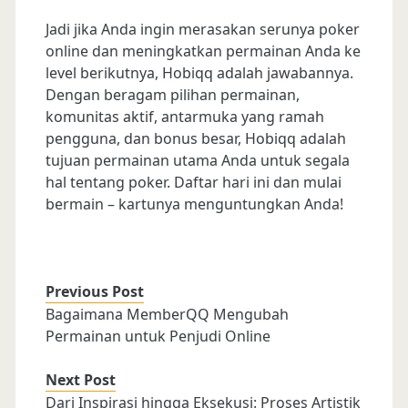
Jadi jika Anda ingin merasakan serunya poker
online dan meningkatkan permainan Anda ke
level berikutnya, Hobiqq adalah jawabannya.
Dengan beragam pilihan permainan,
komunitas aktif, antarmuka yang ramah
pengguna, dan bonus besar, Hobiqq adalah
tujuan permainan utama Anda untuk segala
hal tentang poker. Daftar hari ini dan mulai
bermain – kartunya menguntungkan Anda!
Previous Post
Bagaimana MemberQQ Mengubah
Permainan untuk Penjudi Online
Next Post
Dari Inspirasi hingga Eksekusi: Proses Artistik