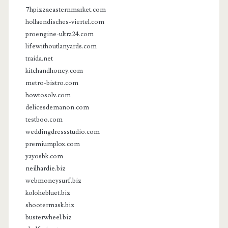
7hpizzaeasternmarket.com
hollaendisches-viertel.com
proengine-ultra24.com
lifewithoutlanyards.com
traida.net
kitchandhoney.com
metro-bistro.com
howtosolv.com
delicesdemanon.com
testboo.com
weddingdressstudio.com
premiumplox.com
yayosbk.com
neilhardie.biz
webmoneysurf.biz
kolohebluet.biz
shootermask.biz
busterwheel.biz