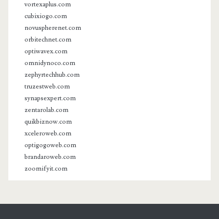
vortexaplus.com
cubixiogo.com
novuspherenet.com
orbitechnet.com
optiwavex.com
omnidynoco.com
zephyrtechhub.com
truzestweb.com
synapsexpert.com
zentarolab.com
quikbiznow.com
xceleroweb.com
optigogoweb.com
brandaroweb.com
zoomifyit.com