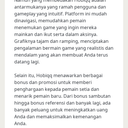
Namun yang membedakan Hobiqq adalah
antarmukanya yang ramah pengguna dan
gameplay yang intuitif. Platform ini mudah
dinavigasi, memudahkan pemain
menemukan game yang ingin mereka
mainkan dan ikut serta dalam aksinya.
Grafiknya tajam dan ramping, menciptakan
pengalaman bermain game yang realistis dan
mendalam yang akan membuat Anda terus
datang lagi.
Selain itu, Hobiqq menawarkan berbagai
bonus dan promosi untuk memberi
penghargaan kepada pemain setia dan
menarik pemain baru. Dari bonus sambutan
hingga bonus referensi dan banyak lagi, ada
banyak peluang untuk meningkatkan uang
Anda dan memaksimalkan kemenangan
Anda.