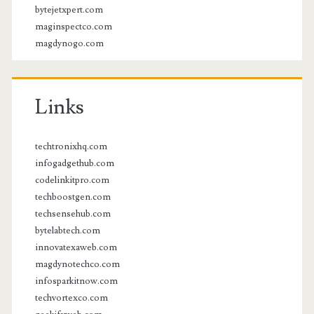
bytejetxpert.com
maginspectco.com
magdynogo.com
Links
techtronixhq.com
infogadgethub.com
codelinkitpro.com
techboostgen.com
techsensehub.com
bytelabtech.com
innovatexaweb.com
magdynotechco.com
infosparkitnow.com
techvortexco.com