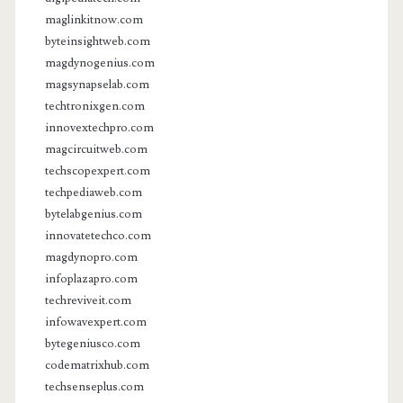
maglinkitnow.com
byteinsightweb.com
magdynogenius.com
magsynapselab.com
techtronixgen.com
innovextechpro.com
magcircuitweb.com
techscopexpert.com
techpediaweb.com
bytelabgenius.com
innovatetechco.com
magdynopro.com
infoplazapro.com
techreviveit.com
infowavexpert.com
bytegeniusco.com
codematrixhub.com
techsenseplus.com