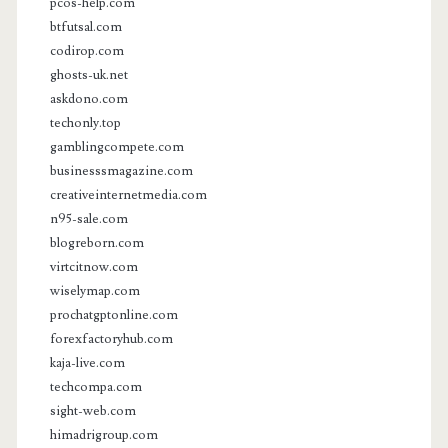
pcos-help.com
btfutsal.com
codirop.com
ghosts-uk.net
askdono.com
techonly.top
gamblingcompete.com
businesssmagazine.com
creativeinternetmedia.com
n95-sale.com
blogreborn.com
virtcitnow.com
wiselymap.com
prochatgptonline.com
forexfactoryhub.com
kaja-live.com
techcompa.com
sight-web.com
himadrigroup.com