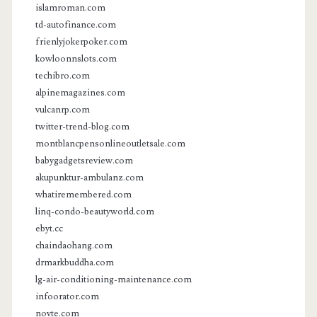
islamroman.com
td-autofinance.com
frienlyjokerpoker.com
kowloonnslots.com
techibro.com
alpinemagazines.com
vulcanrp.com
twitter-trend-blog.com
montblancpensonlineoutletsale.com
babygadgetsreview.com
akupunktur-ambulanz.com
whatiremembered.com
linq-condo-beautyworld.com
ebyt.cc
chaindaohang.com
drmarkbuddha.com
lg-air-conditioning-maintenance.com
infoorator.com
novte.com