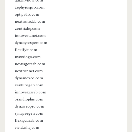
quixifynow.com
zephyruspro.com
optipathx.com
nextronixlab.com
zentrixhq.com
innovestanet.com
dynabytexpert.com
flexifyit.com
maxxiogo.com
novusgotech.com
nextronnet.com
dynamoxco.com
zenturogen.com
innovexaweb.com
brandioplus.com
dynawebpro.com
synapsegen.com
flexipathlab.com
vividushq.com