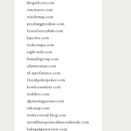
blogreborn.com
virtcitnow.com
wiselymap.com
prochatgptonline.com
forexfactoryhub.com
kaja-live.com
techcompa.com
sight-web.com
himadrigroup.com
islamroman.com
td-autofinance.com
frienlyjokerpoker.com
kowloonnslots.com
techibro.com
alpinemagazines.com
vulcanrp.com
twitter-trend-blog.com
montblancpensonlineoutletsale.com
babygadgetsreview.com