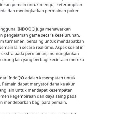
gkinkan pemain untuk menguji keterampilan
beda dan meningkatkan permainan poker
pengguna, INDOQQ juga menawarkan
an pengalaman game secara keseluruhan.
lam turnamen, bersaing untuk mendapatkan
ain lain secara real-time. Aspek sosial ini
 ekstra pada permainan, memungkinkan
orang lain yang berbagi kecintaan mereka
k dari IndoQQ adalah kesempatan untuk
Pemain dapat menyetor dana ke akun
ang lain untuk mendapat kesempatan
emen kegembiraan dan daya saing pada
n mendebarkan bagi para pemain.