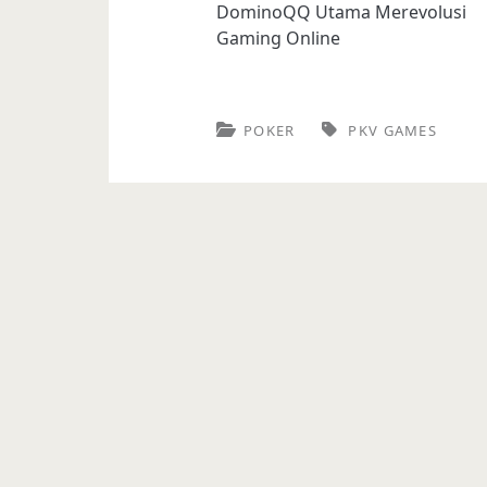
DominoQQ Utama Merevolusi
Gaming Online
POKER
PKV GAMES