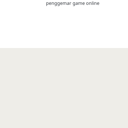
penggemar game online