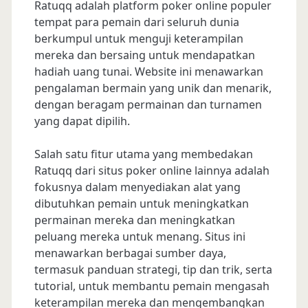
Ratuqq adalah platform poker online populer
tempat para pemain dari seluruh dunia
berkumpul untuk menguji keterampilan
mereka dan bersaing untuk mendapatkan
hadiah uang tunai. Website ini menawarkan
pengalaman bermain yang unik dan menarik,
dengan beragam permainan dan turnamen
yang dapat dipilih.
Salah satu fitur utama yang membedakan
Ratuqq dari situs poker online lainnya adalah
fokusnya dalam menyediakan alat yang
dibutuhkan pemain untuk meningkatkan
permainan mereka dan meningkatkan
peluang mereka untuk menang. Situs ini
menawarkan berbagai sumber daya,
termasuk panduan strategi, tip dan trik, serta
tutorial, untuk membantu pemain mengasah
keterampilan mereka dan mengembangkan