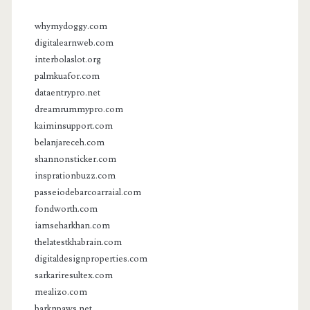
whymydoggy.com
digitalearnweb.com
interbolaslot.org
palmkuafor.com
dataentrypro.net
dreamrummypro.com
kaiminsupport.com
belanjareceh.com
shannonsticker.com
insprationbuzz.com
passeiodebarcoarraial.com
fondworth.com
iamseharkhan.com
thelatestkhabrain.com
digitaldesignproperties.com
sarkariresultex.com
mealizo.com
barknpaws.net