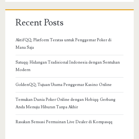
Recent Posts
AktifQQ: Platform Teratas untuk Penggemar Poker di
Mana Saja
Satuqq: Hidangan Tradisional Indonesia dengan Sentuhan
Modern
GoldenQQ: Tujuan Utama Penggemar Kasino Online
Temukan Dunia Poker Online dengan Hobiqq: Gerbang
Anda Menuju Hiburan Tanpa Akhir
Rasakan Sensasi Permainan Live Dealer di Kompasqq