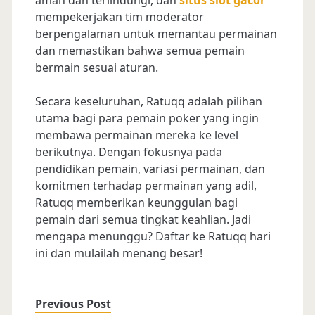
aman dan terlindungi, dan
situs slot gacor
mempekerjakan tim moderator
berpengalaman untuk memantau permainan
dan memastikan bahwa semua pemain
bermain sesuai aturan.
Secara keseluruhan, Ratuqq adalah pilihan
utama bagi para pemain poker yang ingin
membawa permainan mereka ke level
berikutnya. Dengan fokusnya pada
pendidikan pemain, variasi permainan, dan
komitmen terhadap permainan yang adil,
Ratuqq memberikan keunggulan bagi
pemain dari semua tingkat keahlian. Jadi
mengapa menunggu? Daftar ke Ratuqq hari
ini dan mulailah menang besar!
Previous Post