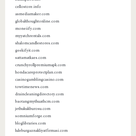
cellostore.info
asmediamaker.com
globalthoughtonline.com
moneiify.com
myyatchrentals.com
shalomcandlestores.com
geekifyit.com
sattamatkaes.com
crunchyrollpremiumapk.com
hondacareprotectplan.com
casinogamblingcasino.com
towtimenews.com
draincleaningdirectory.com
baotangmythuathcm.com
jethukukburosu.com
somniumforge.com
bloglibraries.com
luleburgaznakliyatfirmasi.com