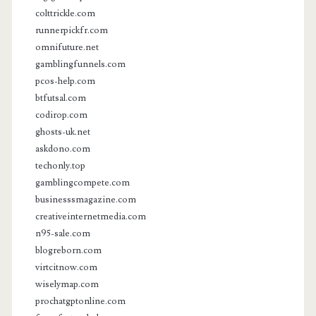
colttrickle.com
runnerpickfr.com
omnifuture.net
gamblingfunnels.com
pcos-help.com
btfutsal.com
codirop.com
ghosts-uk.net
askdono.com
techonly.top
gamblingcompete.com
businesssmagazine.com
creativeinternetmedia.com
n95-sale.com
blogreborn.com
virtcitnow.com
wiselymap.com
prochatgptonline.com