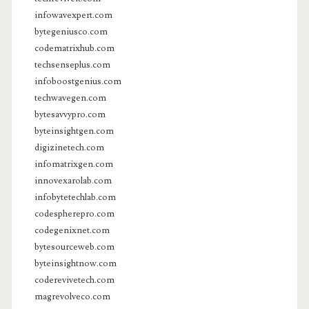
infowavexpert.com
bytegeniusco.com
codematrixhub.com
techsenseplus.com
infoboostgenius.com
techwavegen.com
bytesavvypro.com
byteinsightgen.com
digizinetech.com
infomatrixgen.com
innovexarolab.com
infobytetechlab.com
codespherepro.com
codegenixnet.com
bytesourceweb.com
byteinsightnow.com
coderevivetech.com
magrevolveco.com