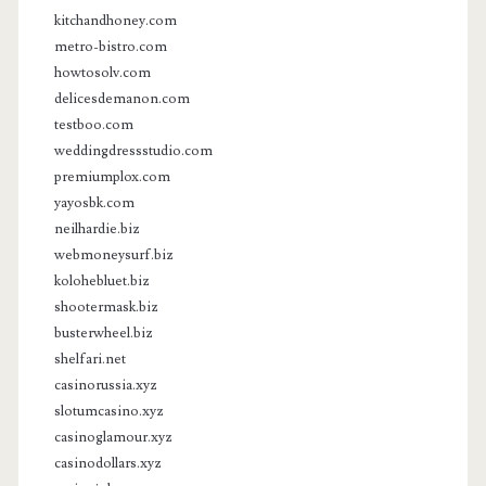
kitchandhoney.com
metro-bistro.com
howtosolv.com
delicesdemanon.com
testboo.com
weddingdressstudio.com
premiumplox.com
yayosbk.com
neilhardie.biz
webmoneysurf.biz
kolohebluet.biz
shootermask.biz
busterwheel.biz
shelfari.net
casinorussia.xyz
slotumcasino.xyz
casinoglamour.xyz
casinodollars.xyz