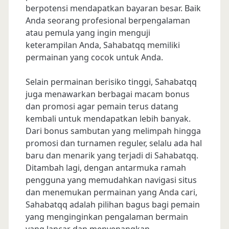
berpotensi mendapatkan bayaran besar. Baik
Anda seorang profesional berpengalaman
atau pemula yang ingin menguji
keterampilan Anda, Sahabatqq memiliki
permainan yang cocok untuk Anda.
Selain permainan berisiko tinggi, Sahabatqq
juga menawarkan berbagai macam bonus
dan promosi agar pemain terus datang
kembali untuk mendapatkan lebih banyak.
Dari bonus sambutan yang melimpah hingga
promosi dan turnamen reguler, selalu ada hal
baru dan menarik yang terjadi di Sahabatqq.
Ditambah lagi, dengan antarmuka ramah
pengguna yang memudahkan navigasi situs
dan menemukan permainan yang Anda cari,
Sahabatqq adalah pilihan bagus bagi pemain
yang menginginkan pengalaman bermain