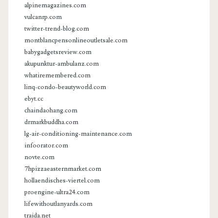
alpinemagazines.com
vulcanrp.com
twitter-trend-blog.com
montblancpensonlineoutletsale.com
babygadgetsreview.com
akupunktur-ambulanz.com
whatiremembered.com
linq-condo-beautyworld.com
ebyt.cc
chaindaohang.com
drmarkbuddha.com
lg-air-conditioning-maintenance.com
infoorator.com
novte.com
7hpizzaeasternmarket.com
hollaendisches-viertel.com
proengine-ultra24.com
lifewithoutlanyards.com
traida.net