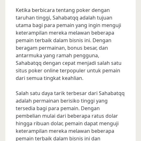
Ketika berbicara tentang poker dengan
taruhan tinggi, Sahabatqq adalah tujuan
utama bagi para pemain yang ingin menguji
keterampilan mereka melawan beberapa
pemain terbaik dalam bisnis ini. Dengan
beragam permainan, bonus besar, dan
antarmuka yang ramah pengguna,
Sahabatqq dengan cepat menjadi salah satu
situs poker online terpopuler untuk pemain
dari semua tingkat keahlian.
Salah satu daya tarik terbesar dari Sahabatqq
adalah permainan berisiko tinggi yang
tersedia bagi para pemain. Dengan
pembelian mulai dari beberapa ratus dolar
hingga ribuan dolar, pemain dapat menguji
keterampilan mereka melawan beberapa
pemain terbaik dalam bisnis ini dan