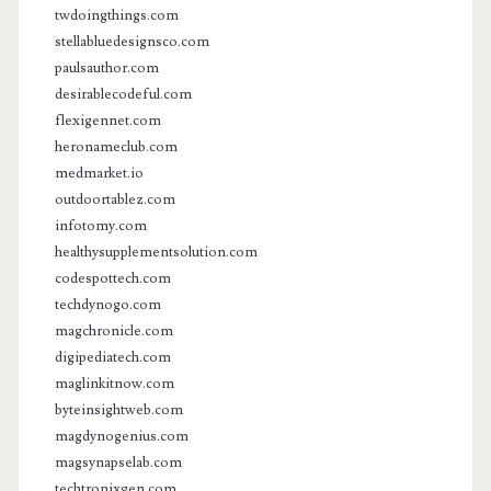
twdoingthings.com
stellabluedesignsco.com
paulsauthor.com
desirablecodeful.com
flexigennet.com
heronameclub.com
medmarket.io
outdoortablez.com
infotomy.com
healthysupplementsolution.com
codespottech.com
techdynogo.com
magchronicle.com
digipediatech.com
maglinkitnow.com
byteinsightweb.com
magdynogenius.com
magsynapselab.com
techtronixgen.com