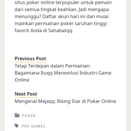
situs poker online terpopuler untuk pemain
dari semua tingkat keahlian. Jadi mengapa
menunggu? Daftar akun hari ini dan mulai
mainkan permainan poker taruhan tinggi
favorit Anda di Sahabatqq.
Previous Post
Tetap Terdepan dalam Permainan:
Bagaimana Ituqq Merevolusi Industri Game
Online
Next Post
Mengenal Mejaqq: Rising Star di Poker Online
POKER
PKV GAMES