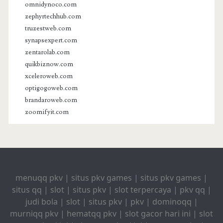
omnidynoco.com
zephyrtechhub.com
truzestweb.com
synapsexpert.com
zentarolab.com
quikbiznow.com
xceleroweb.com
optigogoweb.com
brandaroweb.com
zoomifyit.com
menuqq pkv
|
situs pkv games
|
situs pkv games
|
situs qq
|
slot
|
situs pkv
|
slot terpercaya
|
pkv qq
|
judi bola
|
slot
|
situs pkv
|
pkv
|
dominoqq
|
murniqq pkv
|
hematqq pkv
|
slot gacor hari ini
|
slot