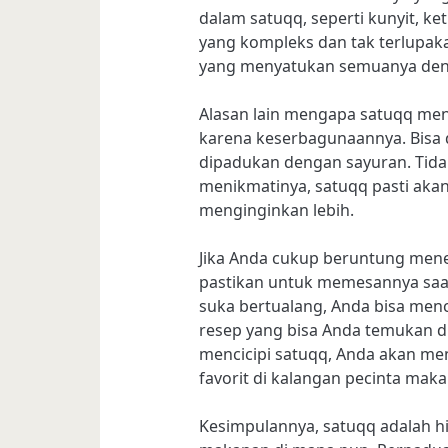
dalam satuqq, seperti kunyit, ke
yang kompleks dan tak terlupa
yang menyatukan semuanya de
Alasan lain mengapa satuqq men
karena keserbagunaannya. Bisa di
dipadukan dengan sayuran. Tida
menikmatinya, satuqq pasti ak
menginginkan lebih.
Jika Anda cukup beruntung men
pastikan untuk memesannya saat 
suka bertualang, Anda bisa m
resep yang bisa Anda temukan di 
mencicipi satuqq, Anda akan m
favorit di kalangan pecinta mak
Kesimpulannya, satuqq adalah hi