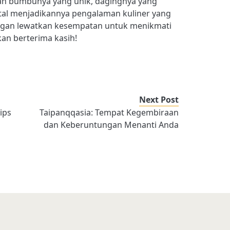
n bumbunya yang unik, dagingnya yang
tal menjadikannya pengalaman kuliner yang
jangan lewatkan kesempatan untuk menikmati
kan berterima kasih!
Next Post
ips
Taipanqqasia: Tempat Kegembiraan
dan Keberuntungan Menanti Anda