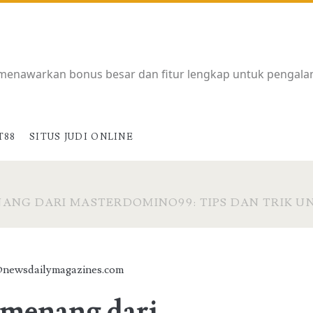
ng menawarkan bonus besar dan fitur lengkap untuk pengal
T88
SITUS JUDI ONLINE
ANG DARI MASTERDOMINO99: TIPS DAN TRIK U
newsdailymagazines.com
 menang dari