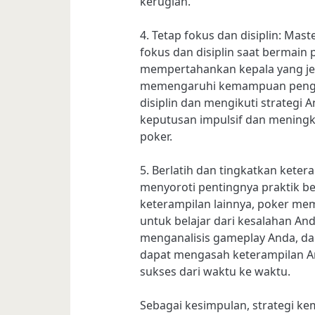
kerugian.
4. Tetap fokus dan disiplin: M
fokus dan disiplin saat bermain 
mempertahankan kepala yang je
memengaruhi kemampuan penga
disiplin dan mengikuti strateg
keputusan impulsif dan meningk
poker.
5. Berlatih dan tingkatkan kete
menyoroti pentingnya praktik be
keterampilan lainnya, poker me
untuk belajar dari kesalahan A
menganalisis gameplay Anda, da
dapat mengasah keterampilan A
sukses dari waktu ke waktu.
Sebagai kesimpulan, strategi