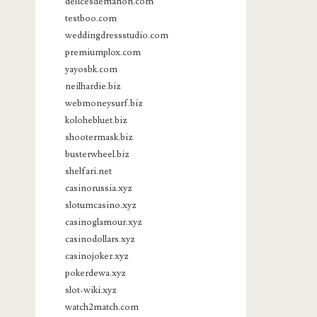
delicesdemanon.com
testboo.com
weddingdressstudio.com
premiumplox.com
yayosbk.com
neilhardie.biz
webmoneysurf.biz
kolohebluet.biz
shootermask.biz
busterwheel.biz
shelfari.net
casinorussia.xyz
slotumcasino.xyz
casinoglamour.xyz
casinodollars.xyz
casinojoker.xyz
pokerdewa.xyz
slot-wiki.xyz
watch2match.com