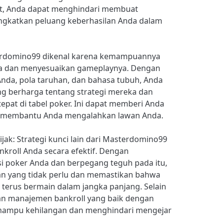
t, Anda dapat menghindari membuat
ngkatkan peluang keberhasilan Anda dalam
terdomino99 dikenal karena kemampuannya
a dan menyesuaikan gameplaynya. Dengan
nda, pola taruhan, dan bahasa tubuh, Anda
 berharga tentang strategi mereka dan
pat di tabel poker. Ini dapat memberi Anda
n membantu Anda mengalahkan lawan Anda.
ijak: Strategi kunci lain dari Masterdomino99
kroll Anda secara efektif. Dengan
 poker Anda dan berpegang teguh pada itu,
an yang tidak perlu dan memastikan bahwa
terus bermain dalam jangka panjang. Selain
an manajemen bankroll yang baik dengan
mampu kehilangan dan menghindari mengejar