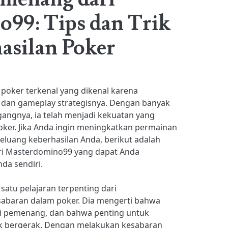
99: Tips dan Trik
asilan Poker
oker terkenal yang dikenal karena
a dan gameplay strategisnya. Dengan banyak
angnya, ia telah menjadi kekuatan yang
oker. Jika Anda ingin meningkatkan permainan
luang keberhasilan Anda, berikut adalah
ri Masterdomino99 yang dapat Anda
da sendiri.
 satu pelajaran terpenting dari
sabaran dalam poker. Dia mengerti bahwa
di pemenang, dan bahwa penting untuk
k bergerak. Dengan melakukan kesabaran