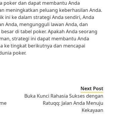
ia poker dan dapat membantu Anda
n meningkatkan peluang keberhasilan Anda.
 ini ke dalam strategi Anda sendiri, Anda
an Anda, mengungguli lawan Anda, dan
besar di tabel poker. Apakah Anda seorang
man, strategi ini dapat membantu Anda
ke tingkat berikutnya dan mencapai
dunia poker.
Next Post
Buka Kunci Rahasia Sukses dengan
ame
Ratuqq: Jalan Anda Menuju
Kekayaan