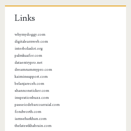
Links
whymydoggy.com
digitalearnweb.com
interbolaslot.org
palmkuafor.com
dataentrypro.net
dreamrummypro.com
kaiminsupport.com
belanjareceh.com
shannonsticker.com
insprationbuzz.com
passeiodebarcoarraial.com
fondworth.com
iamseharkhan.com
thelatestkhabrain.com