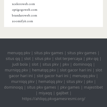
xceleroweb.com
optigogoweb.com
brandaroweb.com
zoomifyit.com
menuqq pkv
|
situs pkv games
|
situs pkv games
|
situs qq
|
slot
|
situs pkv
|
slot terpercaya
|
pkv qq
|
judi bola
|
slot
|
situs pkv
|
pkv
|
dominoqq
|
murniqq pkv
|
hematqq pkv
|
slot gacor hari ini
|
slot
gacor hari ini
|
slot gacor hari ini
|
menuqq pkv
|
murniqq pkv
|
hematqq pkv
|
situs pkv
|
pkv
|
dominoqq
|
situs pkv games
|
pkv games
|
majestibet
|
miyaqq
|
gajibet
|
https://ahliqq.pkvgamesresmi.org/