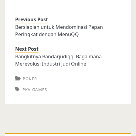
Previous Post
Bersiaplah untuk Mendominasi Papan
Peringkat dengan MenuQQ
Next Post
Bangkitnya Bandarjudiqq: Bagaimana
Merevolusi Industri Judi Online
POKER
PKV GAMES
Primary