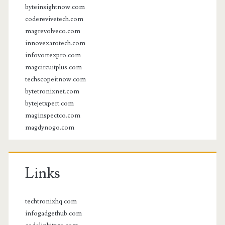
byteinsightnow.com
coderevivetech.com
magrevolveco.com
innovexarotech.com
infovortexpro.com
magcircuitplus.com
techscopeitnow.com
bytetronixnet.com
bytejetxpert.com
maginspectco.com
magdynogo.com
Links
techtronixhq.com
infogadgethub.com