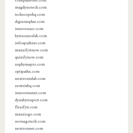
codepulsenet.com
magdynotech.com
techscopehq.com
digizineplus.com
innovexaro.com
bytesourcelab.com
infosparknet.com
maxxifyitnow.com
quixifynow.com
zephyruspro.com
optipathx.com
nextronixlab.com
zentrixhq.com
innovestanet.com
dynabytexpert.com
flexifyit.com
maxxiogo.com
novusgotech.com
nextronnet.com