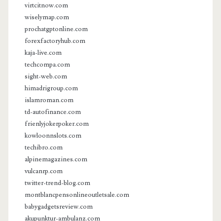
virtcitnow.com
wiselymap.com
prochatgptonline.com
forexfactoryhub.com
kaja-live.com
techcompa.com
sight-web.com
himadrigroup.com
islamroman.com
td-autofinance.com
frienlyjokerpoker.com
kowloonnslots.com
techibro.com
alpinemagazines.com
vulcanrp.com
twitter-trend-blog.com
montblancpensonlineoutletsale.com
babygadgetsreview.com
akupunktur-ambulanz.com