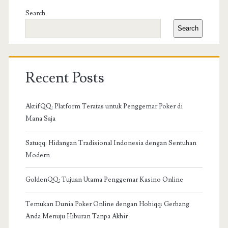
Sidebar
Search
Search
Recent Posts
AktifQQ: Platform Teratas untuk Penggemar Poker di
Mana Saja
Satuqq: Hidangan Tradisional Indonesia dengan Sentuhan
Modern
GoldenQQ: Tujuan Utama Penggemar Kasino Online
Temukan Dunia Poker Online dengan Hobiqq: Gerbang
Anda Menuju Hiburan Tanpa Akhir