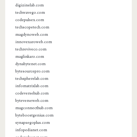
digizinelab.com
techwavego.com
codepulsex.com
techscopetech.com
magdynoweb.com
innovexaroweb.com
techreviveco.com
maglinkaro.com
dynabytenet.com
bytesourcepro.com
techspherelab.com
infomatrixlab.com
codeversehub.com
byteverseweb.com
magconnecthub.com
byteboostgenius.com
synapsegoplus.com
infopedianet.com