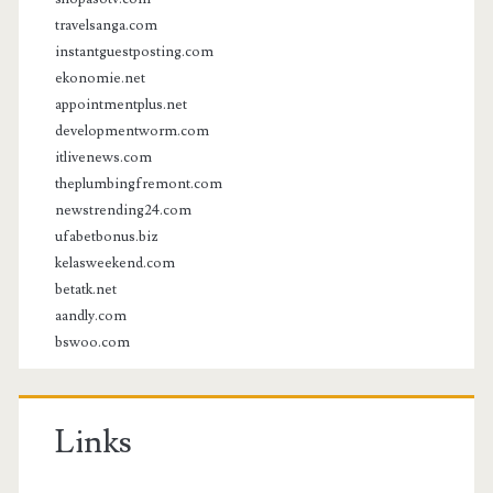
travelsanga.com
instantguestposting.com
ekonomie.net
appointmentplus.net
developmentworm.com
itlivenews.com
theplumbingfremont.com
newstrending24.com
ufabetbonus.biz
kelasweekend.com
betatk.net
aandly.com
bswoo.com
Links