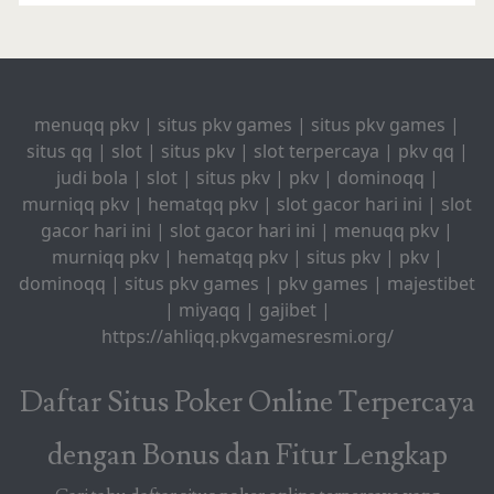
menuqq pkv
|
situs pkv games
|
situs pkv games
|
situs qq
|
slot
|
situs pkv
|
slot terpercaya
|
pkv qq
|
judi bola
|
slot
|
situs pkv
|
pkv
|
dominoqq
|
murniqq pkv
|
hematqq pkv
|
slot gacor hari ini
|
slot
gacor hari ini
|
slot gacor hari ini
|
menuqq pkv
|
murniqq pkv
|
hematqq pkv
|
situs pkv
|
pkv
|
dominoqq
|
situs pkv games
|
pkv games
|
majestibet
|
miyaqq
|
gajibet
|
https://ahliqq.pkvgamesresmi.org/
Daftar Situs Poker Online Terpercaya
dengan Bonus dan Fitur Lengkap