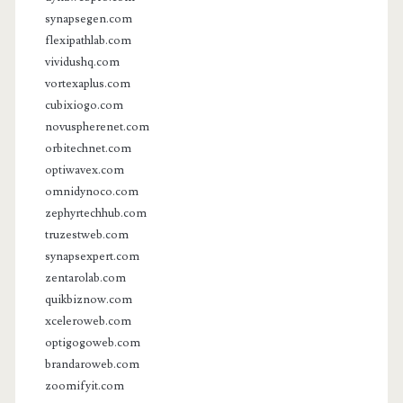
synapsegen.com
flexipathlab.com
vividushq.com
vortexaplus.com
cubixiogo.com
novuspherenet.com
orbitechnet.com
optiwavex.com
omnidynoco.com
zephyrtechhub.com
truzestweb.com
synapsexpert.com
zentarolab.com
quikbiznow.com
xceleroweb.com
optigogoweb.com
brandaroweb.com
zoomifyit.com