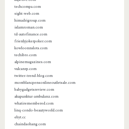
techcompa.com
sight-web.com
himadrigroup.com
islamroman.com
td-autofinance.com
frienlyjokerpoker.com
kowloonnslots.com
techibro.com
alpinemagazines.com
vulcanrp.com
twitter-trend-blog.com
montblancpensonlineoutletsale.com
babygadgetsreview.com
akupunktur-ambulanz.com
whatiremembered.com
linq-condo-beautyworld.com
ebyt.cc
chaindaohang.com