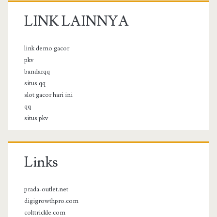
LINK LAINNYA
link demo gacor
pkv
bandarqq
situs qq
slot gacor hari ini
qq
situs pkv
Links
prada-outlet.net
digigrowthpro.com
colttrickle.com