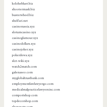
kolohebluet.biz
shootermask.biz
busterwheel.biz
shelfari.net
casinorussia.xyz
slotumcasino.xyz
casinoglamour.xyz
casinodollars.xyz
casinojoker.xyz
pokerdewa.xyz
slot-wiki.xyz
watch2match.com
galenaseo.com
myglobaltrustbank.com
employmentlawlawyergo.com
medicalmalpracticelawyersinc.com
comportshop.com
topdecorshop.com
shopasotv.com