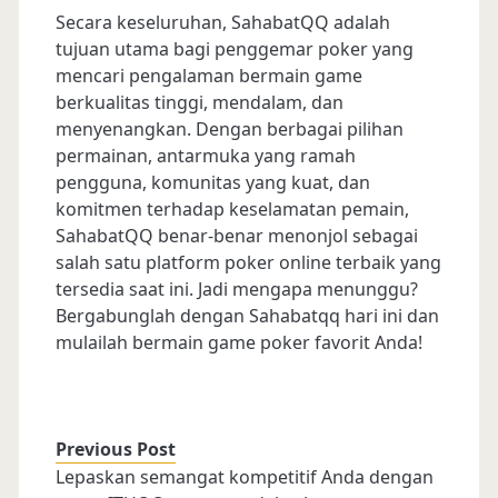
Secara keseluruhan, SahabatQQ adalah
tujuan utama bagi penggemar poker yang
mencari pengalaman bermain game
berkualitas tinggi, mendalam, dan
menyenangkan. Dengan berbagai pilihan
permainan, antarmuka yang ramah
pengguna, komunitas yang kuat, dan
komitmen terhadap keselamatan pemain,
SahabatQQ benar-benar menonjol sebagai
salah satu platform poker online terbaik yang
tersedia saat ini. Jadi mengapa menunggu?
Bergabunglah dengan Sahabatqq hari ini dan
mulailah bermain game poker favorit Anda!
Previous Post
Lepaskan semangat kompetitif Anda dengan