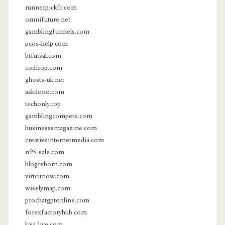
runnerpickfr.com
omnifuture.net
gamblingfunnels.com
pcos-help.com
btfutsal.com
codirop.com
ghosts-uk.net
askdono.com
techonly.top
gamblingcompete.com
businesssmagazine.com
creativeinternetmedia.com
n95-sale.com
blogreborn.com
virtcitnow.com
wiselymap.com
prochatgptonline.com
forexfactoryhub.com
kaja-live.com