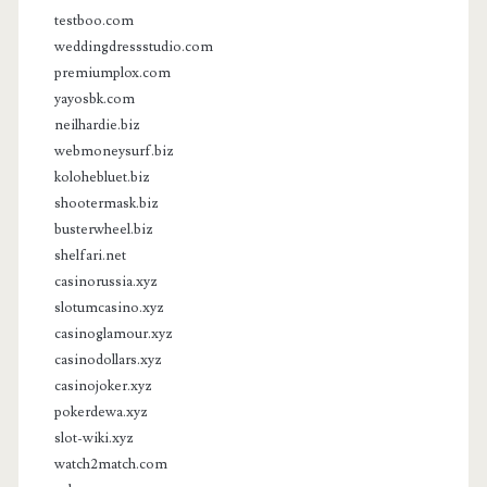
testboo.com
weddingdressstudio.com
premiumplox.com
yayosbk.com
neilhardie.biz
webmoneysurf.biz
kolohebluet.biz
shootermask.biz
busterwheel.biz
shelfari.net
casinorussia.xyz
slotumcasino.xyz
casinoglamour.xyz
casinodollars.xyz
casinojoker.xyz
pokerdewa.xyz
slot-wiki.xyz
watch2match.com