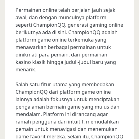
Permainan online telah berjalan jauh sejak
awal, dan dengan munculnya platform
seperti ChampionQQ, generasi gaming online
berikutnya ada di sini. ChampionQQ adalah
platform game online terkemuka yang
menawarkan berbagai permainan untuk
dinikmati para pemain, dari permainan
kasino klasik hingga judul -judul baru yang
menarik.
Salah satu fitur utama yang membedakan
ChampionQQ dari platform game online
lainnya adalah fokusnya untuk menciptakan
pengalaman bermain game yang mulus dan
mendalam. Platform ini dirancang agar
ramah pengguna dan intuitif, memudahkan
pemain untuk menavigasi dan menemukan
game favorit mereka. Selain itu, ChampionQQ