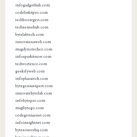
infogadgethub.com
codelinkitpro.com
techboostgen.com
techsensehub.com
bytelabtech.com
innovatexaweb.com
magdynotechco.com
infosparkitnow.com
techvortexco.com
geekifyweb.com
infoplazatech.com
bytegeniusxpert.com
innovatebytelab.com
infobytepro.com
magbytego.com
codegeniusnet.com
infoinsightnet.com
bytesourcehq.com