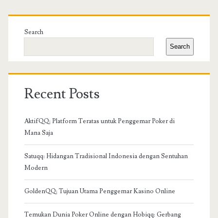
Primary
Sidebar
Search
Search
Recent Posts
AktifQQ: Platform Teratas untuk Penggemar Poker di
Mana Saja
Satuqq: Hidangan Tradisional Indonesia dengan Sentuhan
Modern
GoldenQQ: Tujuan Utama Penggemar Kasino Online
Temukan Dunia Poker Online dengan Hobiqq: Gerbang