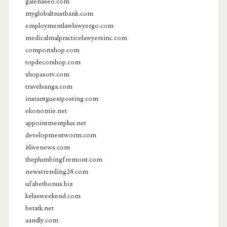
galenaseo.com
myglobaltrustbank.com
employmentlawlawyergo.com
medicalmalpracticelawyersinc.com
comportshop.com
topdecorshop.com
shopasotv.com
travelsanga.com
instantguestposting.com
ekonomie.net
appointmentplus.net
developmentworm.com
itlivenews.com
theplumbingfremont.com
newstrending24.com
ufabetbonus.biz
kelasweekend.com
betatk.net
aandly.com