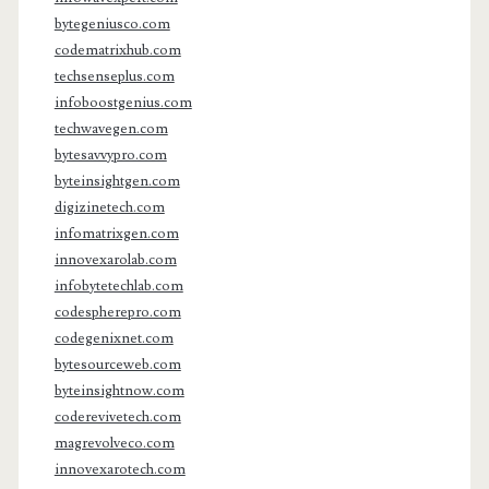
bytegeniusco.com
codematrixhub.com
techsenseplus.com
infoboostgenius.com
techwavegen.com
bytesavvypro.com
byteinsightgen.com
digizinetech.com
infomatrixgen.com
innovexarolab.com
infobytetechlab.com
codespherepro.com
codegenixnet.com
bytesourceweb.com
byteinsightnow.com
coderevivetech.com
magrevolveco.com
innovexarotech.com