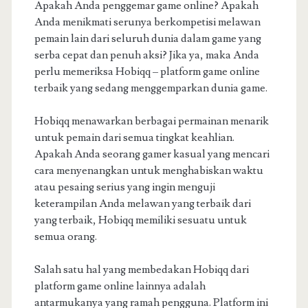
Apakah Anda penggemar game online? Apakah
Anda menikmati serunya berkompetisi melawan
pemain lain dari seluruh dunia dalam game yang
serba cepat dan penuh aksi? Jika ya, maka Anda
perlu memeriksa Hobiqq – platform game online
terbaik yang sedang menggemparkan dunia game.
Hobiqq menawarkan berbagai permainan menarik
untuk pemain dari semua tingkat keahlian.
Apakah Anda seorang gamer kasual yang mencari
cara menyenangkan untuk menghabiskan waktu
atau pesaing serius yang ingin menguji
keterampilan Anda melawan yang terbaik dari
yang terbaik, Hobiqq memiliki sesuatu untuk
semua orang.
Salah satu hal yang membedakan Hobiqq dari
platform game online lainnya adalah
antarmukanya yang ramah pengguna. Platform ini