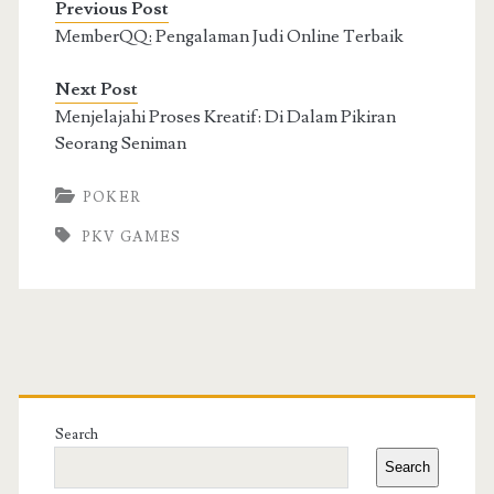
Previous Post
MemberQQ: Pengalaman Judi Online Terbaik
Next Post
Menjelajahi Proses Kreatif: Di Dalam Pikiran
Seorang Seniman
POKER
PKV GAMES
Primary
Sidebar
Search
Search