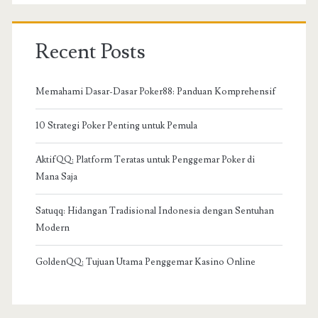
Recent Posts
Memahami Dasar-Dasar Poker88: Panduan Komprehensif
10 Strategi Poker Penting untuk Pemula
AktifQQ: Platform Teratas untuk Penggemar Poker di
Mana Saja
Satuqq: Hidangan Tradisional Indonesia dengan Sentuhan
Modern
GoldenQQ: Tujuan Utama Penggemar Kasino Online