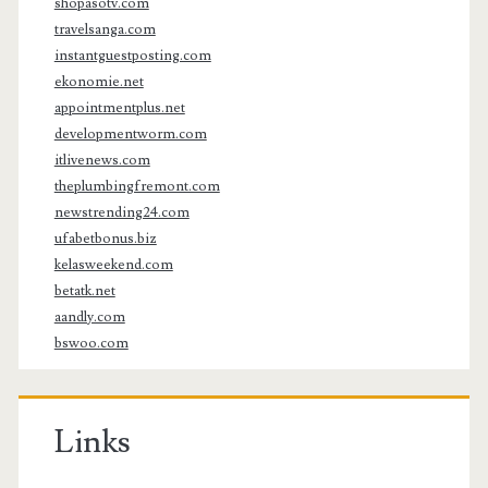
shopasotv.com
travelsanga.com
instantguestposting.com
ekonomie.net
appointmentplus.net
developmentworm.com
itlivenews.com
theplumbingfremont.com
newstrending24.com
ufabetbonus.biz
kelasweekend.com
betatk.net
aandly.com
bswoo.com
Links