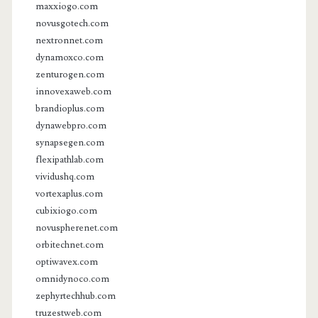
maxxiogo.com
novusgotech.com
nextronnet.com
dynamoxco.com
zenturogen.com
innovexaweb.com
brandioplus.com
dynawebpro.com
synapsegen.com
flexipathlab.com
vividushq.com
vortexaplus.com
cubixiogo.com
novuspherenet.com
orbitechnet.com
optiwavex.com
omnidynoco.com
zephyrtechhub.com
truzestweb.com