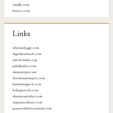
aandly.com
bswoo.com
Links
whymydoggy.com
digitalearnweb.com
interbolaslot.org
palmkuafor.com
dataentrypro.net
dreamrummypro.com
kaiminsupport.com
belanjareceh.com
shannonsticker.com
insprationbuzz.com
passeiodebarcoarraial.com