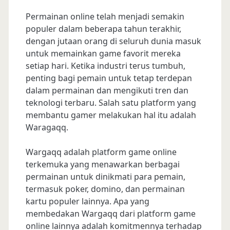
Permainan online telah menjadi semakin
populer dalam beberapa tahun terakhir,
dengan jutaan orang di seluruh dunia masuk
untuk memainkan game favorit mereka
setiap hari. Ketika industri terus tumbuh,
penting bagi pemain untuk tetap terdepan
dalam permainan dan mengikuti tren dan
teknologi terbaru. Salah satu platform yang
membantu gamer melakukan hal itu adalah
Waragaqq.
Wargaqq adalah platform game online
terkemuka yang menawarkan berbagai
permainan untuk dinikmati para pemain,
termasuk poker, domino, dan permainan
kartu populer lainnya. Apa yang
membedakan Wargaqq dari platform game
online lainnya adalah komitmennya terhadap