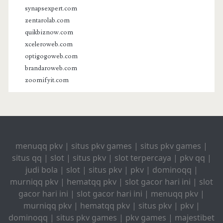
synapsexpert.com
zentarolab.com
quikbiznow.com
xceleroweb.com
optigogoweb.com
brandaroweb.com
zoomifyit.com
menuqq pkv
|
situs pkv games
|
situs pkv games
|
situs qq
|
slot
|
situs pkv
|
slot terpercaya
|
pkv qq
|
judi bola
|
slot
|
situs pkv
|
pkv
|
dominoqq
|
murniqq pkv
|
hematqq pkv
|
slot gacor hari ini
|
slot
gacor hari ini
|
slot gacor hari ini
|
menuqq pkv
|
murniqq pkv
|
hematqq pkv
|
situs pkv
|
pkv
|
dominoqq
|
situs pkv games
|
pkv games
|
majestibet