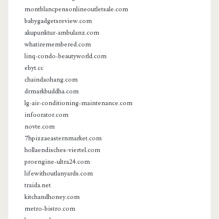
montblancpensonlineoutletsale.com
babygadgetsreview.com
akupunktur-ambulanz.com
whatiremembered.com
linq-condo-beautyworld.com
ebyt.cc
chaindaohang.com
drmarkbuddha.com
lg-air-conditioning-maintenance.com
infoorator.com
novte.com
7hpizzaeasternmarket.com
hollaendisches-viertel.com
proengine-ultra24.com
lifewithoutlanyards.com
traida.net
kitchandhoney.com
metro-bistro.com