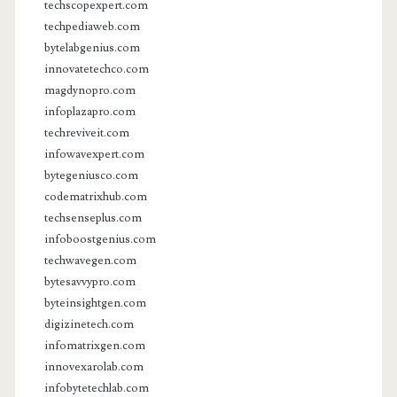
techscopexpert.com
techpediaweb.com
bytelabgenius.com
innovatetechco.com
magdynopro.com
infoplazapro.com
techreviveit.com
infowavexpert.com
bytegeniusco.com
codematrixhub.com
techsenseplus.com
infoboostgenius.com
techwavegen.com
bytesavvypro.com
byteinsightgen.com
digizinetech.com
infomatrixgen.com
innovexarolab.com
infobytetechlab.com