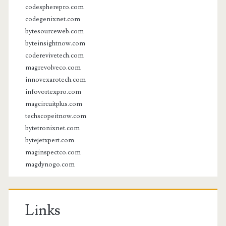
codespherepro.com
codegenixnet.com
bytesourceweb.com
byteinsightnow.com
coderevivetech.com
magrevolveco.com
innovexarotech.com
infovortexpro.com
magcircuitplus.com
techscopeitnow.com
bytetronixnet.com
bytejetxpert.com
maginspectco.com
magdynogo.com
Links