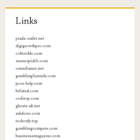
Links
prada-outlet.net
digigrowthpro.com
colttrickle.com
runnerpickfr.com
omnifuture.net
gamblingfunnels.com
pcos-help.com
btfutsal.com
codirop.com
ghosts-uk.net
askdono.com
techonly.top
gamblingcompete.com
businesssmagazine.com