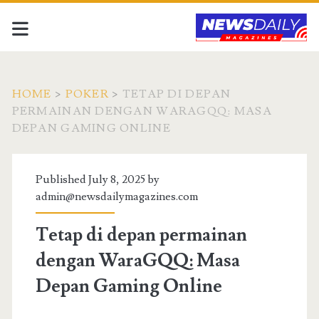
HOME
>
POKER
>
TETAP DI DEPAN
PERMAINAN DENGAN WARAGQQ: MASA
DEPAN GAMING ONLINE
Published July 8, 2025 by
admin@newsdailymagazines.com
Tetap di depan permainan
dengan WaraGQQ: Masa
Depan Gaming Online