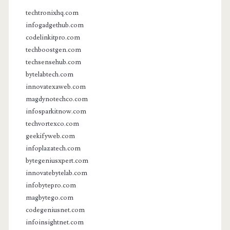
techtronixhq.com
infogadgethub.com
codelinkitpro.com
techboostgen.com
techsensehub.com
bytelabtech.com
innovatexaweb.com
magdynotechco.com
infosparkitnow.com
techvortexco.com
geekifyweb.com
infoplazatech.com
bytegeniusxpert.com
innovatebytelab.com
infobytepro.com
magbytego.com
codegeniusnet.com
infoinsightnet.com