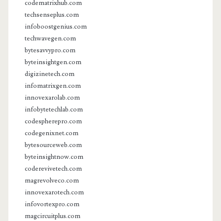
codematrixhub.com
techsenseplus.com
infoboostgenius.com
techwavegen.com
bytesavvypro.com
byteinsightgen.com
digizinetech.com
infomatrixgen.com
innovexarolab.com
infobytetechlab.com
codespherepro.com
codegenixnet.com
bytesourceweb.com
byteinsightnow.com
coderevivetech.com
magrevolveco.com
innovexarotech.com
infovortexpro.com
magcircuitplus.com