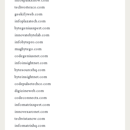
infosparkitnow.com
techvortexco.com
geekifyweb.com
infoplazatech.com
bytegeniusxpert.com
innovatebytelab.com
infobytepro.com
magbytego.com
codegeniusnet.com
infoinsightnet.com
bytesourcehq.com
byteinsightnet.com
codepulsetechco.com
digizineweb.com
codeconnectx.com
infomatrixxpert.com
innovexaronet.com
techvistanow.com
infomatrixhq.com