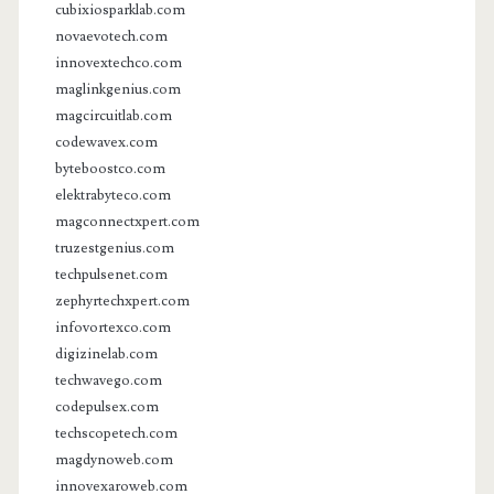
cubixiosparklab.com
novaevotech.com
innovextechco.com
maglinkgenius.com
magcircuitlab.com
codewavex.com
byteboostco.com
elektrabyteco.com
magconnectxpert.com
truzestgenius.com
techpulsenet.com
zephyrtechxpert.com
infovortexco.com
digizinelab.com
techwavego.com
codepulsex.com
techscopetech.com
magdynoweb.com
innovexaroweb.com