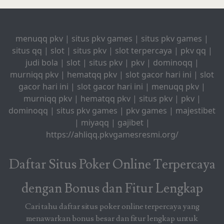
menuqq pkv
|
situs pkv games
|
situs pkv games
|
situs qq
|
slot
|
situs pkv
|
slot terpercaya
|
pkv qq
|
judi bola
|
slot
|
situs pkv
|
pkv
|
dominoqq
|
murniqq pkv
|
hematqq pkv
|
slot gacor hari ini
|
slot
gacor hari ini
|
slot gacor hari ini
|
menuqq pkv
|
murniqq pkv
|
hematqq pkv
|
situs pkv
|
pkv
|
dominoqq
|
situs pkv games
|
pkv games
|
majestibet
|
miyaqq
|
gajibet
|
https://ahliqq.pkvgamesresmi.org/
Daftar Situs Poker Online Terpercaya
dengan Bonus dan Fitur Lengkap
Cari tahu daftar situs poker online terpercaya yang
menawarkan bonus besar dan fitur lengkap untuk