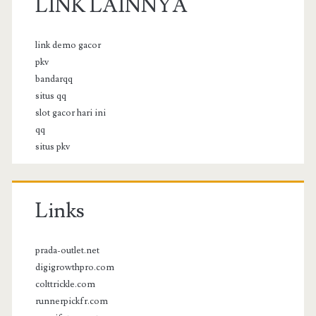
LINK LAINNYA
link demo gacor
pkv
bandarqq
situs qq
slot gacor hari ini
qq
situs pkv
Links
prada-outlet.net
digigrowthpro.com
colttrickle.com
runnerpickfr.com