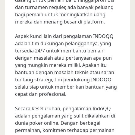
datang untuk pemain baru hingga promosi
dan turnamen reguler, ada banyak peluang
bagi pemain untuk meningkatkan uang
mereka dan menang besar di platform.
Aspek kunci lain dari pengalaman INDOQQ
adalah tim dukungan pelanggannya, yang
tersedia 24/7 untuk membantu pemain
dengan masalah atau pertanyaan apa pun
yang mungkin mereka miliki. Apakah itu
bantuan dengan masalah teknis atau saran
tentang strategi, tim pendukung INDOQQ
selalu siap untuk memberikan bantuan yang
cepat dan profesional.
Secara keseluruhan, pengalaman IndoQQ
adalah pengalaman yang sulit dikalahkan di
dunia poker online. Dengan berbagai
permainan, komitmen terhadap permainan