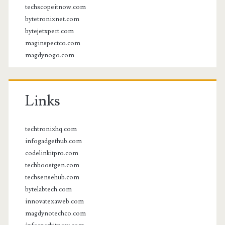
techscopeitnow.com
bytetronixnet.com
bytejetxpert.com
maginspectco.com
magdynogo.com
Links
techtronixhq.com
infogadgethub.com
codelinkitpro.com
techboostgen.com
techsensehub.com
bytelabtech.com
innovatexaweb.com
magdynotechco.com