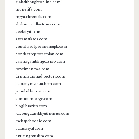
globalthoughtonline.com
moneiify.com
myyatchrentals.com
shalomcandlestores.com
geekifyit.com
sattamatkaes.com
crunchyrollpremiumapk.com
hondacareprotectplan.com
casinogamblingcasino.com
towtimenews.com
draincleaningdirectory.com
baotangmythuathcm.com
jethukukburosu.com
somniumforge.com
bloglibraries.com
luleburgaznakliyatfirmasi.com
thebapehoodie.com
parasosyal.com
enticingmuslim.com