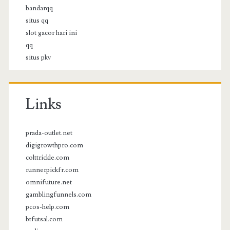
bandarqq
situs qq
slot gacor hari ini
qq
situs pkv
Links
prada-outlet.net
digigrowthpro.com
colttrickle.com
runnerpickfr.com
omnifuture.net
gamblingfunnels.com
pcos-help.com
btfutsal.com