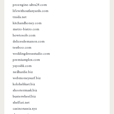
proengine-ultra24.com
lifewithoutlanyards.com
traida.net
kitchandhoney.com
metro-bistro.com
howtosolv.com
delicesdemanon.com
testboo.com
weddingdressstudio.com
premiumplox.com
yayosbk.com
neilhardie.biz
webmoneysurf.biz
kolohebluet.biz
shootermask.biz
busterwheel.biz
shelfari.net
casinorussia.xyz