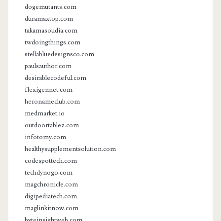
dogemutants.com
duramaxtop.com
takamasoudia.com
twdoingthings.com
stellabluedesignsco.com
paulsauthor.com
desirablecodeful.com
flexigennet.com
heronameclub.com
medmarket.io
outdoortablez.com
infotomy.com
healthysupplementsolution.com
codespottech.com
techdynogo.com
magchronicle.com
digipediatech.com
maglinkitnow.com
byteinsightweb.com