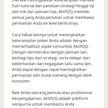
mereka meningkatkan keterampilan mereka.
Dari tutorial dan panduan strategi hingga tip
dan trik dari pemain top, AktifQQ memiliki
semua yang Anda perlukan untuk membawa
permainan Anda ke level berikutnya.
Cara hebat lainnya untuk meningkatkan
keterampilan poker Anda adalah dengan
memanfaatkan aspek komunitas AktifQQ.
Dengan berinteraksi dengan pemain lain,
berbagi tips dan strategi, serta belajar dari
keberhasilan dan kegagalan satu sama lain,
Anda dapat dengan cepat meningkatkan
permainan dan mulai menang dengan lebih
konsisten.
Baik Anda seorang pemula atau profesional
berpengalaman, AktifQQ adalah platform
sempurna untuk membantu Anda