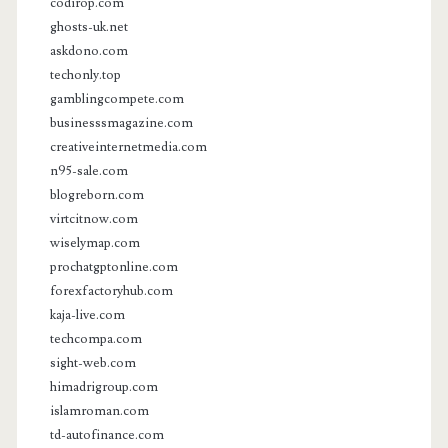
codirop.com
ghosts-uk.net
askdono.com
techonly.top
gamblingcompete.com
businesssmagazine.com
creativeinternetmedia.com
n95-sale.com
blogreborn.com
virtcitnow.com
wiselymap.com
prochatgptonline.com
forexfactoryhub.com
kaja-live.com
techcompa.com
sight-web.com
himadrigroup.com
islamroman.com
td-autofinance.com