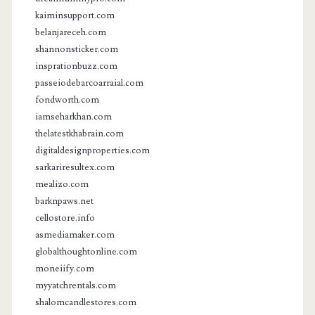
kaiminsupport.com
belanjareceh.com
shannonsticker.com
insprationbuzz.com
passeiodebarcoarraial.com
fondworth.com
iamseharkhan.com
thelatestkhabrain.com
digitaldesignproperties.com
sarkariresultex.com
mealizo.com
barknpaws.net
cellostore.info
asmediamaker.com
globalthoughtonline.com
moneiify.com
myyatchrentals.com
shalomcandlestores.com