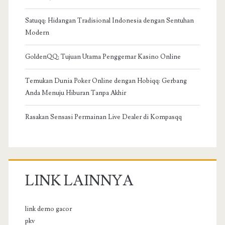
Satuqq: Hidangan Tradisional Indonesia dengan Sentuhan
Modern
GoldenQQ: Tujuan Utama Penggemar Kasino Online
Temukan Dunia Poker Online dengan Hobiqq: Gerbang
Anda Menuju Hiburan Tanpa Akhir
Rasakan Sensasi Permainan Live Dealer di Kompasqq
LINK LAINNYA
link demo gacor
pkv