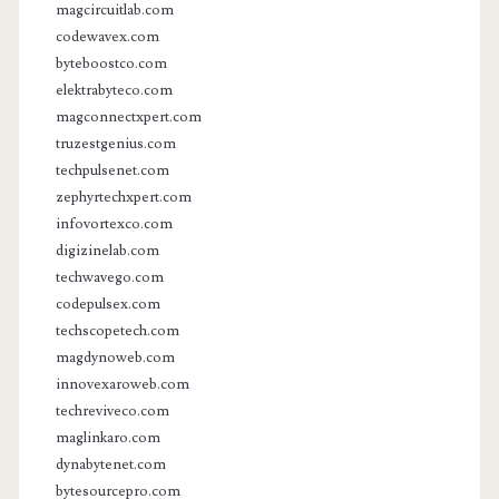
magcircuitlab.com
codewavex.com
byteboostco.com
elektrabyteco.com
magconnectxpert.com
truzestgenius.com
techpulsenet.com
zephyrtechxpert.com
infovortexco.com
digizinelab.com
techwavego.com
codepulsex.com
techscopetech.com
magdynoweb.com
innovexaroweb.com
techreviveco.com
maglinkaro.com
dynabytenet.com
bytesourcepro.com