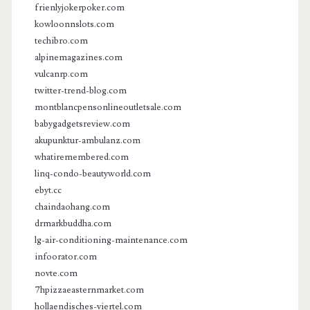
frienlyjokerpoker.com
kowloonnslots.com
techibro.com
alpinemagazines.com
vulcanrp.com
twitter-trend-blog.com
montblancpensonlineoutletsale.com
babygadgetsreview.com
akupunktur-ambulanz.com
whatiremembered.com
linq-condo-beautyworld.com
ebyt.cc
chaindaohang.com
drmarkbuddha.com
lg-air-conditioning-maintenance.com
infoorator.com
novte.com
7hpizzaeasternmarket.com
hollaendisches-viertel.com