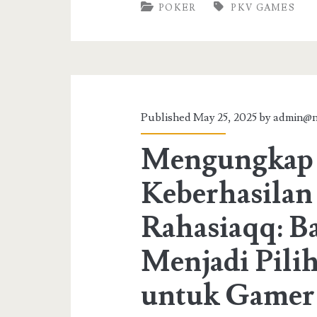
POKER
PKV GAMES
mendominasi
Tabel
Virtual
dengan
MarioQQ:
Published May 25, 2025 by
admin@n
Tiket
Mengungkap 
Anda
Keberhasilan
ke
Rahasiaqq: B
Gaming
Bertarungan
Menjadi Pili
Tinggi
untuk Gamer