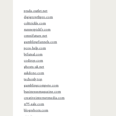
prada-outlet.net
digigrowthpro.com
colttrickle.com
runnerpickfr.com
omnifuture.net
gamblingfunnels.com
pcos-help.com
btfutsal.com
codirop.com
ghosts-uk.net
askdono.com
techonly.top
gamblingcompete.com
businesssmagazine.com
creativeinternetmedia.com
n95-sale.com
blogreborn.com