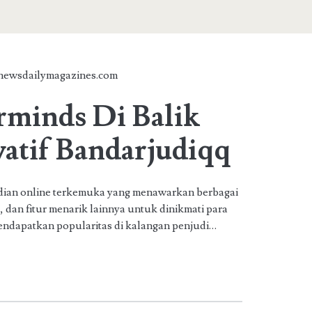
ewsdailymagazines.com
minds Di Balik
vatif Bandarjudiqq
udian online terkemuka yang menawarkan berbagai
 dan fitur menarik lainnya untuk dinikmati para
mendapatkan popularitas di kalangan penjudi…