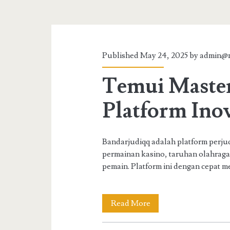
manfaat
bermain
di
Published May 24, 2025 by
admin@n
IndoQQ
Temui Master
Platform Ino
Bandarjudiqq adalah platform perj
permainan kasino, taruhan olahraga,
pemain. Platform ini dengan cepat 
Temui
Read More
Masterminds