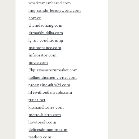
whatiremembered.com
linq-condo-beautyworld.com
ebyt.cc
chaindaohang.com
drmarkbuddha.com
lg-air-conditioning-
maintenance.com
infoorator.com
novte.com
7hpizzaeasternmarket.com
hollaendisches-viertel.com
proengine-ultra24.com
lifewithoutlanyards.com
traida.net
kitchandhoney.com
metro-bistro.com
howtosolv.com
delicesdemanon.com
testboo.com