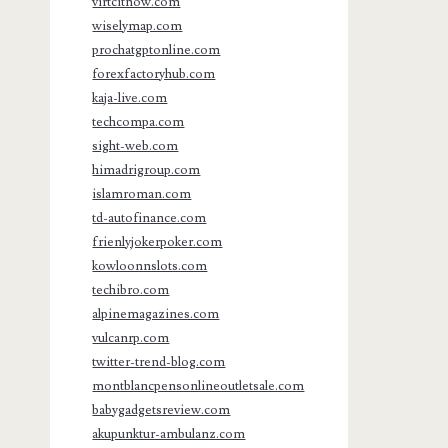
virtcitnow.com
wiselymap.com
prochatgptonline.com
forexfactoryhub.com
kaja-live.com
techcompa.com
sight-web.com
himadrigroup.com
islamroman.com
td-autofinance.com
frienlyjokerpoker.com
kowloonnslots.com
techibro.com
alpinemagazines.com
vulcanrp.com
twitter-trend-blog.com
montblancpensonlineoutletsale.com
babygadgetsreview.com
akupunktur-ambulanz.com