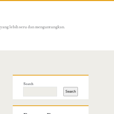
n yang lebih seru dan menguntungkan.
Primary
Search
Sidebar
Search