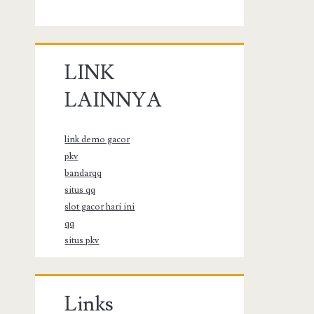
LINK
LAINNYA
link demo gacor
pkv
bandarqq
situs qq
slot gacor hari ini
qq
situs pkv
Links