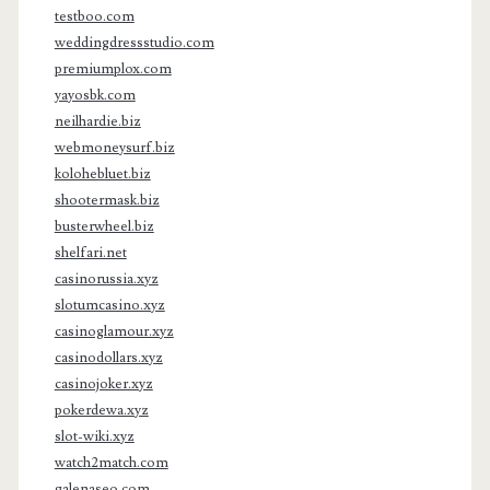
testboo.com
weddingdressstudio.com
premiumplox.com
yayosbk.com
neilhardie.biz
webmoneysurf.biz
kolohebluet.biz
shootermask.biz
busterwheel.biz
shelfari.net
casinorussia.xyz
slotumcasino.xyz
casinoglamour.xyz
casinodollars.xyz
casinojoker.xyz
pokerdewa.xyz
slot-wiki.xyz
watch2match.com
galenaseo.com