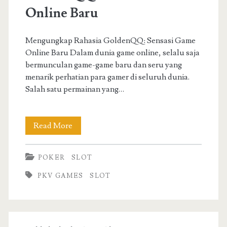
Online Baru
untuk
Permainan
Mengungkap Rahasia GoldenQQ: Sensasi Game
Mewah
Online Baru Dalam dunia game online, selalu saja
bermunculan game-game baru dan seru yang
menarik perhatian para gamer di seluruh dunia.
Salah satu permainan yang…
Mengungkap
Read More
Rahasia
POKER
SLOT
GoldenQQ:
PKV GAMES
SLOT
Sensasi
Game
Online