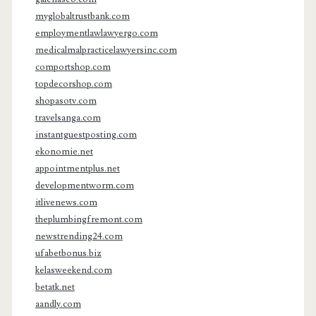
myglobaltrustbank.com
employmentlawlawyergo.com
medicalmalpracticelawyersinc.com
comportshop.com
topdecorshop.com
shopasotv.com
travelsanga.com
instantguestposting.com
ekonomie.net
appointmentplus.net
developmentworm.com
itlivenews.com
theplumbingfremont.com
newstrending24.com
ufabetbonus.biz
kelasweekend.com
betatk.net
aandly.com