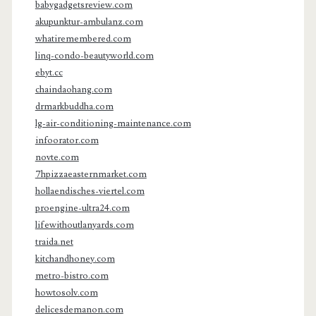
babygadgetsreview.com
akupunktur-ambulanz.com
whatiremembered.com
linq-condo-beautyworld.com
ebyt.cc
chaindaohang.com
drmarkbuddha.com
lg-air-conditioning-maintenance.com
infoorator.com
novte.com
7hpizzaeasternmarket.com
hollaendisches-viertel.com
proengine-ultra24.com
lifewithoutlanyards.com
traida.net
kitchandhoney.com
metro-bistro.com
howtosolv.com
delicesdemanon.com