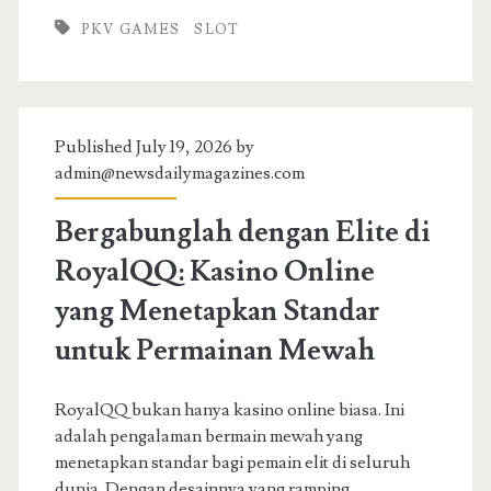
PKV GAMES
SLOT
Anda
dengan
JaguarQQ:
Published July 19, 2026 by
Platform
admin@newsdailymagazines.com
Game
Bergabunglah dengan Elite di
Online
RoyalQQ: Kasino Online
Utama
yang Menetapkan Standar
untuk Permainan Mewah
RoyalQQ bukan hanya kasino online biasa. Ini
adalah pengalaman bermain mewah yang
menetapkan standar bagi pemain elit di seluruh
dunia. Dengan desainnya yang ramping,