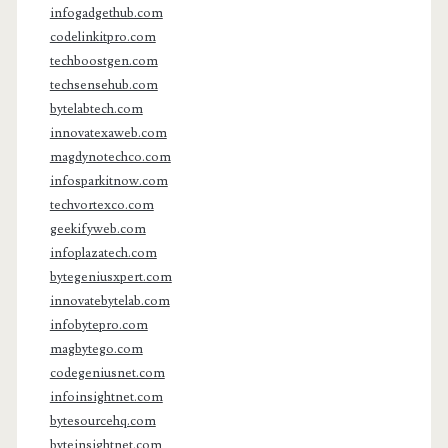
infogadgethub.com
codelinkitpro.com
techboostgen.com
techsensehub.com
bytelabtech.com
innovatexaweb.com
magdynotechco.com
infosparkitnow.com
techvortexco.com
geekifyweb.com
infoplazatech.com
bytegeniusxpert.com
innovatebytelab.com
infobytepro.com
magbytego.com
codegeniusnet.com
infoinsightnet.com
bytesourcehq.com
byteinsightnet.com