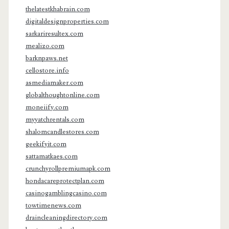
thelatestkhabrain.com
digitaldesignproperties.com
sarkariresultex.com
mealizo.com
barknpaws.net
cellostore.info
asmediamaker.com
globalthoughtonline.com
moneiify.com
myyatchrentals.com
shalomcandlestores.com
geekifyit.com
sattamatkaes.com
crunchyrollpremiumapk.com
hondacareprotectplan.com
casinogamblingcasino.com
towtimenews.com
draincleaningdirectory.com