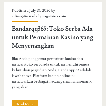
Memiliki
Published July 10, 2026 by
Semuanya
admin@newsdailymagazines.com
untuk
Bandarqq365: Toko Serba Ada
Penggemar
untuk Permainan Kasino yang
Kasino
Menyenangkan
Jika Anda penggemar permainan kasino dan
mencari toko serba ada untuk memenuhi semua
kebutuhan perjudian Anda, Bandarqq365 adalah
jawabannya. Platform kasino online ini
menawarkan berbagai macam permainan menarik
yang akan…
Bandarqq365:
Read More