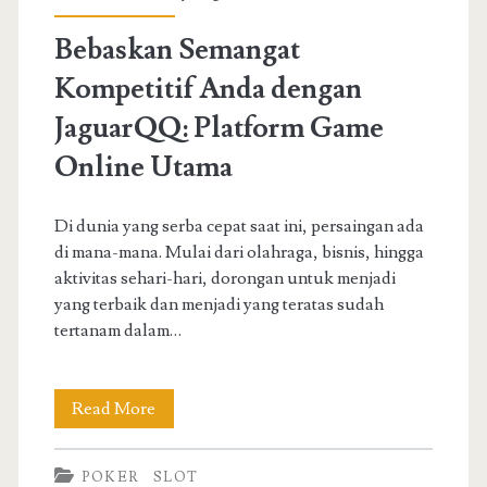
Bebaskan Semangat
Kompetitif Anda dengan
JaguarQQ: Platform Game
Online Utama
Di dunia yang serba cepat saat ini, persaingan ada
di mana-mana. Mulai dari olahraga, bisnis, hingga
aktivitas sehari-hari, dorongan untuk menjadi
yang terbaik dan menjadi yang teratas sudah
tertanam dalam…
Bebaskan
Read More
Semangat
POKER
SLOT
Kompetitif