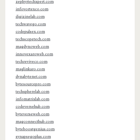
zephyrtechxpert.com
infovortexco.com
digizinelab.com
techwavego.com
codepulsex.com
techscopetech.com
magdynoweb.com
innovexaroweb.com
techreviveco.com
maglinkaro.com
dynabytenet.com
bytesourcepro.com
techspherelab.com
infomatrixlab.com
codeversehub.com
byteverseweb.com
magconnecthub.com
byteboostgenius.com
synapsegoplus.com