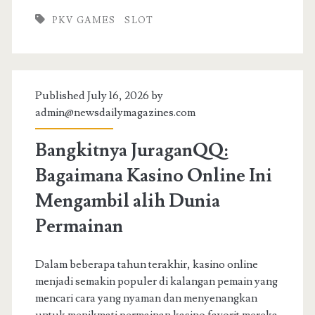
Depan
PKV GAMES
SLOT
Perjudian
Online
dengan
Published July 16, 2026 by
OneBetQQ
admin@newsdailymagazines.com
Bangkitnya JuraganQQ:
Bagaimana Kasino Online Ini
Mengambil alih Dunia
Permainan
Dalam beberapa tahun terakhir, kasino online
menjadi semakin populer di kalangan pemain yang
mencari cara yang nyaman dan menyenangkan