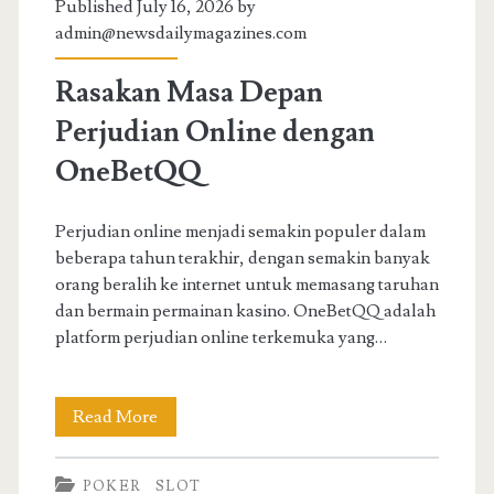
Published July 16, 2026 by
Baru
admin@newsdailymagazines.com
Rasakan Masa Depan
Perjudian Online dengan
OneBetQQ
Perjudian online menjadi semakin populer dalam
beberapa tahun terakhir, dengan semakin banyak
orang beralih ke internet untuk memasang taruhan
dan bermain permainan kasino. OneBetQQ adalah
platform perjudian online terkemuka yang…
Rasakan
Read More
Masa
POKER
SLOT