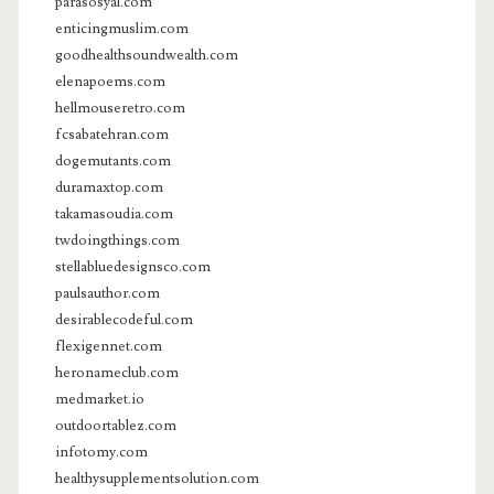
parasosyal.com
enticingmuslim.com
goodhealthsoundwealth.com
elenapoems.com
hellmouseretro.com
fcsabatehran.com
dogemutants.com
duramaxtop.com
takamasoudia.com
twdoingthings.com
stellabluedesignsco.com
paulsauthor.com
desirablecodeful.com
flexigennet.com
heronameclub.com
medmarket.io
outdoortablez.com
infotomy.com
healthysupplementsolution.com