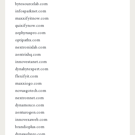
bytesourcelab.com
infosparknet.com
maxxifyitnow.com
quixifynow.com
zephyruspro.com
optipathx.com
nextronixlab.com
zentrixhq.com
innovestanet.com
dynabytexpert.com
flexifyit.com
maxxiogo.com
novusgotech.com
nextronnet.com
dynamoxco.com
zenturogen.com
innovexaweb.com
brandioplus.com
dynawebpro.com