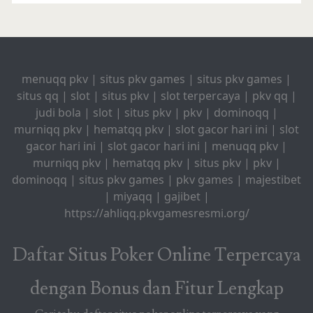
menuqq pkv
|
situs pkv games
|
situs pkv games
|
situs qq
|
slot
|
situs pkv
|
slot terpercaya
|
pkv qq
|
judi bola
|
slot
|
situs pkv
|
pkv
|
dominoqq
|
murniqq pkv
|
hematqq pkv
|
slot gacor hari ini
|
slot
gacor hari ini
|
slot gacor hari ini
|
menuqq pkv
|
murniqq pkv
|
hematqq pkv
|
situs pkv
|
pkv
|
dominoqq
|
situs pkv games
|
pkv games
|
majestibet
|
miyaqq
|
gajibet
|
https://ahliqq.pkvgamesresmi.org/
Daftar Situs Poker Online Terpercaya
dengan Bonus dan Fitur Lengkap