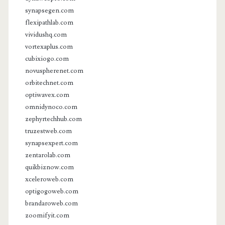
synapsegen.com
flexipathlab.com
vividushq.com
vortexaplus.com
cubixiogo.com
novuspherenet.com
orbitechnet.com
optiwavex.com
omnidynoco.com
zephyrtechhub.com
truzestweb.com
synapsexpert.com
zentarolab.com
quikbiznow.com
xceleroweb.com
optigogoweb.com
brandaroweb.com
zoomifyit.com