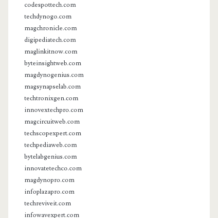
codespottech.com
techdynogo.com
magchronicle.com
digipediatech.com
maglinkitnow.com
byteinsightweb.com
magdynogenius.com
magsynapselab.com
techtronixgen.com
innovextechpro.com
magcircuitweb.com
techscopexpert.com
techpediaweb.com
bytelabgenius.com
innovatetechco.com
magdynopro.com
infoplazapro.com
techreviveit.com
infowavexpert.com