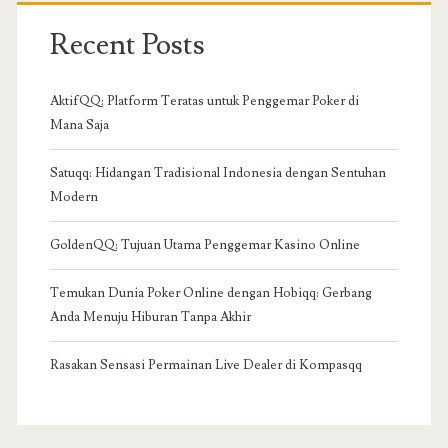
Recent Posts
AktifQQ: Platform Teratas untuk Penggemar Poker di
Mana Saja
Satuqq: Hidangan Tradisional Indonesia dengan Sentuhan
Modern
GoldenQQ: Tujuan Utama Penggemar Kasino Online
Temukan Dunia Poker Online dengan Hobiqq: Gerbang
Anda Menuju Hiburan Tanpa Akhir
Rasakan Sensasi Permainan Live Dealer di Kompasqq