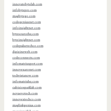
innovatebytelab.com
infobytepro.com
magbytego.com
codegeniusnet.com
infoinsightnet.com
bytesourcehq.com
byteinsightnet.com
codepulsetechco.com
digizineweb.com
codeconnectx.com
infomatrixxpert.com
innovexaronet.com
techvistanow.com
infomatrixhq.com
cubixiosparklab.com
novaevotech.com
innovextechco.com
maglinkgenius.com