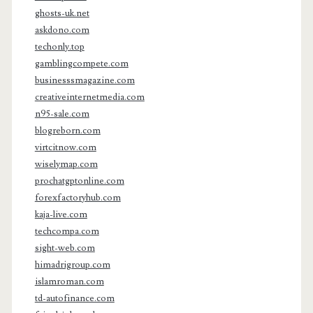
ghosts-uk.net
askdono.com
techonly.top
gamblingcompete.com
businesssmagazine.com
creativeinternetmedia.com
n95-sale.com
blogreborn.com
virtcitnow.com
wiselymap.com
prochatgptonline.com
forexfactoryhub.com
kaja-live.com
techcompa.com
sight-web.com
himadrigroup.com
islamroman.com
td-autofinance.com