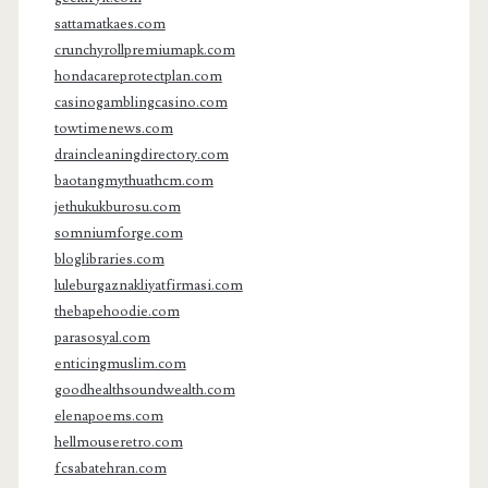
sattamatkaes.com
crunchyrollpremiumapk.com
hondacareprotectplan.com
casinogamblingcasino.com
towtimenews.com
draincleaningdirectory.com
baotangmythuathcm.com
jethukukburosu.com
somniumforge.com
bloglibraries.com
luleburgaznakliyatfirmasi.com
thebapehoodie.com
parasosyal.com
enticingmuslim.com
goodhealthsoundwealth.com
elenapoems.com
hellmouseretro.com
fcsabatehran.com