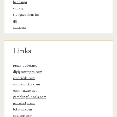
bandarqq
situs qq
slot gacor hari ini
qq
situs pkv
Links
prada-outlet.net
digigrowthpro.com
colttrickle.com
runnerpickfr.com
omnifuture.net
gamblingfunnels.com
pcos-help.com
btfutsal.com
codirop.com