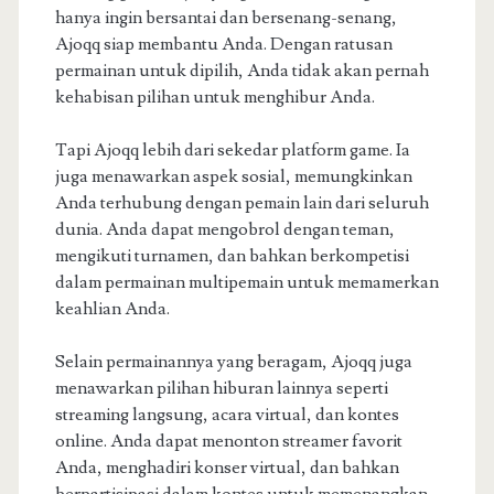
hanya ingin bersantai dan bersenang-senang,
Ajoqq siap membantu Anda. Dengan ratusan
permainan untuk dipilih, Anda tidak akan pernah
kehabisan pilihan untuk menghibur Anda.
Tapi Ajoqq lebih dari sekedar platform game. Ia
juga menawarkan aspek sosial, memungkinkan
Anda terhubung dengan pemain lain dari seluruh
dunia. Anda dapat mengobrol dengan teman,
mengikuti turnamen, dan bahkan berkompetisi
dalam permainan multipemain untuk memamerkan
keahlian Anda.
Selain permainannya yang beragam, Ajoqq juga
menawarkan pilihan hiburan lainnya seperti
streaming langsung, acara virtual, dan kontes
online. Anda dapat menonton streamer favorit
Anda, menghadiri konser virtual, dan bahkan