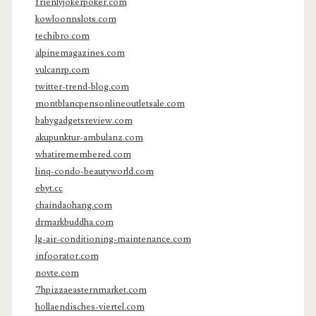
frienlyjokerpoker.com
kowloonnslots.com
techibro.com
alpinemagazines.com
vulcanrp.com
twitter-trend-blog.com
montblancpensonlineoutletsale.com
babygadgetsreview.com
akupunktur-ambulanz.com
whatiremembered.com
linq-condo-beautyworld.com
ebyt.cc
chaindaohang.com
drmarkbuddha.com
lg-air-conditioning-maintenance.com
infoorator.com
novte.com
7hpizzaeasternmarket.com
hollaendisches-viertel.com