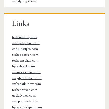
magdynogo.com
Links
techtronixhq.com
infogadgethub.com
codelinkitpro.com
techboostgen.com
techsensehub.com
bytelabtech.com
innovatexaweb.com
magdynotechco.com
infosparkitnow.com
techvortexco.com
geekifyweb.com
infoplazatech.com
bytegeniusxpert.com