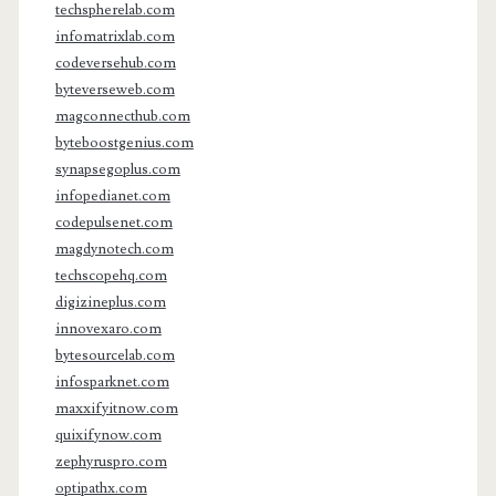
techspherelab.com
infomatrixlab.com
codeversehub.com
byteverseweb.com
magconnecthub.com
byteboostgenius.com
synapsegoplus.com
infopedianet.com
codepulsenet.com
magdynotech.com
techscopehq.com
digizineplus.com
innovexaro.com
bytesourcelab.com
infosparknet.com
maxxifyitnow.com
quixifynow.com
zephyruspro.com
optipathx.com