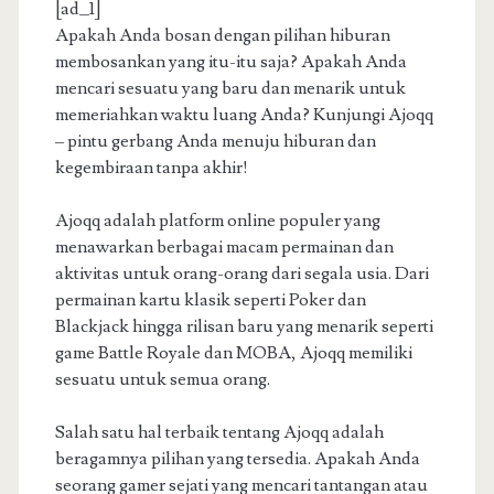
[ad_1]
Apakah Anda bosan dengan pilihan hiburan
membosankan yang itu-itu saja? Apakah Anda
mencari sesuatu yang baru dan menarik untuk
memeriahkan waktu luang Anda? Kunjungi Ajoqq
– pintu gerbang Anda menuju hiburan dan
kegembiraan tanpa akhir!
Ajoqq adalah platform online populer yang
menawarkan berbagai macam permainan dan
aktivitas untuk orang-orang dari segala usia. Dari
permainan kartu klasik seperti Poker dan
Blackjack hingga rilisan baru yang menarik seperti
game Battle Royale dan MOBA, Ajoqq memiliki
sesuatu untuk semua orang.
Salah satu hal terbaik tentang Ajoqq adalah
beragamnya pilihan yang tersedia. Apakah Anda
seorang gamer sejati yang mencari tantangan atau