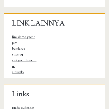
LINK LAINNYA
link demo gacor
pkv
bandarqq
situs qq
slot gacor hari ini
qq
situs pkv
Links
prada-outlet.net