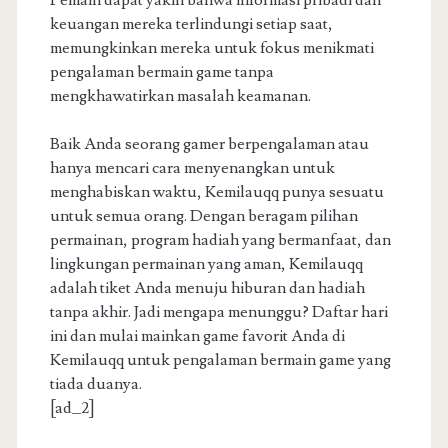
Pemain dapat yakin bahwa informasi pribadi dan
keuangan mereka terlindungi setiap saat,
memungkinkan mereka untuk fokus menikmati
pengalaman bermain game tanpa
mengkhawatirkan masalah keamanan.
Baik Anda seorang gamer berpengalaman atau
hanya mencari cara menyenangkan untuk
menghabiskan waktu, Kemilauqq punya sesuatu
untuk semua orang. Dengan beragam pilihan
permainan, program hadiah yang bermanfaat, dan
lingkungan permainan yang aman, Kemilauqq
adalah tiket Anda menuju hiburan dan hadiah
tanpa akhir. Jadi mengapa menunggu? Daftar hari
ini dan mulai mainkan game favorit Anda di
Kemilauqq untuk pengalaman bermain game yang
tiada duanya.
[ad_2]