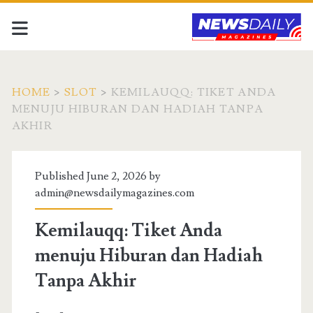
HOME
>
SLOT
>
KEMILAUQQ: TIKET ANDA
MENUJU HIBURAN DAN HADIAH TANPA
AKHIR
Published June 2, 2026 by
admin@newsdailymagazines.com
Kemilauqq: Tiket Anda
menuju Hiburan dan Hadiah
Tanpa Akhir