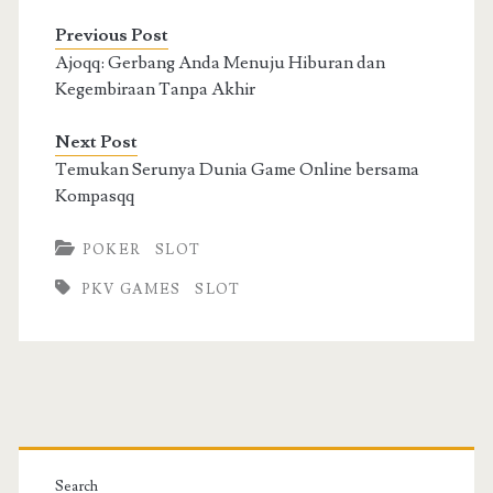
Previous Post
Ajoqq: Gerbang Anda Menuju Hiburan dan
Kegembiraan Tanpa Akhir
Next Post
Temukan Serunya Dunia Game Online bersama
Kompasqq
POKER
SLOT
PKV GAMES
SLOT
Primary
Search