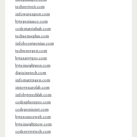
techreviveit.com
infowavexpert.com
bytegeniusco.com
codematrixhub.com
techsenseplus.com
infoboostgenius.com
techwavegen.com
bytesavvypro.com
byteinsightgen.com
digizinetech.com
infomatrixgen.com
innovexarolab.com
infobytetechlab.com
codespherepro.com
codegenixnet.com
bytesourceweb.com
byteinsightnow.com
coderevivetech.com