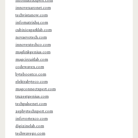
infomatrixxpert.com
innovexaronet.com
techvistanow.com
infomatrixhq.com
cubixiosparklab.com
novaevotech.com
innovextechco.com
maglinkgenius.com
magcircuitlab.com
codewavex.com
byteboostco.com
elektrabyteco.com
magconnectxpert.com
truzestgenius.com
techpulsenet.com
zephyrtechxpert.com
infovortexco.com
digizinelab.com
techwavego.com