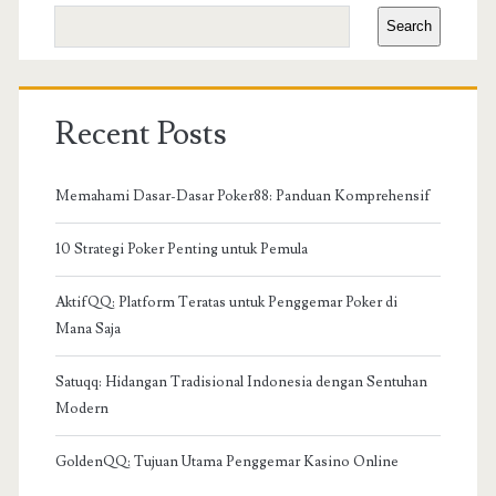
Sidebar
Search
Recent Posts
Memahami Dasar-Dasar Poker88: Panduan Komprehensif
10 Strategi Poker Penting untuk Pemula
AktifQQ: Platform Teratas untuk Penggemar Poker di
Mana Saja
Satuqq: Hidangan Tradisional Indonesia dengan Sentuhan
Modern
GoldenQQ: Tujuan Utama Penggemar Kasino Online