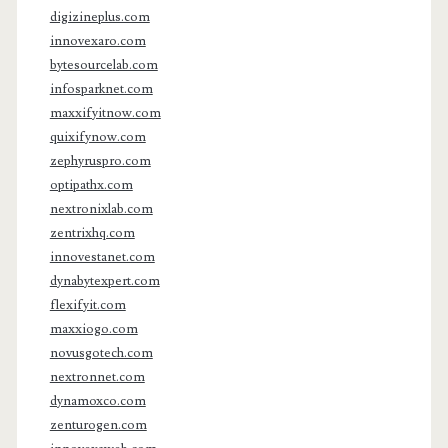
digizineplus.com
innovexaro.com
bytesourcelab.com
infosparknet.com
maxxifyitnow.com
quixifynow.com
zephyruspro.com
optipathx.com
nextronixlab.com
zentrixhq.com
innovestanet.com
dynabytexpert.com
flexifyit.com
maxxiogo.com
novusgotech.com
nextronnet.com
dynamoxco.com
zenturogen.com