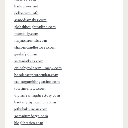
barknpaws.net
cellostore.info
asmediamaker.com
globalthoughtonline.com
moneiify.com
myyatchrentals.com
shalomcandlestores.com
geekifyit.com
sattamatkaes.com
crunchyrollpremiumapk.com
hondacareprotectplan.com
casinogamblingcasino.com
towtimenews.com
draincleaningdirectory.com
baotangmythuathcm.com
jethukukburosu.com
somniumforge.com
bloglibraries.com