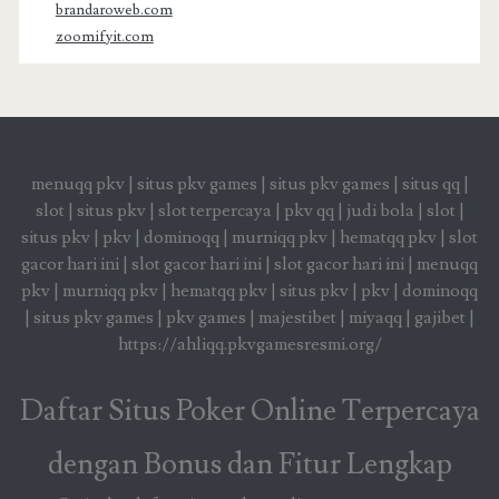
brandaroweb.com
zoomifyit.com
menuqq pkv
|
situs pkv games
|
situs pkv games
|
situs qq
|
slot
|
situs pkv
|
slot terpercaya
|
pkv qq
|
judi bola
|
slot
|
situs pkv
|
pkv
|
dominoqq
|
murniqq pkv
|
hematqq pkv
|
slot
gacor hari ini
|
slot gacor hari ini
|
slot gacor hari ini
|
menuqq
pkv
|
murniqq pkv
|
hematqq pkv
|
situs pkv
|
pkv
|
dominoqq
|
situs pkv games
|
pkv games
|
majestibet
|
miyaqq
|
gajibet
|
https://ahliqq.pkvgamesresmi.org/
Daftar Situs Poker Online Terpercaya
dengan Bonus dan Fitur Lengkap