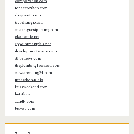
comportshop.com
topdecorshop.com
shopasotv.com
travelsanga.com
instantguestposting.com
ekonomie.net
appointmentplus.net
developmentworm.com
itlivenews.com
theplumbingfremont.com
newstrending24.com
ufabetbonus.biz
kelasweekend.com
betatk.net
aandly.com
bswoo.com