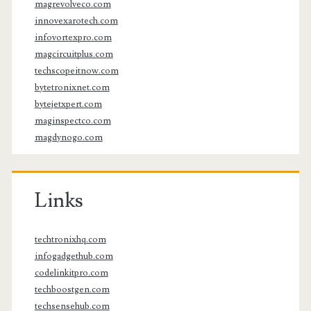
magrevolveco.com
innovexarotech.com
infovortexpro.com
magcircuitplus.com
techscopeitnow.com
bytetronixnet.com
bytejetxpert.com
maginspectco.com
magdynogo.com
Links
techtronixhq.com
infogadgethub.com
codelinkitpro.com
techboostgen.com
techsensehub.com