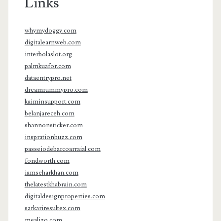
Links
whymydoggy.com
digitalearnweb.com
interbolaslot.org
palmkuafor.com
dataentrypro.net
dreamrummypro.com
kaiminsupport.com
belanjareceh.com
shannonsticker.com
insprationbuzz.com
passeiodebarcoarraial.com
fondworth.com
iamseharkhan.com
thelatestkhabrain.com
digitaldesignproperties.com
sarkariresultex.com
mealizo.com