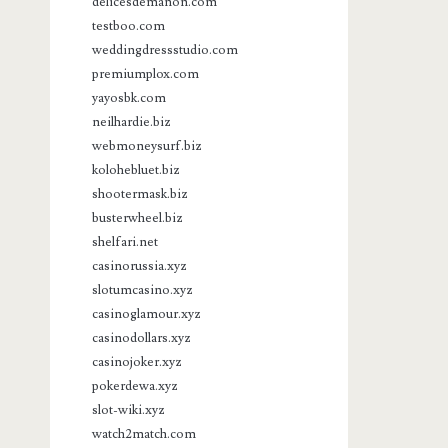
delicesdemanon.com
testboo.com
weddingdressstudio.com
premiumplox.com
yayosbk.com
neilhardie.biz
webmoneysurf.biz
kolohebluet.biz
shootermask.biz
busterwheel.biz
shelfari.net
casinorussia.xyz
slotumcasino.xyz
casinoglamour.xyz
casinodollars.xyz
casinojoker.xyz
pokerdewa.xyz
slot-wiki.xyz
watch2match.com