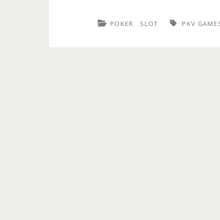
POKER
SLOT
PKV GAME