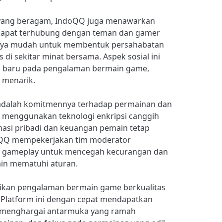
 yang beragam, IndoQQ juga menawarkan
 dapat terhubung dengan teman dan gamer
tnya mudah untuk membentuk persahabatan
i sekitar minat bersama. Aspek sosial ini
 baru pada pengalaman bermain game,
 menarik.
adalah komitmennya terhadap permainan dan
i menggunakan teknologi enkripsi canggih
asi pribadi dan keuangan pemain tetap
doQQ mempekerjakan tim moderator
 gameplay untuk mencegah kecurangan dan
n mematuhi aturan.
kan pengalaman bermain game berkualitas
n. Platform ini dengan cepat mendapatkan
g menghargai antarmuka yang ramah