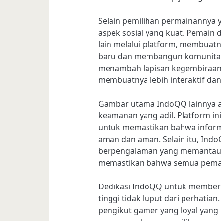
Selain pemilihan permainannya
aspek sosial yang kuat. Pemain
lain melalui platform, membua
baru dan membangun komunitas d
menambah lapisan kegembiraan
membuatnya lebih interaktif dan
Gambar utama IndoQQ lainnya 
keamanan yang adil. Platform in
untuk memastikan bahwa inform
aman dan aman. Selain itu, In
berpengalaman yang memantau
memastikan bahwa semua pemai
Dedikasi IndoQQ untuk memberi
tinggi tidak luput dari perhatia
pengikut gamer yang loyal yan