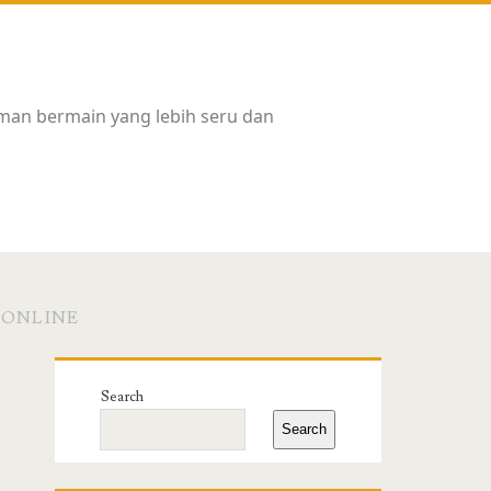
aman bermain yang lebih seru dan
 ONLINE
Primary
Search
Sidebar
Search