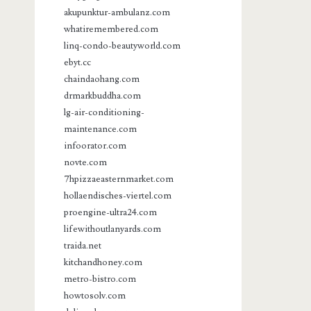
akupunktur-ambulanz.com
whatiremembered.com
linq-condo-beautyworld.com
ebyt.cc
chaindaohang.com
drmarkbuddha.com
lg-air-conditioning-
maintenance.com
infoorator.com
novte.com
7hpizzaeasternmarket.com
hollaendisches-viertel.com
proengine-ultra24.com
lifewithoutlanyards.com
traida.net
kitchandhoney.com
metro-bistro.com
howtosolv.com