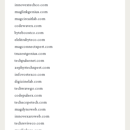
innovextechco.com
maglinkgenius.com
magcircuitlab.com
codewavex.com
byteboostco.com
elektrabyteco.com
magconnectxpert.com
truzestgenius.com
techpulsenet.com
zephyrtechxpert.com
infovortexco.com
digizinelab.com
techwavego.com
codepulsex.com
techscopetech.com
magdynoweb.com
innovexaroweb.com
techreviveco.com