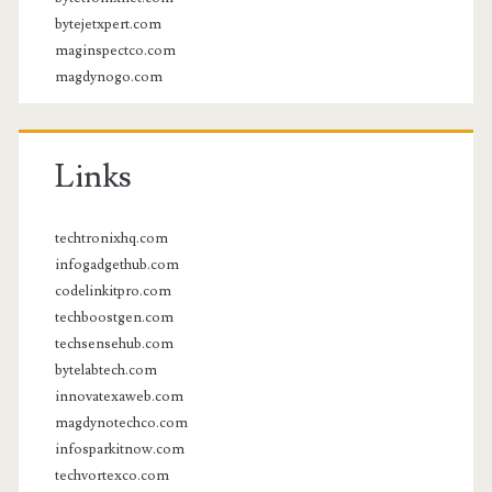
bytejetxpert.com
maginspectco.com
magdynogo.com
Links
techtronixhq.com
infogadgethub.com
codelinkitpro.com
techboostgen.com
techsensehub.com
bytelabtech.com
innovatexaweb.com
magdynotechco.com
infosparkitnow.com
techvortexco.com