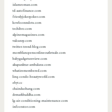
islamroman.com
td-autofinance.com
frienlyjokerpoker.com
kowloonnslots.com
techibro.com
alpinemagazines.com
vulcanrp.com
twitter-trend-blog.com
montblancpensonlineoutletsale.com
babygadgetsreview.com
akupunktur-ambulanz.com
whatiremembered.com
linq-condo-beautyworld.com
ebyt.cc
chaindaohang.com
drmarkbuddha.com
lg-air-conditioning-maintenance.com
infoorator.com