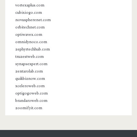
vortexaplus.com
cubixiogo.com
novuspherenet.com
orbitechnet.com
optiwavex.com
omnidynoco.com
zephyrtechhub.com
truzestweb.com
synapsexpert.com
zentarolab.com
quikbiznow.com
xceleroweb.com
optigogoweb.com
brandaroweb.com
zoomifyit.com