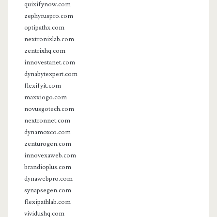
quixifynow.com
zephyruspro.com
optipathx.com
nextronixlab.com
zentrixhq.com
innovestanet.com
dynabytexpert.com
flexifyit.com
maxxiogo.com
novusgotech.com
nextronnet.com
dynamoxco.com
zenturogen.com
innovexaweb.com
brandioplus.com
dynawebpro.com
synapsegen.com
flexipathlab.com
vividushq.com