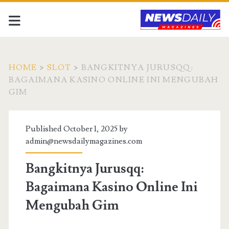
HOME
>
SLOT
>
BANGKITNYA JURUSQQ:
BAGAIMANA KASINO ONLINE INI MENGUBAH
GIM
Published October 1, 2025 by
admin@newsdailymagazines.com
Bangkitnya Jurusqq:
Bagaimana Kasino Online Ini
Mengubah Gim