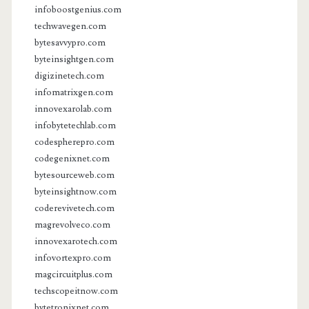
infoboostgenius.com
techwavegen.com
bytesavvypro.com
byteinsightgen.com
digizinetech.com
infomatrixgen.com
innovexarolab.com
infobytetechlab.com
codespherepro.com
codegenixnet.com
bytesourceweb.com
byteinsightnow.com
coderevivetech.com
magrevolveco.com
innovexarotech.com
infovortexpro.com
magcircuitplus.com
techscopeitnow.com
bytetronixnet.com