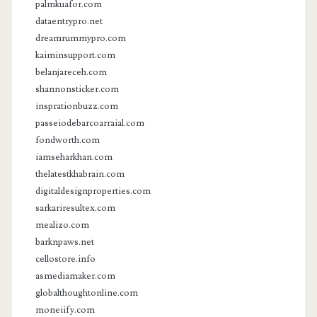
palmkuafor.com
dataentrypro.net
dreamrummypro.com
kaiminsupport.com
belanjareceh.com
shannonsticker.com
insprationbuzz.com
passeiodebarcoarraial.com
fondworth.com
iamseharkhan.com
thelatestkhabrain.com
digitaldesignproperties.com
sarkariresultex.com
mealizo.com
barknpaws.net
cellostore.info
asmediamaker.com
globalthoughtonline.com
moneiify.com