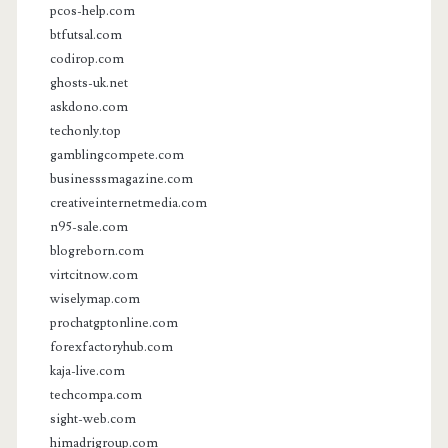
pcos-help.com
btfutsal.com
codirop.com
ghosts-uk.net
askdono.com
techonly.top
gamblingcompete.com
businesssmagazine.com
creativeinternetmedia.com
n95-sale.com
blogreborn.com
virtcitnow.com
wiselymap.com
prochatgptonline.com
forexfactoryhub.com
kaja-live.com
techcompa.com
sight-web.com
himadrigroup.com