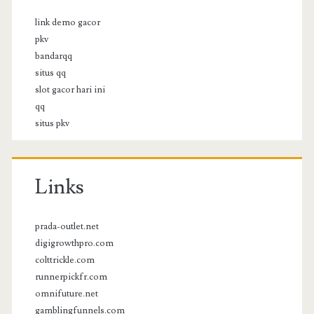
link demo gacor
pkv
bandarqq
situs qq
slot gacor hari ini
qq
situs pkv
Links
prada-outlet.net
digigrowthpro.com
colttrickle.com
runnerpickfr.com
omnifuture.net
gamblingfunnels.com