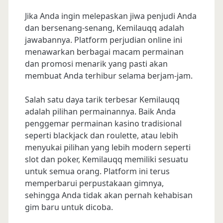
Jika Anda ingin melepaskan jiwa penjudi Anda
dan bersenang-senang, Kemilauqq adalah
jawabannya. Platform perjudian online ini
menawarkan berbagai macam permainan
dan promosi menarik yang pasti akan
membuat Anda terhibur selama berjam-jam.
Salah satu daya tarik terbesar Kemilauqq
adalah pilihan permainannya. Baik Anda
penggemar permainan kasino tradisional
seperti blackjack dan roulette, atau lebih
menyukai pilihan yang lebih modern seperti
slot dan poker, Kemilauqq memiliki sesuatu
untuk semua orang. Platform ini terus
memperbarui perpustakaan gimnya,
sehingga Anda tidak akan pernah kehabisan
gim baru untuk dicoba.