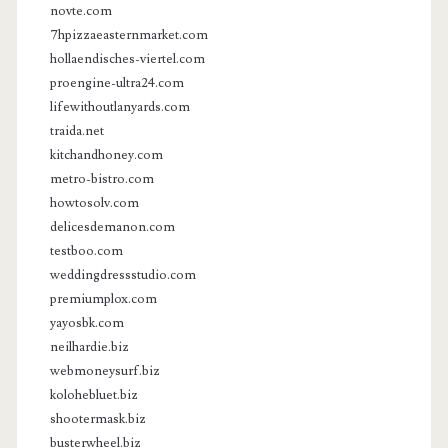
novte.com
7hpizzaeasternmarket.com
hollaendisches-viertel.com
proengine-ultra24.com
lifewithoutlanyards.com
traida.net
kitchandhoney.com
metro-bistro.com
howtosolv.com
delicesdemanon.com
testboo.com
weddingdressstudio.com
premiumplox.com
yayosbk.com
neilhardie.biz
webmoneysurf.biz
kolohebluet.biz
shootermask.biz
busterwheel.biz