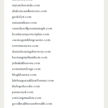
myyatchrentals.com
shalomcandlestores.com
geekifyit.com
sattamatkaes.com
crunchyrollpremiumapk.com
hondacareprotectplan.com
casinogamblingcasino.com
towtimenews.com
draincleaningdirectory.com
baotangmythuathcm.com
jethukukburosu.com
somniumforge.com
bloglibraries.com
luleburgaznakliyatfirmasi.com
thebapehoodie.com
parasosyal.com
enticingmuslim.com
goodhealthsoundwealth.com