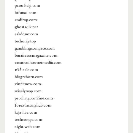
pcos-help.com
btfutsal.com
codirop.com
ghosts-uk.net
askdono.com
techonly.top
gamblingcompete.com
businesssmagazine.com
creativeinternetmedia.com
n95-sale.com
blogreborn.com
virtcitnow.com
wiselymap.com
prochatgptonline.com
forexfactoryhub.com
kaja-live.com
techcompa.com
sight-web.com