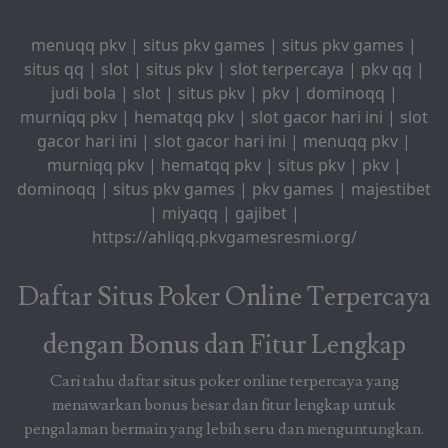
menuqq pkv
|
situs pkv games
|
situs pkv games
|
situs qq
|
slot
|
situs pkv
|
slot terpercaya
|
pkv qq
|
judi bola
|
slot
|
situs pkv
|
pkv
|
dominoqq
|
murniqq pkv
|
hematqq pkv
|
slot gacor hari ini
|
slot
gacor hari ini
|
slot gacor hari ini
|
menuqq pkv
|
murniqq pkv
|
hematqq pkv
|
situs pkv
|
pkv
|
dominoqq
|
situs pkv games
|
pkv games
|
majestibet
|
miyaqq
|
gajibet
|
https://ahliqq.pkvgamesresmi.org/
Daftar Situs Poker Online Terpercaya
dengan Bonus dan Fitur Lengkap
Cari tahu daftar situs poker online terpercaya yang
menawarkan bonus besar dan fitur lengkap untuk
pengalaman bermain yang lebih seru dan menguntungkan.