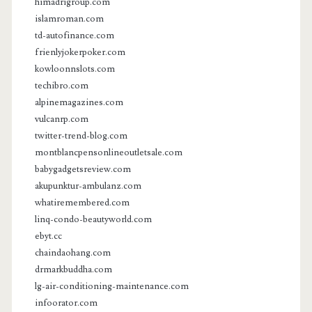
himadrigroup.com
islamroman.com
td-autofinance.com
frienlyjokerpoker.com
kowloonnslots.com
techibro.com
alpinemagazines.com
vulcanrp.com
twitter-trend-blog.com
montblancpensonlineoutletsale.com
babygadgetsreview.com
akupunktur-ambulanz.com
whatiremembered.com
linq-condo-beautyworld.com
ebyt.cc
chaindaohang.com
drmarkbuddha.com
lg-air-conditioning-maintenance.com
infoorator.com