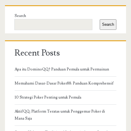
Primary
Sidebar
Search
Search
Recent Posts
Apa itu DominoQQ? Panduan Pemula untuk Permainan
Memahami Dasar-Dasar Poker88: Panduan Komprehensif
10 Strategi Poker Penting untuk Pemula
AktifQQ: Platform Teratas untuk Penggemar Poker di
Mana Saja