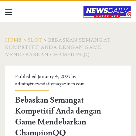
HOME
>
SLOT
>
BEBASKAN SEMANGAT
KOMPETITIF ANDA DENGAN GAME
MENDEBARKAN CHAMPIONQQ
Published January 4, 2025 by
admin@newsdailymagazines.com
Bebaskan Semangat
Kompetitif Anda dengan
Game Mendebarkan
ChampionQQ