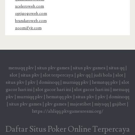
xceleroweb.com
optigogoweb.com
brandaroweb.com
zoomifyit.com
menuqq pkv
|
situs pkv games
|
situs pkv games
|
situs qq
|
slot
|
situs pkv
|
slot terpercaya
|
pkv qq
|
judi bola
|
slot
|
situs pkv
|
pkv
|
dominoqq
|
murniqq pkv
|
hematqq pkv
|
slot
gacor hari ini
|
slot gacor hari ini
|
slot gacor hari ini
|
menuqq
pkv
|
murniqq pkv
|
hematqq pkv
|
situs pkv
|
pkv
|
dominoqq
|
situs pkv games
|
pkv games
|
majestibet
|
miyaqq
|
gajibet
|
https://ahliqq.pkvgamesresmi.org/
Daftar Situs Poker Online Terpercaya