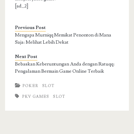
[ad_2]
Previous Post
Mengapa Murniqq Memikat Penonton di Mana
Saja: Melihat Lebih Dekat
Next Post
Bebaskan Keberuntungan Anda dengan Ratuqq:
Pengalaman Bermain Game Online Terbaik
POKER
SLOT
PKV GAMES
SLOT