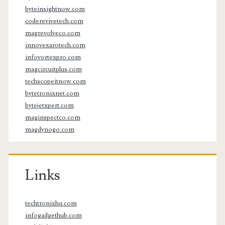
byteinsightnow.com
coderevivetech.com
magrevolveco.com
innovexarotech.com
infovortexpro.com
magcircuitplus.com
techscopeitnow.com
bytetronixnet.com
bytejetxpert.com
maginspectco.com
magdynogo.com
Links
techtronixhq.com
infogadgethub.com