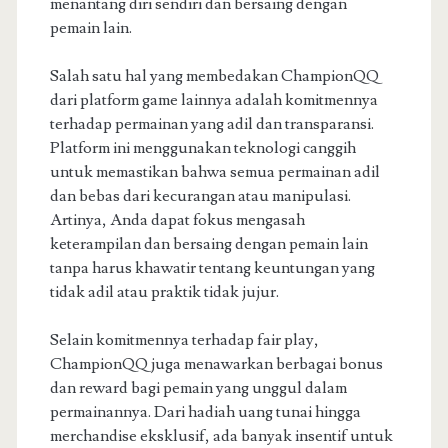
menantang diri sendiri dan bersaing dengan
pemain lain.
Salah satu hal yang membedakan ChampionQQ
dari platform game lainnya adalah komitmennya
terhadap permainan yang adil dan transparansi.
Platform ini menggunakan teknologi canggih
untuk memastikan bahwa semua permainan adil
dan bebas dari kecurangan atau manipulasi.
Artinya, Anda dapat fokus mengasah
keterampilan dan bersaing dengan pemain lain
tanpa harus khawatir tentang keuntungan yang
tidak adil atau praktik tidak jujur.
Selain komitmennya terhadap fair play,
ChampionQQ juga menawarkan berbagai bonus
dan reward bagi pemain yang unggul dalam
permainannya. Dari hadiah uang tunai hingga
merchandise eksklusif, ada banyak insentif untuk