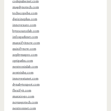
codepulsenet.com
magdynotech.com
techscopehq.com
digizineplus.com
innovexaro.com
bytesourcelab.com
infosparknet.com
maxxifyitnow.com
quixifynow.com
zephyruspro.com
optipathx.com
nextronixlab.com
zentrixhq.com
innovestanet.com
dynabytexpert.com
flexifyit.com
maxxiogo.com
novusgotech.com
nextronnet.com