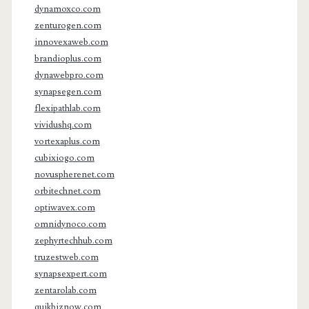
dynamoxco.com
zenturogen.com
innovexaweb.com
brandioplus.com
dynawebpro.com
synapsegen.com
flexipathlab.com
vividushq.com
vortexaplus.com
cubixiogo.com
novuspherenet.com
orbitechnet.com
optiwavex.com
omnidynoco.com
zephyrtechhub.com
truzestweb.com
synapsexpert.com
zentarolab.com
quikbiznow.com