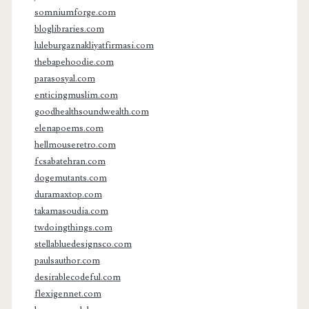
somniumforge.com
bloglibraries.com
luleburgaznakliyatfirmasi.com
thebapehoodie.com
parasosyal.com
enticingmuslim.com
goodhealthsoundwealth.com
elenapoems.com
hellmouseretro.com
fcsabatehran.com
dogemutants.com
duramaxtop.com
takamasoudia.com
twdoingthings.com
stellabluedesignsco.com
paulsauthor.com
desirablecodeful.com
flexigennet.com