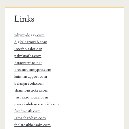
Links
whymydoggy.com
digitalearnweb.com
interbolaslot.org
palmkuafor.com
dataentrypro.net
dreamrummypro.com
kaiminsupport.com
belanjareceh.com
shannonsticker.com
insprationbuzz.com
passeiodebarcoarraial.com
fondworth.com
iamseharkhan.com
thelatestkhabrain.com