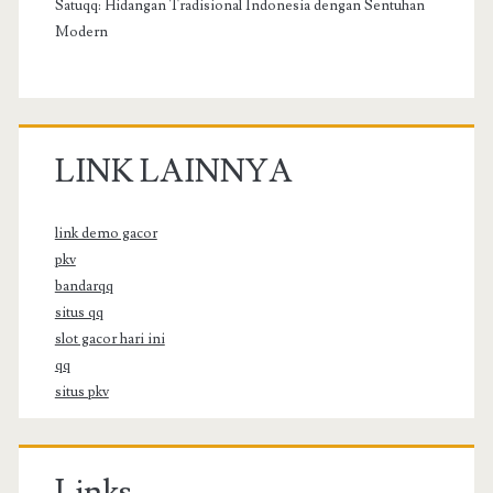
Satuqq: Hidangan Tradisional Indonesia dengan Sentuhan
Modern
LINK LAINNYA
link demo gacor
pkv
bandarqq
situs qq
slot gacor hari ini
qq
situs pkv
Links