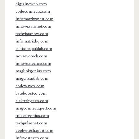
digizineweb.com
codeconnectx.com
infomatrixxpert.com
innovexaronet.com
techvistanow.com
infomatrixhq.com
cubixiosparklab.com
novaevotech.com
innovextechco.com
maglinkgenius.com
magcircuitlab.com
codewavex.com
byteboostco.com
elektrabyteco.com
magconnectxpert.com
truzestgenius.com
techpulsenet.com
zephyrtechxpert.com
infovortexco.com