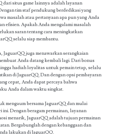
ari situs game lainnya adalah layanan
 Dengan tim staf pendukung berdedikasi yang
ahwa masalah atau pertanyaan apa pun yang Anda
 dan efisien. Apakah Anda mengalami masalah
lukan saran tentang cara meningkatkan
guarQQ selalu siap membantu.
ya, JaguarQQ juga menawarkan serangkaian
embuat Anda datang kembali lagi. Dari bonus
ngga hadiah loyalitas untuk pemain tetap, selalu
antikan di JaguarQQ. Dan dengan opsi pembayaran
ang cepat, Anda dapat percaya bahwa
ku Anda dalam waktu singkat.
untuk mengaum bersama JaguarQQ dan mulai
i ini. Dengan beragam permainan, layanan
mosi menarik, JaguarQQ adalah tujuan permainan
gkatan. Bergabunglah dengan kebanggaan dan
nda lakukan di JaguarQQ.