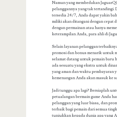
Namun yang membedakan JaguarQQ d
pelanggannya yang tak tertandingi.
tersedia 24/7, Anda dapat yakin b
miliki akan ditangani dengan cepat
dengan permainan atau hanya memer
keterampilan Anda, para ahli di Ja
Selain layanan pelanggan terbaikn
promosi dan bonus menarik untuk m
selamat datang untuk pemain baru hi
ada sesuatu yang ekstra untuk din
yang aman dan waktu pembayaran y
kemenangan Anda akan masuk ke sa
Jadi tunggu apa lagi? Bersiaplah 
petualangan bermain game Anda har
pelanggan yang luar biasa, dan pro
terbaik bagi pemain dari semua tin
tunjukkan kepada dunia apa yang A