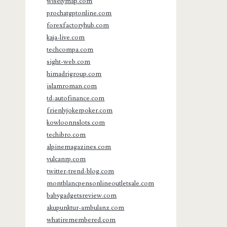
wiselymap.com
prochatgptonline.com
forexfactoryhub.com
kaja-live.com
techcompa.com
sight-web.com
himadrigroup.com
islamroman.com
td-autofinance.com
frienlyjokerpoker.com
kowloonnslots.com
techibro.com
alpinemagazines.com
vulcanrp.com
twitter-trend-blog.com
montblancpensonlineoutletsale.com
babygadgetsreview.com
akupunktur-ambulanz.com
whatiremembered.com