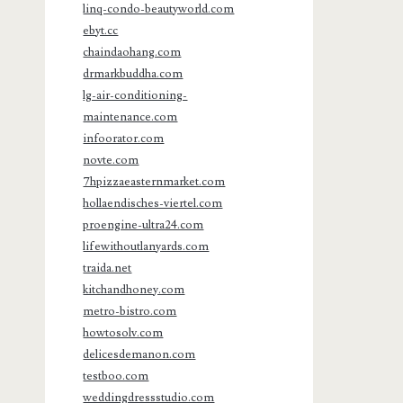
linq-condo-beautyworld.com
ebyt.cc
chaindaohang.com
drmarkbuddha.com
lg-air-conditioning-
maintenance.com
infoorator.com
novte.com
7hpizzaeasternmarket.com
hollaendisches-viertel.com
proengine-ultra24.com
lifewithoutlanyards.com
traida.net
kitchandhoney.com
metro-bistro.com
howtosolv.com
delicesdemanon.com
testboo.com
weddingdressstudio.com