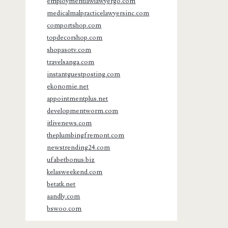
employmentlawlawyergo.com
medicalmalpracticelawyersinc.com
comportshop.com
topdecorshop.com
shopasotv.com
travelsanga.com
instantguestposting.com
ekonomie.net
appointmentplus.net
developmentworm.com
itlivenews.com
theplumbingfremont.com
newstrending24.com
ufabetbonus.biz
kelasweekend.com
betatk.net
aandly.com
bswoo.com