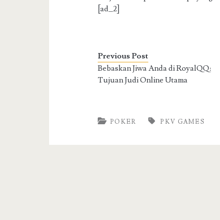
[ad_2]
Previous Post
Bebaskan Jiwa Anda di RoyalQQ:
Tujuan Judi Online Utama
POKER
PKV GAMES