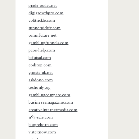
prada-outlet.net
digigrowthpro.com
colttrickle.com
runnerpickfr.com
omnifuture.net
gamblingfunnels.com
pcos-help.com
btfutsal.com
codirop.com
ghosts-uk.net
askdono.com
techonly.top
gamblingcompete.com
businesssmagazine.com
creativeinternetmedia.com
n95-sale.com
blogreborn.com
virtcitnow.com