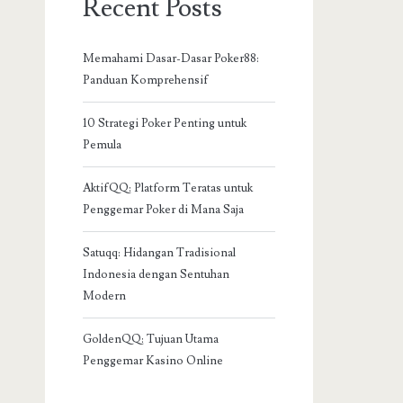
Recent Posts
Memahami Dasar-Dasar Poker88:
Panduan Komprehensif
10 Strategi Poker Penting untuk
Pemula
AktifQQ: Platform Teratas untuk
Penggemar Poker di Mana Saja
Satuqq: Hidangan Tradisional
Indonesia dengan Sentuhan
Modern
GoldenQQ: Tujuan Utama
Penggemar Kasino Online