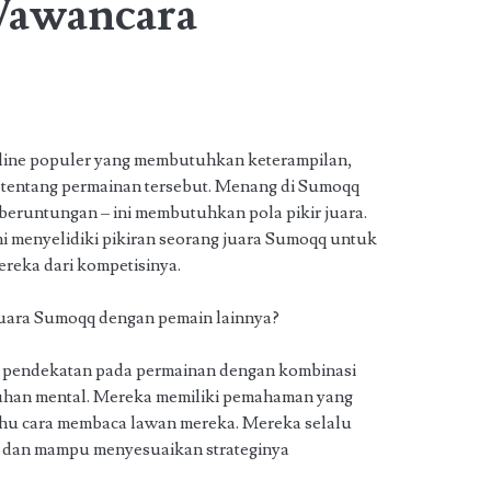
awancara
line populer yang membutuhkan keterampilan,
 tentang permainan tersebut. Menang di Sumoqq
eruntungan – ini membutuhkan pola pikir juara.
i menyelidiki pikiran seorang juara Sumoqq untuk
eka dari kompetisinya.
uara Sumoqq dengan pemain lainnya?
n pendekatan pada permainan dengan kombinasi
guhan mental. Mereka memiliki pemahaman yang
hu cara membaca lawan mereka. Mereka selalu
n dan mampu menyesuaikan strateginya