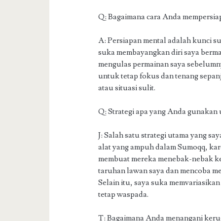
Q: Bagaimana cara Anda mempersiap
A: Persiapan mental adalah kunci 
suka membayangkan diri saya berma
mengulas permainan saya sebelumnya
untuk tetap fokus dan tenang sepan
atau situasi sulit.
Q: Strategi apa yang Anda gunaka
J: Salah satu strategi utama yang 
alat yang ampuh dalam Sumoqq, ka
membuat mereka menebak-nebak kep
taruhan lawan saya dan mencoba me
Selain itu, saya suka memvariasika
tetap waspada.
T: Bagaimana Anda menangani ker