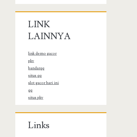
LINK
LAINNYA
link demo gacor
pkv
bandarqq
situs qq
slot gacor hari ini
qq
situs pkv
Links