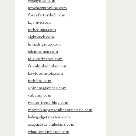
wiselymap.com
prochatgptonline.com
forexfactoryhub.com
kaja-live.com
techcompa.com
sight-web.com
himadrigroup.com
islamroman.com
td-autofinance.com
frienlyjokerpoker.com
kowloonnslots.com
techibro.com
alpinemagazines.com
vulcanrp.com
twitter-trend-blog.com
montblancpensonlineoutletsale.com
babygadgetsreview.com
akupunktur-ambulanz.com
whatiremembered.com