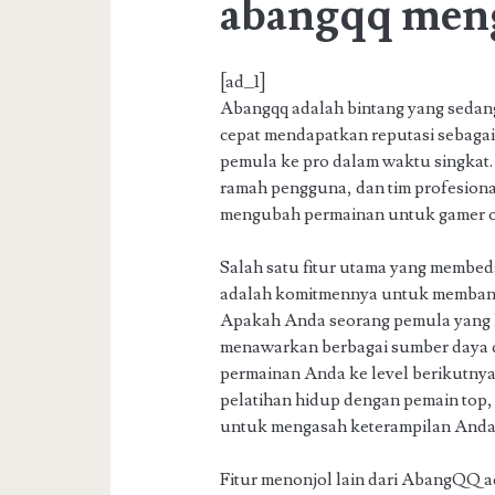
abangqq men
[ad_1]
Abangqq adalah bintang yang sedang
cepat mendapatkan reputasi sebaga
pemula ke pro dalam waktu singkat
ramah pengguna, dan tim profesiona
mengubah permainan untuk gamer o
Salah satu fitur utama yang membe
adalah komitmennya untuk membant
Apakah Anda seorang pemula yang
menawarkan berbagai sumber daya
permainan Anda ke level berikutnya.
pelatihan hidup dengan pemain to
untuk mengasah keterampilan Anda d
Fitur menonjol lain dari AbangQQ