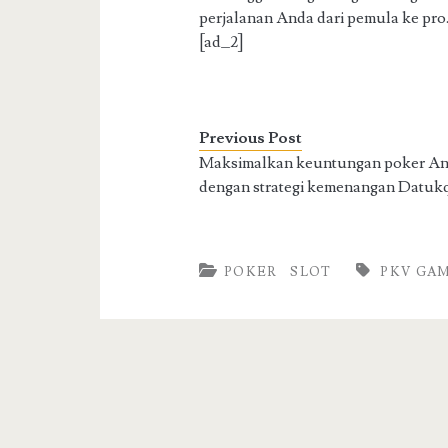
perjalanan Anda dari pemula ke pro
[ad_2]
Previous Post
Maksimalkan keuntungan poker A
dengan strategi kemenangan Datuk
POKER
SLOT
PKV GA