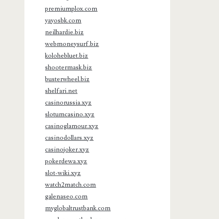
premiumplox.com
yayosbk.com
neilhardie.biz
webmoneysurf.biz
kolohebluet.biz
shootermask.biz
busterwheel.biz
shelfari.net
casinorussia.xyz
slotumcasino.xyz
casinoglamour.xyz
casinodollars.xyz
casinojoker.xyz
pokerdewa.xyz
slot-wiki.xyz
watch2match.com
galenaseo.com
myglobaltrustbank.com