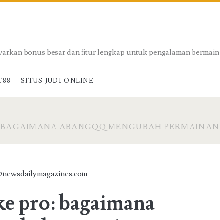
nawarkan bonus besar dan fitur lengkap untuk pengalaman bermai
T88
SITUS JUDI ONLINE
O: BAGAIMANA ABANGQQ MENGUBAH PERMAINAN
newsdailymagazines.com
ke pro: bagaimana