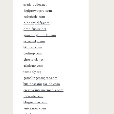
prada-outlet.net
digigrowthpro.com
colttrickle.com
runnerpickfr.com
omnifuture.net
gamblingfunnels.com
pcos-help.com
btfutsal.com
codirop.com
ghosts-uk.net
askdono.com
techonly.top
gamblingcompete.com
businesssmagazine.com
creativeinternetmedia.com
n95-sale.com
blogreborn.com
virtcitnow.com