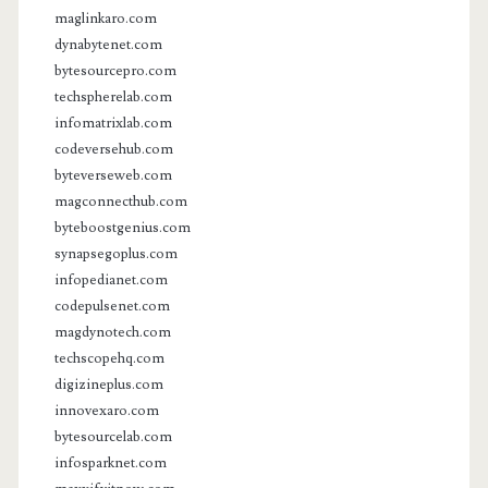
maglinkaro.com
dynabytenet.com
bytesourcepro.com
techspherelab.com
infomatrixlab.com
codeversehub.com
byteverseweb.com
magconnecthub.com
byteboostgenius.com
synapsegoplus.com
infopedianet.com
codepulsenet.com
magdynotech.com
techscopehq.com
digizineplus.com
innovexaro.com
bytesourcelab.com
infosparknet.com