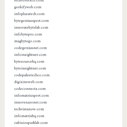
techvortexco.com
geekifyweb.com
infoplazatech.com
bytegeniusxpert.com
innovatebytelab.com
infobytepro.com
magbytego.com
codegeniusnet.com
infoinsightnet.com
bytesourcehq.com
byteinsightnet.com
codepulsetechco.com
digizineweb.com
codeconnectx.com
infomatrixxpert.com
innovexaronet.com
techvistanow.com
infomatrixhq.com
cubixiosparklab.com