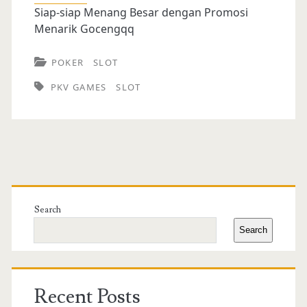
Siap-siap Menang Besar dengan Promosi
Menarik Gocengqq
POKER
SLOT
PKV GAMES
SLOT
Primary
Sidebar
Search
Search
Recent Posts