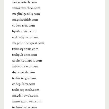
novaevotech.com
innovextechco.com
maglinkgenius.com
magcircuitlab.com
codewavex.com
byteboostco.com
elektrabyteco.com
magconnectxpert.com
truzestgenius.com
techpulsenet.com
zephyrtechxpert.com
infovortexco.com
digizinelab.com
techwavego.com
codepulsex.com
techscopetech.com
magdynoweb.com
innovexaroweb.com
techreviveco.com