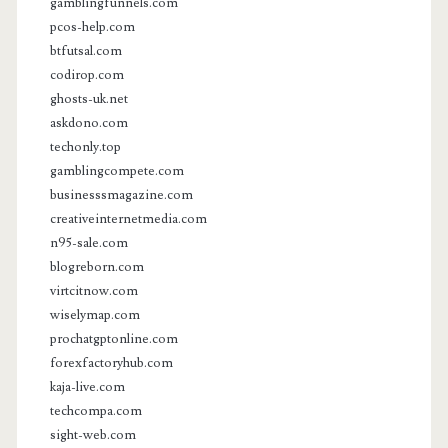
gamblingfunnels.com
pcos-help.com
btfutsal.com
codirop.com
ghosts-uk.net
askdono.com
techonly.top
gamblingcompete.com
businesssmagazine.com
creativeinternetmedia.com
n95-sale.com
blogreborn.com
virtcitnow.com
wiselymap.com
prochatgptonline.com
forexfactoryhub.com
kaja-live.com
techcompa.com
sight-web.com