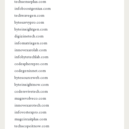
techsenseplus.com
infoboostgenius.com
techwavegen.com
bytesavvypro.com
byteinsightgen.com
digizinetech.com
infomatrixgen.com
innovexarolab.com
infobytetechlab.com
codespherepro.com
codegenixnet.com
bytesourceweb.com
byteinsightnow.com
coderevivetech.com
magrevolveco.com
innovexarotech.com
infovortexpro.com
magcircuitplus.com
techscopeitnow.com