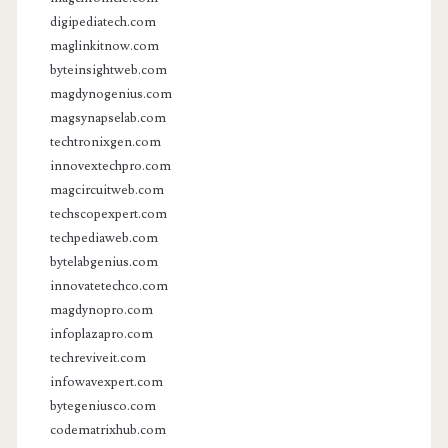
digipediatech.com
maglinkitnow.com
byteinsightweb.com
magdynogenius.com
magsynapselab.com
techtronixgen.com
innovextechpro.com
magcircuitweb.com
techscopexpert.com
techpediaweb.com
bytelabgenius.com
innovatetechco.com
magdynopro.com
infoplazapro.com
techreviveit.com
infowavexpert.com
bytegeniusco.com
codematrixhub.com