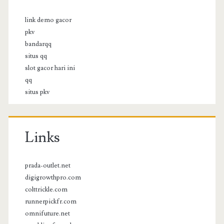
link demo gacor
pkv
bandarqq
situs qq
slot gacor hari ini
qq
situs pkv
Links
prada-outlet.net
digigrowthpro.com
colttrickle.com
runnerpickfr.com
omnifuture.net