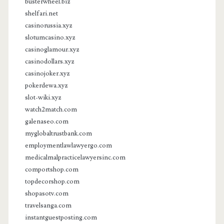
busterwheel.biz
shelfari.net
casinorussia.xyz
slotumcasino.xyz
casinoglamour.xyz
casinodollars.xyz
casinojoker.xyz
pokerdewa.xyz
slot-wiki.xyz
watch2match.com
galenaseo.com
myglobaltrustbank.com
employmentlawlawyergo.com
medicalmalpracticelawyersinc.com
comportshop.com
topdecorshop.com
shopasotv.com
travelsanga.com
instantguestposting.com