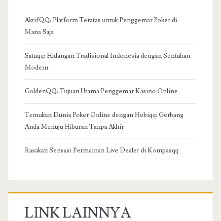
AktifQQ: Platform Teratas untuk Penggemar Poker di
Mana Saja
Satuqq: Hidangan Tradisional Indonesia dengan Sentuhan
Modern
GoldenQQ: Tujuan Utama Penggemar Kasino Online
Temukan Dunia Poker Online dengan Hobiqq: Gerbang
Anda Menuju Hiburan Tanpa Akhir
Rasakan Sensasi Permainan Live Dealer di Kompasqq
LINK LAINNYA