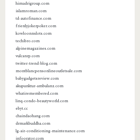
himadrigroup.com
islamroman.com
td-autofinance.com
frienlyjokerpoker.com
kowloonnslots.com
techibro.com
alpinemagazines.com
vulcanrp.com
twitter-trend-blog.com
montblancpensonlineoutletsale.com
babygadgetsreview.com
akupunktur-ambulanz.com
whatiremembered.com
linq-condo-beautyworld.com
ebyt.cc
chaindaohang.com
drmarkbuddha.com
lg-air-conditioning-maintenance.com
infoorator.com