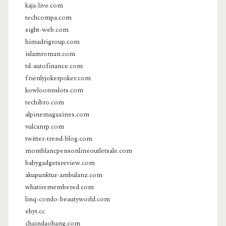
kaja-live.com
techcompa.com
sight-web.com
himadrigroup.com
islamroman.com
td-autofinance.com
frienlyjokerpoker.com
kowloonnslots.com
techibro.com
alpinemagazines.com
vulcanrp.com
twitter-trend-blog.com
montblancpensonlineoutletsale.com
babygadgetsreview.com
akupunktur-ambulanz.com
whatiremembered.com
linq-condo-beautyworld.com
ebyt.cc
chaindaohang.com