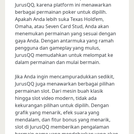
JurusQQ, karena platform ini menawarkan
berbagai permainan poker untuk dipilih.
Apakah Anda lebih suka Texas Hold’em,
Omaha, atau Seven Card Stud, Anda akan
menemukan permainan yang sesuai dengan
gaya Anda. Dengan antarmuka yang ramah
pengguna dan gameplay yang mulus,
JurusQQ memudahkan untuk melompat ke
dalam permainan dan mulai bermain.
Jika Anda ingin mencampuradukkan sedikit,
JurusQQ juga menawarkan berbagai pilihan
permainan slot. Dari mesin buah klasik
hingga slot video modern, tidak ada
kekurangan pilihan untuk dipilih. Dengan
grafik yang menarik, efek suara yang
mendalam, dan fitur bonus yang menarik,
slot di JurusQQ memberikan pengalaman