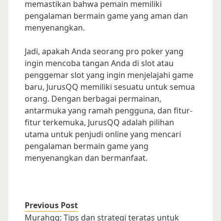
memastikan bahwa pemain memiliki
pengalaman bermain game yang aman dan
menyenangkan.
Jadi, apakah Anda seorang pro poker yang
ingin mencoba tangan Anda di slot atau
penggemar slot yang ingin menjelajahi game
baru, JurusQQ memiliki sesuatu untuk semua
orang. Dengan berbagai permainan,
antarmuka yang ramah pengguna, dan fitur-
fitur terkemuka, JurusQQ adalah pilihan
utama untuk penjudi online yang mencari
pengalaman bermain game yang
menyenangkan dan bermanfaat.
Previous Post
Murahqq: Tips dan strategi teratas untuk