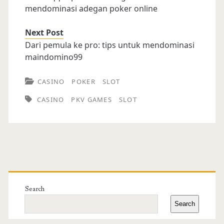
mendominasi adegan poker online
Next Post
Dari pemula ke pro: tips untuk mendominasi
maindomino99
CASINO
POKER
SLOT
CASINO
PKV GAMES
SLOT
Primary
Sidebar
Search
Search