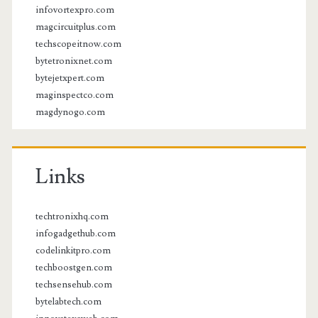
infovortexpro.com
magcircuitplus.com
techscopeitnow.com
bytetronixnet.com
bytejetxpert.com
maginspectco.com
magdynogo.com
Links
techtronixhq.com
infogadgethub.com
codelinkitpro.com
techboostgen.com
techsensehub.com
bytelabtech.com