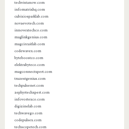
techvistanow.com
infomatrixhq.com
cubixiosparklab.com
novaevotech.com
innovextechco.com
maglinkgenius.com
magcircuitlab.com
codewavex.com
byteboostco.com
elektrabyteco.com
magconnectxpert.com
truzestgenius.com
techpulsenet.com
zephyrtechxpert.com
infovortexco.com
digizinelab.com
techwavego.com
codepulsex.com
techscopetech.com