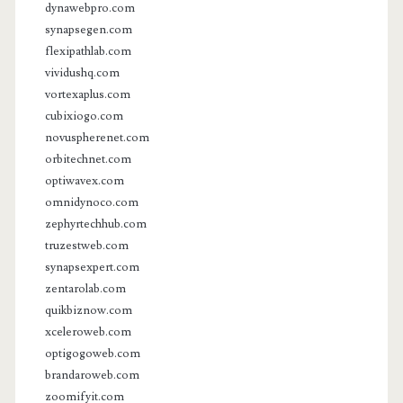
dynawebpro.com
synapsegen.com
flexipathlab.com
vividushq.com
vortexaplus.com
cubixiogo.com
novuspherenet.com
orbitechnet.com
optiwavex.com
omnidynoco.com
zephyrtechhub.com
truzestweb.com
synapsexpert.com
zentarolab.com
quikbiznow.com
xceleroweb.com
optigogoweb.com
brandaroweb.com
zoomifyit.com