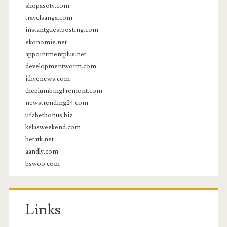
shopasotv.com
travelsanga.com
instantguestposting.com
ekonomie.net
appointmentplus.net
developmentworm.com
itlivenews.com
theplumbingfremont.com
newstrending24.com
ufabetbonus.biz
kelasweekend.com
betatk.net
aandly.com
bswoo.com
Links