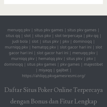
menuqq pkv
|
situs pkv games
|
situs pkv games
|
situs qq
|
slot
|
situs pkv
|
slot terpercaya
|
pkv qq
|
judi bola
|
slot
|
situs pkv
|
pkv
|
dominoqq
|
murniqq pkv
|
hematqq pkv
|
slot gacor hari ini
|
slot
gacor hari ini
|
slot gacor hari ini
|
menuqq pkv
|
murniqq pkv
|
hematqq pkv
|
situs pkv
|
pkv
|
dominoqq
|
situs pkv games
|
pkv games
|
majestibet
|
miyaqq
|
gajibet
|
https://ahliqq.pkvgamesresmi.org/
Daftar Situs Poker Online Terpercaya
dengan Bonus dan Fitur Lengkap