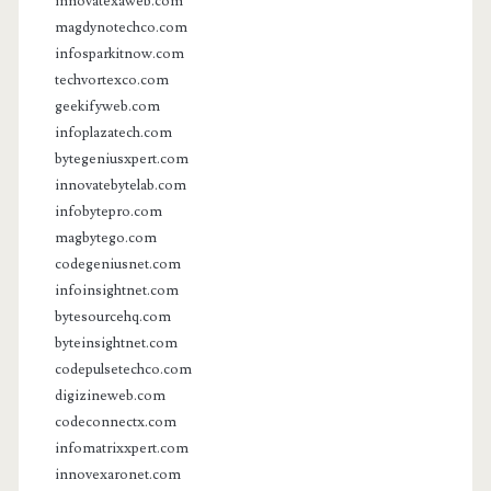
innovatexaweb.com
magdynotechco.com
infosparkitnow.com
techvortexco.com
geekifyweb.com
infoplazatech.com
bytegeniusxpert.com
innovatebytelab.com
infobytepro.com
magbytego.com
codegeniusnet.com
infoinsightnet.com
bytesourcehq.com
byteinsightnet.com
codepulsetechco.com
digizineweb.com
codeconnectx.com
infomatrixxpert.com
innovexaronet.com