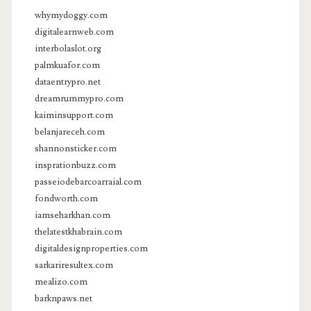
whymydoggy.com
digitalearnweb.com
interbolaslot.org
palmkuafor.com
dataentrypro.net
dreamrummypro.com
kaiminsupport.com
belanjareceh.com
shannonsticker.com
insprationbuzz.com
passeiodebarcoarraial.com
fondworth.com
iamseharkhan.com
thelatestkhabrain.com
digitaldesignproperties.com
sarkariresultex.com
mealizo.com
barknpaws.net