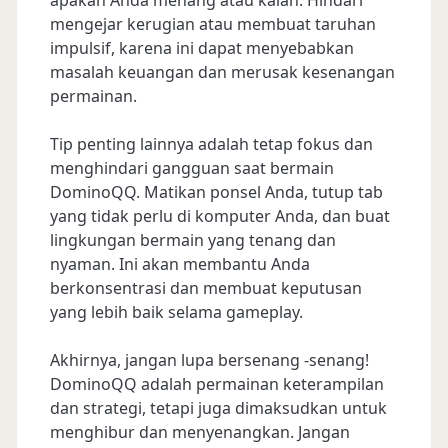
apakah Anda menang atau kalah. Hindari
mengejar kerugian atau membuat taruhan
impulsif, karena ini dapat menyebabkan
masalah keuangan dan merusak kesenangan
permainan.
Tip penting lainnya adalah tetap fokus dan
menghindari gangguan saat bermain
DominoQQ. Matikan ponsel Anda, tutup tab
yang tidak perlu di komputer Anda, dan buat
lingkungan bermain yang tenang dan
nyaman. Ini akan membantu Anda
berkonsentrasi dan membuat keputusan
yang lebih baik selama gameplay.
Akhirnya, jangan lupa bersenang -senang!
DominoQQ adalah permainan keterampilan
dan strategi, tetapi juga dimaksudkan untuk
menghibur dan menyenangkan. Jangan