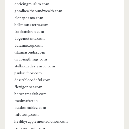
enticingmuslim.com
goodhealthsoundwealth.com
elenapoems.com
hellmouseretro.com
fcsabatehran.com
dogemutants.com
duramaxtop.com
takamasoudia.com
twdoingthings.com
stellabluedesignsco.com
paulsauthor.com
desirablecodeful.com
flexigennet.com
heronameclub.com
medmarket.io
outdoortablez.com
infotomy.com
healthysupplementsolution.com
codespottech.com