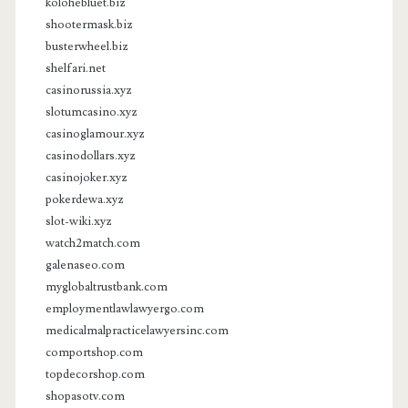
kolohebluet.biz
shootermask.biz
busterwheel.biz
shelfari.net
casinorussia.xyz
slotumcasino.xyz
casinoglamour.xyz
casinodollars.xyz
casinojoker.xyz
pokerdewa.xyz
slot-wiki.xyz
watch2match.com
galenaseo.com
myglobaltrustbank.com
employmentlawlawyergo.com
medicalmalpracticelawyersinc.com
comportshop.com
topdecorshop.com
shopasotv.com