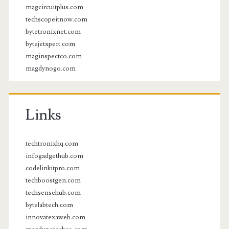
magcircuitplus.com
techscopeitnow.com
bytetronixnet.com
bytejetxpert.com
maginspectco.com
magdynogo.com
Links
techtronixhq.com
infogadgethub.com
codelinkitpro.com
techboostgen.com
techsensehub.com
bytelabtech.com
innovatexaweb.com