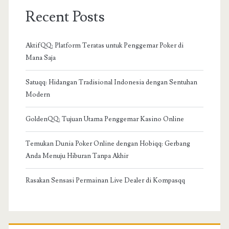
Recent Posts
AktifQQ: Platform Teratas untuk Penggemar Poker di
Mana Saja
Satuqq: Hidangan Tradisional Indonesia dengan Sentuhan
Modern
GoldenQQ: Tujuan Utama Penggemar Kasino Online
Temukan Dunia Poker Online dengan Hobiqq: Gerbang
Anda Menuju Hiburan Tanpa Akhir
Rasakan Sensasi Permainan Live Dealer di Kompasqq