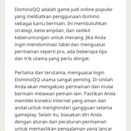
DominoQQ adalah game judi online populer
yang melibatkan penggunaan domino
sebagai kartu bermain. Ini membutuhkan
strategi, keterampilan, dan sedikit
keberuntungan untuk menang. Jika Anda
ingin mendominasi tabel dan menguasai
permainan seperti pro, ada beberapa tips
dan trik utama yang perlu diingat.
Pertama dan terutama, menguasai login
DominoQQ utama sangat penting. Di sinilah
Anda akan mengakses permainan dan mulai
bermain melawan pemain lain. Pastikan Anda
memiliki koneksi internet yang aman dan
andal untuk menghindari gangguan selama
gameplay. Selain itu, biasakan diri Anda
dengan aturan dan peraturan permainan
untuk memastikan pengalaman yang lancar