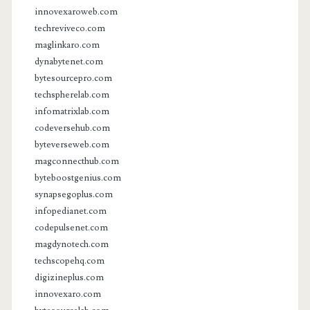
innovexaroweb.com
techreviveco.com
maglinkaro.com
dynabytenet.com
bytesourcepro.com
techspherelab.com
infomatrixlab.com
codeversehub.com
byteverseweb.com
magconnecthub.com
byteboostgenius.com
synapsegoplus.com
infopedianet.com
codepulsenet.com
magdynotech.com
techscopehq.com
digizineplus.com
innovexaro.com