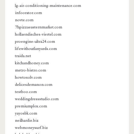
lg-air-conditioning-maintenance.com
infoorator.com
novte.com
7hpizzaeasternmarket.com
hollaendisches-viertel.com
proengine-ultra24.com
lifewithoutlanyards.com
traida.net
kitchandhoney.com
metro-bistro.com
howtosolv.com
delicesdemanon.com
testboo.com
weddingdressstudio.com
premiumplox.com
yayosbk.com
neilhardie.biz
webmoneysurf.biz