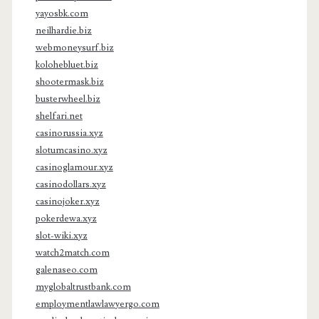
yayosbk.com
neilhardie.biz
webmoneysurf.biz
kolohebluet.biz
shootermask.biz
busterwheel.biz
shelfari.net
casinorussia.xyz
slotumcasino.xyz
casinoglamour.xyz
casinodollars.xyz
casinojoker.xyz
pokerdewa.xyz
slot-wiki.xyz
watch2match.com
galenaseo.com
myglobaltrustbank.com
employmentlawlawyergo.com