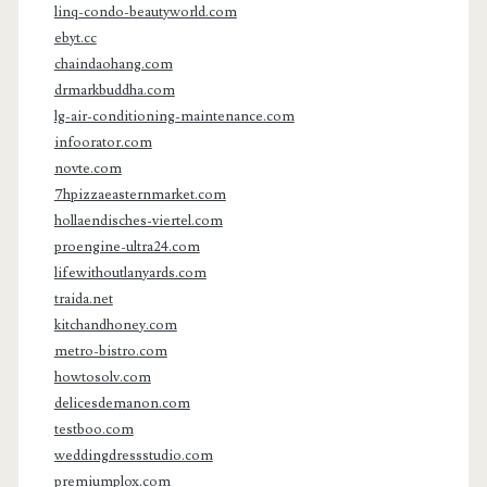
linq-condo-beautyworld.com
ebyt.cc
chaindaohang.com
drmarkbuddha.com
lg-air-conditioning-maintenance.com
infoorator.com
novte.com
7hpizzaeasternmarket.com
hollaendisches-viertel.com
proengine-ultra24.com
lifewithoutlanyards.com
traida.net
kitchandhoney.com
metro-bistro.com
howtosolv.com
delicesdemanon.com
testboo.com
weddingdressstudio.com
premiumplox.com