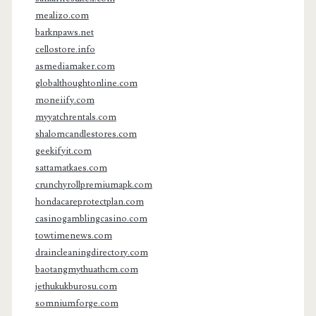
mealizo.com
barknpaws.net
cellostore.info
asmediamaker.com
globalthoughtonline.com
moneiify.com
myyatchrentals.com
shalomcandlestores.com
geekifyit.com
sattamatkaes.com
crunchyrollpremiumapk.com
hondacareprotectplan.com
casinogamblingcasino.com
towtimenews.com
draincleaningdirectory.com
baotangmythuathcm.com
jethukukburosu.com
somniumforge.com