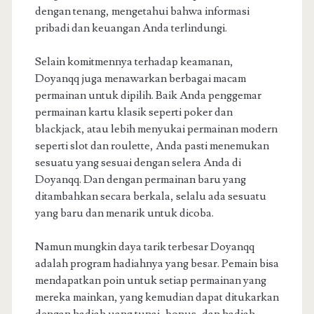
dengan tenang, mengetahui bahwa informasi
pribadi dan keuangan Anda terlindungi.
Selain komitmennya terhadap keamanan,
Doyanqq juga menawarkan berbagai macam
permainan untuk dipilih. Baik Anda penggemar
permainan kartu klasik seperti poker dan
blackjack, atau lebih menyukai permainan modern
seperti slot dan roulette, Anda pasti menemukan
sesuatu yang sesuai dengan selera Anda di
Doyanqq. Dan dengan permainan baru yang
ditambahkan secara berkala, selalu ada sesuatu
yang baru dan menarik untuk dicoba.
Namun mungkin daya tarik terbesar Doyanqq
adalah program hadiahnya yang besar. Pemain bisa
mendapatkan poin untuk setiap permainan yang
mereka mainkan, yang kemudian dapat ditukarkan