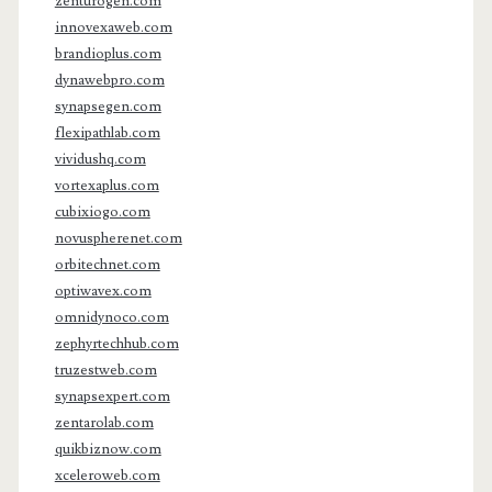
zenturogen.com
innovexaweb.com
brandioplus.com
dynawebpro.com
synapsegen.com
flexipathlab.com
vividushq.com
vortexaplus.com
cubixiogo.com
novuspherenet.com
orbitechnet.com
optiwavex.com
omnidynoco.com
zephyrtechhub.com
truzestweb.com
synapsexpert.com
zentarolab.com
quikbiznow.com
xceleroweb.com