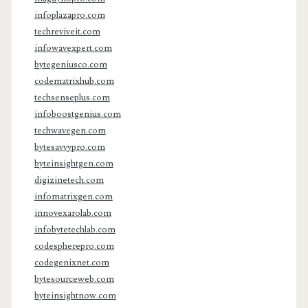
infoplazapro.com
techreviveit.com
infowavexpert.com
bytegeniusco.com
codematrixhub.com
techsenseplus.com
infoboostgenius.com
techwavegen.com
bytesavvypro.com
byteinsightgen.com
digizinetech.com
infomatrixgen.com
innovexarolab.com
infobytetechlab.com
codespherepro.com
codegenixnet.com
bytesourceweb.com
byteinsightnow.com