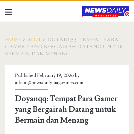
HOME
>
SLOT
>
DOYANQQ: TEMPAT PARA
GAMER YANG BERGAIRAH DATANG UNTUK
BERMAIN DAN MENANG
Published February 19, 2026 by
admin@newsdailymagazines.com
Doyanqq: Tempat Para Gamer
yang Bergairah Datang untuk
Bermain dan Menang