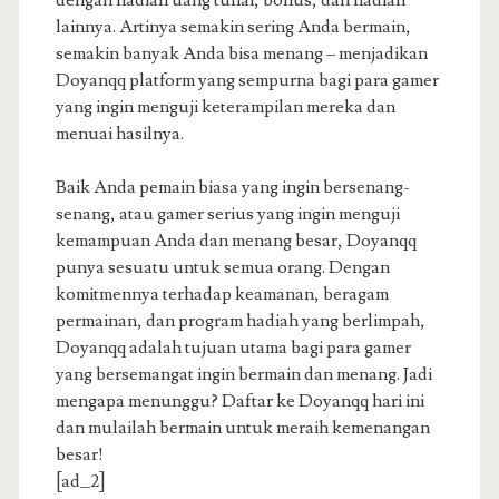
dengan hadiah uang tunai, bonus, dan hadiah
lainnya. Artinya semakin sering Anda bermain,
semakin banyak Anda bisa menang – menjadikan
Doyanqq platform yang sempurna bagi para gamer
yang ingin menguji keterampilan mereka dan
menuai hasilnya.
Baik Anda pemain biasa yang ingin bersenang-
senang, atau gamer serius yang ingin menguji
kemampuan Anda dan menang besar, Doyanqq
punya sesuatu untuk semua orang. Dengan
komitmennya terhadap keamanan, beragam
permainan, dan program hadiah yang berlimpah,
Doyanqq adalah tujuan utama bagi para gamer
yang bersemangat ingin bermain dan menang. Jadi
mengapa menunggu? Daftar ke Doyanqq hari ini
dan mulailah bermain untuk meraih kemenangan
besar!
[ad_2]