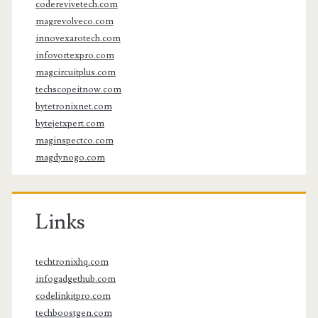
coderevivetech.com
magrevolveco.com
innovexarotech.com
infovortexpro.com
magcircuitplus.com
techscopeitnow.com
bytetronixnet.com
bytejetxpert.com
maginspectco.com
magdynogo.com
Links
techtronixhq.com
infogadgethub.com
codelinkitpro.com
techboostgen.com