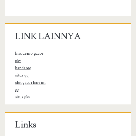
LINK LAINNYA
link demo gacor
pkv
bandarqq
situs qq
slot gacor hari ini
qq
situs pkv
Links