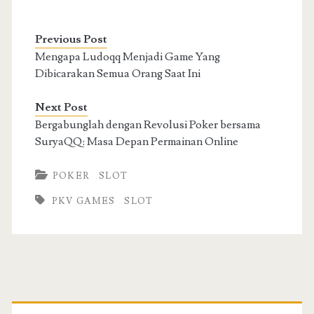
Previous Post
Mengapa Ludoqq Menjadi Game Yang
Dibicarakan Semua Orang Saat Ini
Next Post
Bergabunglah dengan Revolusi Poker bersama
SuryaQQ: Masa Depan Permainan Online
POKER
SLOT
PKV GAMES
SLOT
Primary