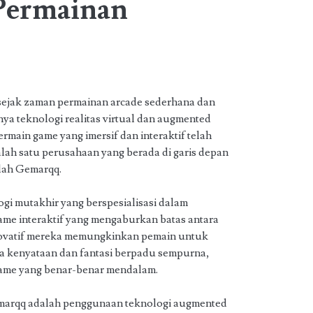
Permainan
sejak zaman permainan arcade sederhana dan
a teknologi realitas virtual dan augmented
main game yang imersif dan interaktif telah
lah satu perusahaan yang berada di garis depan
alah Gemarqq.
i mutakhir yang berspesialisasi dalam
me interaktif yang mengaburkan batas antara
 inovatif mereka memungkinkan pemain untuk
a kenyataan dan fantasi berpadu sempurna,
ame yang benar-benar mendalam.
Gemarqq adalah penggunaan teknologi augmented