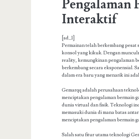
Pengalaman 
Interaktif
[ad_1]
Permainan telah berkembang pesat 
konsol yang kikuk. Dengan munculny
reality, kemungkinan pengalaman ber
berkembang secara eksponensial. Sa
dalam era baru yang menarik ini ad
Gemarqq adalah perusahaan teknolog
menciptakan pengalaman bermain ga
dunia virtual dan fisik. Teknologi
memasuki dunia di mana batas antar
menciptakan pengalaman bermain g
Salah satu fitur utama teknologi 