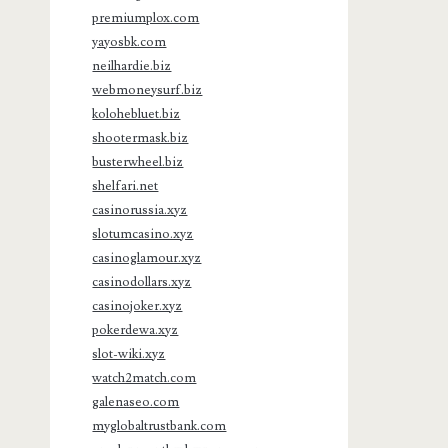
premiumplox.com
yayosbk.com
neilhardie.biz
webmoneysurf.biz
kolohebluet.biz
shootermask.biz
busterwheel.biz
shelfari.net
casinorussia.xyz
slotumcasino.xyz
casinoglamour.xyz
casinodollars.xyz
casinojoker.xyz
pokerdewa.xyz
slot-wiki.xyz
watch2match.com
galenaseo.com
myglobaltrustbank.com