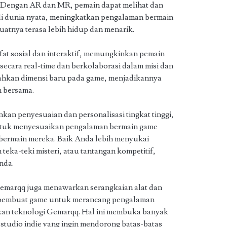
). Dengan AR dan MR, pemain dapat melihat dan
 di dunia nyata, meningkatkan pengalaman bermain
atnya terasa lebih hidup dan menarik.
at sosial dan interaktif, memungkinkan pemain
secara real-time dan berkolaborasi dalam misi dan
bahkan dimensi baru pada game, menjadikannya
 bersama.
n penyesuaian dan personalisasi tingkat tinggi,
uk menyesuaikan pengalaman bermain game
 bermain mereka. Baik Anda lebih menyukai
eka-teki misteri, atau tantangan kompetitif,
nda.
emarqq juga menawarkan serangkaian alat dan
 pembuat game untuk merancang pengalaman
akan teknologi Gemarqq. Hal ini membuka banyak
tudio indie yang ingin mendorong batas-batas