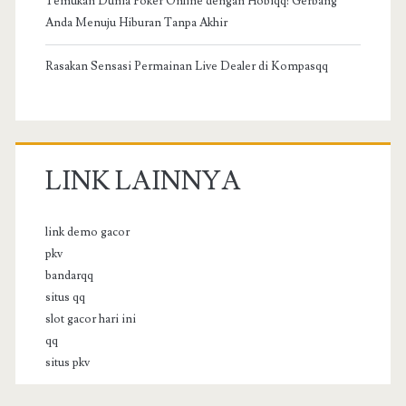
Temukan Dunia Poker Online dengan Hobiqq: Gerbang
Anda Menuju Hiburan Tanpa Akhir
Rasakan Sensasi Permainan Live Dealer di Kompasqq
LINK LAINNYA
link demo gacor
pkv
bandarqq
situs qq
slot gacor hari ini
qq
situs pkv