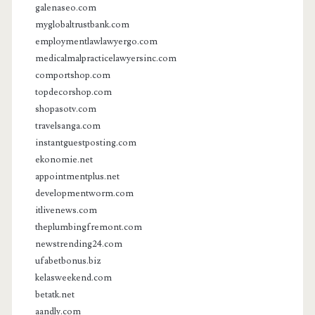
galenaseo.com
myglobaltrustbank.com
employmentlawlawyergo.com
medicalmalpracticelawyersinc.com
comportshop.com
topdecorshop.com
shopasotv.com
travelsanga.com
instantguestposting.com
ekonomie.net
appointmentplus.net
developmentworm.com
itlivenews.com
theplumbingfremont.com
newstrending24.com
ufabetbonus.biz
kelasweekend.com
betatk.net
aandly.com