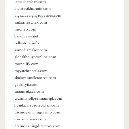
iamseharkhan.com
thelatestkhabrain.com
digitaldesignproperties.com
sarkariresultex.com
mealizo.com
barknpaws.net
cellostore.info
asmediamaker.com
globalthoughtonline.com
moneiify.com
myyatchrentals.com
shalomcandlestores.com
geekifyit.com
sattamatkaes.com
crunchyrollpremiumapk.com
hondacareprotectplan.com
casinogamblingcasino.com
towtimenews.com
draincleaningdirectory.com