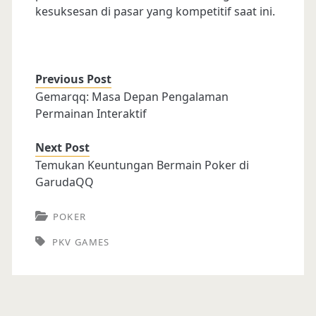
kesuksesan di pasar yang kompetitif saat ini.
Previous Post
Gemarqq: Masa Depan Pengalaman
Permainan Interaktif
Next Post
Temukan Keuntungan Bermain Poker di
GarudaQQ
POKER
PKV GAMES