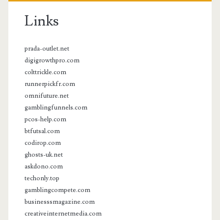
Links
prada-outlet.net
digigrowthpro.com
colttrickle.com
runnerpickfr.com
omnifuture.net
gamblingfunnels.com
pcos-help.com
btfutsal.com
codirop.com
ghosts-uk.net
askdono.com
techonly.top
gamblingcompete.com
businesssmagazine.com
creativeinternetmedia.com