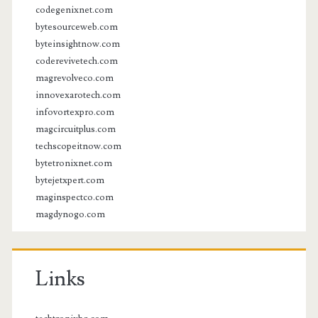
codegenixnet.com
bytesourceweb.com
byteinsightnow.com
coderevivetech.com
magrevolveco.com
innovexarotech.com
infovortexpro.com
magcircuitplus.com
techscopeitnow.com
bytetronixnet.com
bytejetxpert.com
maginspectco.com
magdynogo.com
Links