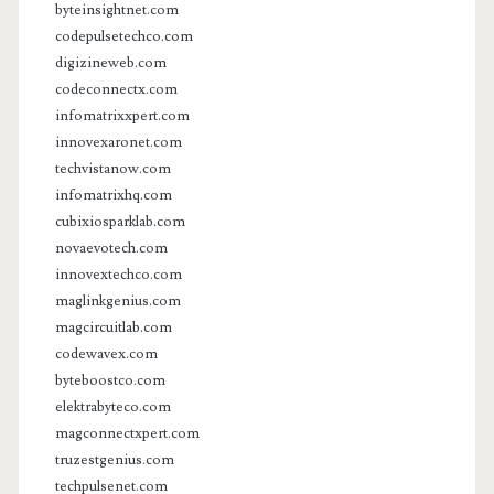
byteinsightnet.com
codepulsetechco.com
digizineweb.com
codeconnectx.com
infomatrixxpert.com
innovexaronet.com
techvistanow.com
infomatrixhq.com
cubixiosparklab.com
novaevotech.com
innovextechco.com
maglinkgenius.com
magcircuitlab.com
codewavex.com
byteboostco.com
elektrabyteco.com
magconnectxpert.com
truzestgenius.com
techpulsenet.com