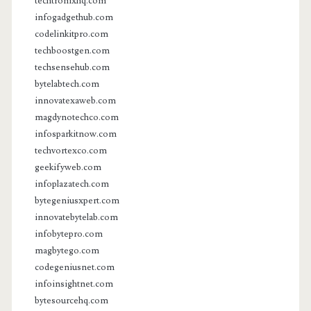
techtronixhq.com
infogadgethub.com
codelinkitpro.com
techboostgen.com
techsensehub.com
bytelabtech.com
innovatexaweb.com
magdynotechco.com
infosparkitnow.com
techvortexco.com
geekifyweb.com
infoplazatech.com
bytegeniusxpert.com
innovatebytelab.com
infobytepro.com
magbytego.com
codegeniusnet.com
infoinsightnet.com
bytesourcehq.com