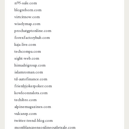
n95-sale.com
blogreborn.com
virtcitnow.com
wiselymap.com
prochatgptonline.com
forexfactoryhub.com
kaja-live.com
techcompa.com
sight-web.com
himadrigroup.com
islamroman.com
td-autofinance.com
frienlyjokerpoker.com
kowloonnslots.com
techibro.com
alpinemagazines.com
vulcanrp.com
twitter-trend-blog.com
montblancpensonlineoutletsale.com