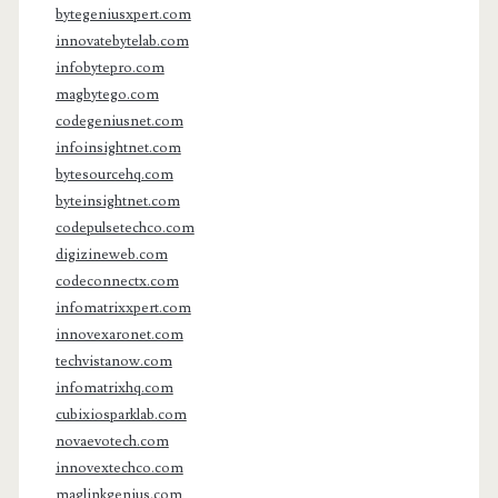
bytegeniusxpert.com
innovatebytelab.com
infobytepro.com
magbytego.com
codegeniusnet.com
infoinsightnet.com
bytesourcehq.com
byteinsightnet.com
codepulsetechco.com
digizineweb.com
codeconnectx.com
infomatrixxpert.com
innovexaronet.com
techvistanow.com
infomatrixhq.com
cubixiosparklab.com
novaevotech.com
innovextechco.com
maglinkgenius.com