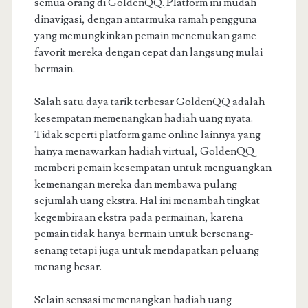
semua orang di GoldenQQ. Platform ini mudah
dinavigasi, dengan antarmuka ramah pengguna
yang memungkinkan pemain menemukan game
favorit mereka dengan cepat dan langsung mulai
bermain.
Salah satu daya tarik terbesar GoldenQQ adalah
kesempatan memenangkan hadiah uang nyata.
Tidak seperti platform game online lainnya yang
hanya menawarkan hadiah virtual, GoldenQQ
memberi pemain kesempatan untuk menguangkan
kemenangan mereka dan membawa pulang
sejumlah uang ekstra. Hal ini menambah tingkat
kegembiraan ekstra pada permainan, karena
pemain tidak hanya bermain untuk bersenang-
senang tetapi juga untuk mendapatkan peluang
menang besar.
Selain sensasi memenangkan hadiah uang