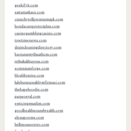
geekifyit.com
sattamatkaes.com
crunchyrollpremiumapk.com
hondacareprotectplan.com
casinogamblingcasino.com
towtimenews.com
draincleaningdirectory.com
baotangmythuathcm.com
jethukukburosu.com
somniumforge.com
bloglibraries.com
luleburgaznakliyatfirmasi.com
thebapehoodie.com
parasosyal.com
enticingmuslim.com
goodhealthsoundwealth.com
elenapoems.com
hellmouseretro.com