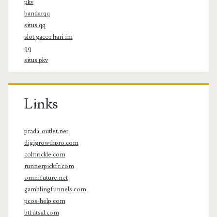
pkv
bandarqq
situs qq
slot gacor hari ini
qq
situs pkv
Links
prada-outlet.net
digigrowthpro.com
colttrickle.com
runnerpickfr.com
omnifuture.net
gamblingfunnels.com
pcos-help.com
btfutsal.com