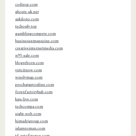
codirop.com
ghosts-uk.net
askdono.com
techonly.top
gamblingcompete.com
businesssmagazine.com
creativeinternetmedia.com
n95-sale.com
blogreborn.com
virtcitnow.com
wiselymap.com
prochatgptonline.com
forexfactoryhub.com
kaja-live.com
techcompa.com
sight-web.com
himadrigroup.com
islamroman.com
td-autofinance.com