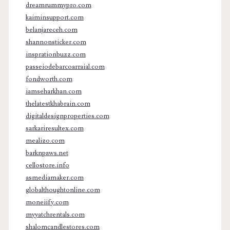
dreamrummypro.com
kaiminsupport.com
belanjareceh.com
shannonsticker.com
insprationbuzz.com
passeiodebarcoarraial.com
fondworth.com
iamseharkhan.com
thelatestkhabrain.com
digitaldesignproperties.com
sarkariresultex.com
mealizo.com
barknpaws.net
cellostore.info
asmediamaker.com
globalthoughtonline.com
moneiify.com
myyatchrentals.com
shalomcandlestores.com