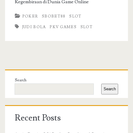
Kegembiraan di Dunia Game Online
POKER
SBOBET88
SLOT
JUDI BOLA
PKV GAMES
SLOT
Primary
Sidebar
Search
Search
Recent Posts