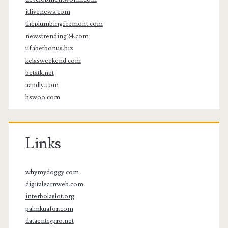
itlivenews.com
theplumbingfremont.com
newstrending24.com
ufabetbonus.biz
kelasweekend.com
betatk.net
aandly.com
bswoo.com
Links
whymydoggy.com
digitalearnweb.com
interbolaslot.org
palmkuafor.com
dataentrypro.net