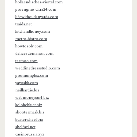
hollaendisches-viertel.com
proengine-ultra24.com
lifewithoutlanyards.com
traida.net
kitchandhoney.com
metro-bistro.com
howtosolv.com
delicesdemanon.com
testboo.com
weddingdressstudio.com
premiumplox.com
yayosbk.com
neilhardie.biz
webmoneysurf.biz
kolohebluet.biz
shootermask.biz
busterwheel.biz
shelfari.net
casinorussia.xyz