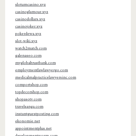
slotumcasino.xyz
casinoglamour.xyz
casinodollars.xyz
casinojoker.xyz
pokerdewa.xyz
slot-wiki.xyz
watch2match.com
galenaseo.com
myglobaltrustbank.com
employmentlawlawyergo.com
medicalmalpracticelawyersinc.com
comportshop.com
topdecorshop.com
shopasotv.com
travelsanga.com
instantguestposting.com
ekonomie.net
appointmentplus.net
developmentworm.com