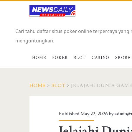
Cari tahu daftar situs poker online terpercaya ya
menguntungkan.
HOME
POKER
SLOT
CASINO
SBOBE
HOME
>
SLOT
>
JELAJAHI DUNIA GAM
Published May 22, 2026 by
admin@n
Jelajahi Dun