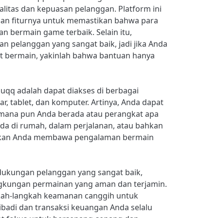
alitas dan kepuasan pelanggan. Platform ini
an fiturnya untuk memastikan bahwa para
bermain game terbaik. Selain itu,
pelanggan yang sangat baik, jadi jika Anda
t bermain, yakinlah bahwa bantuan hanya
auqq adalah dapat diakses di berbagai
r, tablet, dan komputer. Artinya, Anda dapat
 mana pun Anda berada atau perangkat apa
da di rumah, dalam perjalanan, atau bahkan
nkan Anda membawa pengalaman bermain
dukungan pelanggan yang sangat baik,
gkungan permainan yang aman dan terjamin.
kah-langkah keamanan canggih untuk
badi dan transaksi keuangan Anda selalu