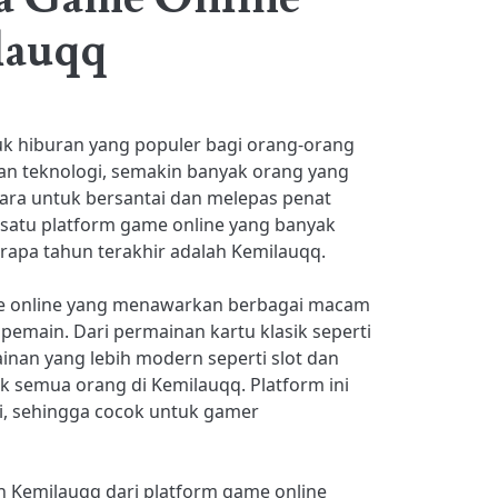
lauqq
uk hiburan yang populer bagi orang-orang
uan teknologi, semakin banyak orang yang
cara untuk bersantai dan melepas penat
h satu platform game online yang banyak
apa tahun terakhir adalah Kemilauqq.
e online yang menawarkan berbagai macam
pemain. Dari permainan kartu klasik seperti
nan yang lebih modern seperti slot dan
uk semua orang di Kemilauqq. Platform ini
i, sehingga cocok untuk gamer
 Kemilauqq dari platform game online