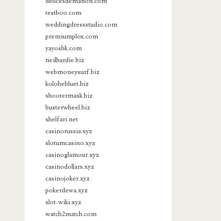
delicesdemanon.com
testboo.com
weddingdressstudio.com
premiumplox.com
yayosbk.com
neilhardie.biz
webmoneysurf.biz
kolohebluet.biz
shootermask.biz
busterwheel.biz
shelfari.net
casinorussia.xyz
slotumcasino.xyz
casinoglamour.xyz
casinodollars.xyz
casinojoker.xyz
pokerdewa.xyz
slot-wiki.xyz
watch2match.com