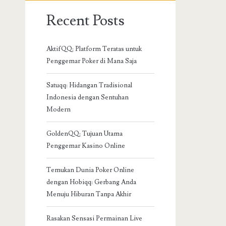
Recent Posts
AktifQQ: Platform Teratas untuk
Penggemar Poker di Mana Saja
Satuqq: Hidangan Tradisional
Indonesia dengan Sentuhan
Modern
GoldenQQ: Tujuan Utama
Penggemar Kasino Online
Temukan Dunia Poker Online
dengan Hobiqq: Gerbang Anda
Menuju Hiburan Tanpa Akhir
Rasakan Sensasi Permainan Live