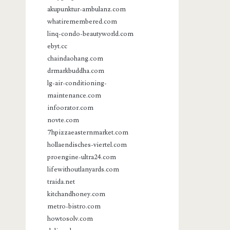
akupunktur-ambulanz.com
whatiremembered.com
linq-condo-beautyworld.com
ebyt.cc
chaindaohang.com
drmarkbuddha.com
lg-air-conditioning-
maintenance.com
infoorator.com
novte.com
7hpizzaeasternmarket.com
hollaendisches-viertel.com
proengine-ultra24.com
lifewithoutlanyards.com
traida.net
kitchandhoney.com
metro-bistro.com
howtosolv.com