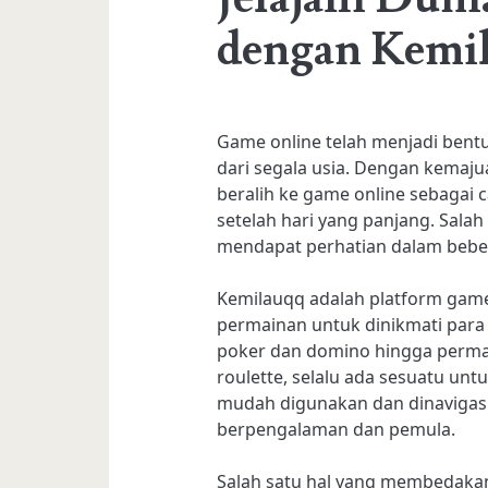
dengan Kemi
Game online telah menjadi bent
dari segala usia. Dengan kemaj
beralih ke game online sebagai 
setelah hari yang panjang. Sala
mendapat perhatian dalam beber
Kemilauqq adalah platform gam
permainan untuk dinikmati para 
poker dan domino hingga permai
roulette, selalu ada sesuatu unt
mudah digunakan dan dinavigas
berpengalaman dan pemula.
Salah satu hal yang membedakan