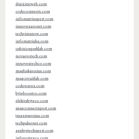
digizineweb.com
codeconnectx.com
infomatrixxpert.com
innovexaronet.com
techvistanow.com
infomatrixhq.com
cubixiosparklab.com
novaevotech.com
innovextechco.com
maglinkgenius.com
magcircuitlab.com
codewavex.com
byteboostco.com
elektrabyteco.com
magconnectxpert.com
truzestgenius.com
techpulsenet.com
zephyrtechxpert.com
infovortexco.com