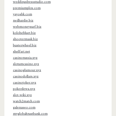
weddingdressstudio.com
premiumplox.com
yayosbk.com
neilhardie.biz
webmoneysurf.biz
kolohebluet.biz
shootermask.biz
busterwheel.biz
shelfari.net
casinorussia.xyz
slotumcasino.xyz
casinoglamour.xyz
casinodollars.xyz
casinojoker.xyz
pokerdewa.xyz
slot-wiki.xyz
watch2match.com
galenaseo.com
myglobaltrustbank.com