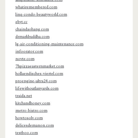
whatiremembered.com
linq-condo-beautyworld.com
ebyt.cc
chaindaohang.com
drmarkbuddha.com
lg-air-conditioning-maintenance.com
infoorator.com
novte.com
7hpizzaeasternmarket.com
hollaendisches-viertel.com
proengine-ultra24.com
lifewithoutlanyards.com
traida.net
kitchandhoney.com
metro-bistro.com
howtosolv.com
delicesdemanon.com
testboo.com