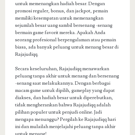
untuk memenangkan hadiah besar. Dengan
promosi reguler, bonus, dan jackpot, pemain
memiliki kesempatan untuk memenangkan
sejumlah besar uang sambil bersenang -senang
bermain game favorit mereka. Apakah Anda
seorang profesional berpengalaman atau pemain
biasa, ada banyak peluang untuk menang besar di
Rajajudiqq.
Secara keseluruhan, Rajajudiqq menawarkan
peluang tanpa akhir untuk menang dan bersenang
-senang saat melakukannya. Dengan berbagai
macam game untuk dipilih, gameplay yang dapat
diakses, dan hadiah besar untuk diperebutkan,
tidak mengherankan bahwa Rajajudiqq adalah
pilihan populer untuk penjudi online. Jadi
mengapa menunggu? Pergilah ke Rajajudiqq hari
ini dan mulailah menjelajahi peluang tanpa akhir
untuk menang!