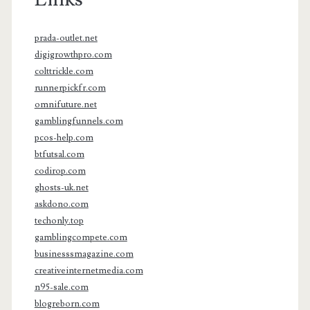
prada-outlet.net
digigrowthpro.com
colttrickle.com
runnerpickfr.com
omnifuture.net
gamblingfunnels.com
pcos-help.com
btfutsal.com
codirop.com
ghosts-uk.net
askdono.com
techonly.top
gamblingcompete.com
businesssmagazine.com
creativeinternetmedia.com
n95-sale.com
blogreborn.com