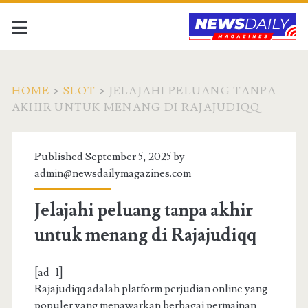
HOME
>
SLOT
>
JELAJAHI PELUANG TANPA
AKHIR UNTUK MENANG DI RAJAJUDIQQ
Published September 5, 2025 by
admin@newsdailymagazines.com
Jelajahi peluang tanpa akhir
untuk menang di Rajajudiqq
[ad_1]
Rajajudiqq adalah platform perjudian online yang
populer yang menawarkan berbagai permainan