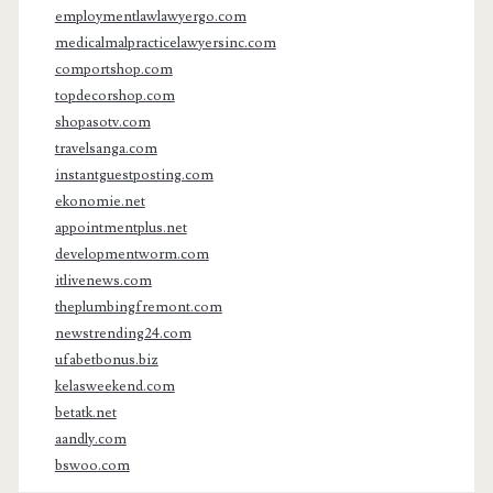
employmentlawlawyergo.com
medicalmalpracticelawyersinc.com
comportshop.com
topdecorshop.com
shopasotv.com
travelsanga.com
instantguestposting.com
ekonomie.net
appointmentplus.net
developmentworm.com
itlivenews.com
theplumbingfremont.com
newstrending24.com
ufabetbonus.biz
kelasweekend.com
betatk.net
aandly.com
bswoo.com