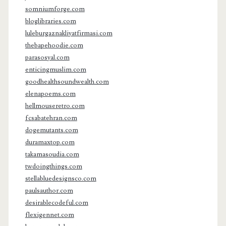
somniumforge.com
bloglibraries.com
luleburgaznakliyatfirmasi.com
thebapehoodie.com
parasosyal.com
enticingmuslim.com
goodhealthsoundwealth.com
elenapoems.com
hellmouseretro.com
fcsabatehran.com
dogemutants.com
duramaxtop.com
takamasoudia.com
twdoingthings.com
stellabluedesignsco.com
paulsauthor.com
desirablecodeful.com
flexigennet.com