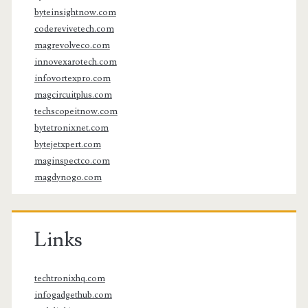
byteinsightnow.com
coderevivetech.com
magrevolveco.com
innovexarotech.com
infovortexpro.com
magcircuitplus.com
techscopeitnow.com
bytetronixnet.com
bytejetxpert.com
maginspectco.com
magdynogo.com
Links
techtronixhq.com
infogadgethub.com