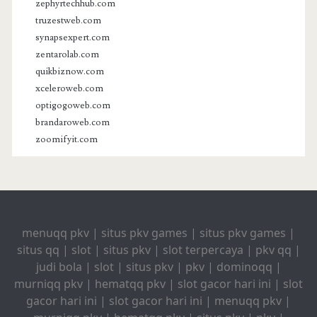
zephyrtechhub.com
truzestweb.com
synapsexpert.com
zentarolab.com
quikbiznow.com
xceleroweb.com
optigogoweb.com
brandaroweb.com
zoomifyit.com
menuqq pkv
|
situs pkv games
|
situs pkv games
|
situs qq
|
slot
|
situs pkv
|
slot terpercaya
|
pkv qq
|
judi bola
|
slot
|
situs pkv
|
pkv
|
dominoqq
|
murniqq pkv
|
hematqq pkv
|
slot gacor hari ini
|
slot
gacor hari ini
|
slot gacor hari ini
|
menuqq pkv
|