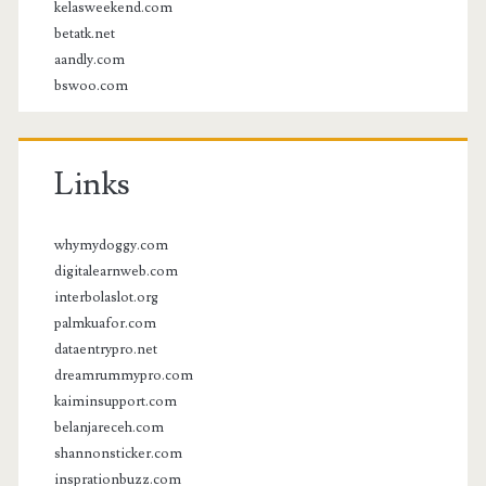
kelasweekend.com
betatk.net
aandly.com
bswoo.com
Links
whymydoggy.com
digitalearnweb.com
interbolaslot.org
palmkuafor.com
dataentrypro.net
dreamrummypro.com
kaiminsupport.com
belanjareceh.com
shannonsticker.com
insprationbuzz.com