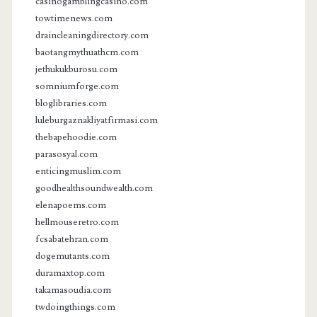
casinogamblingcasino.com
towtimenews.com
draincleaningdirectory.com
baotangmythuathcm.com
jethukukburosu.com
somniumforge.com
bloglibraries.com
luleburgaznakliyatfirmasi.com
thebapehoodie.com
parasosyal.com
enticingmuslim.com
goodhealthsoundwealth.com
elenapoems.com
hellmouseretro.com
fcsabatehran.com
dogemutants.com
duramaxtop.com
takamasoudia.com
twdoingthings.com