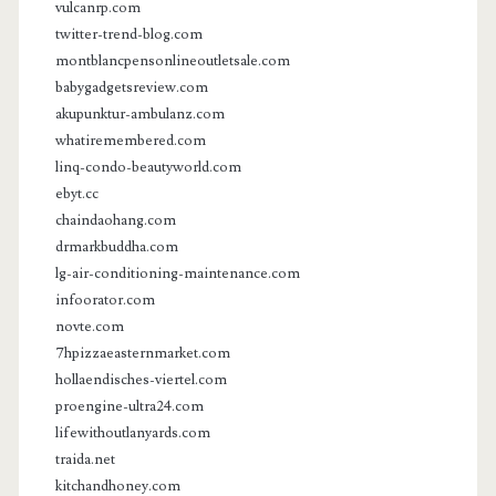
vulcanrp.com
twitter-trend-blog.com
montblancpensonlineoutletsale.com
babygadgetsreview.com
akupunktur-ambulanz.com
whatiremembered.com
linq-condo-beautyworld.com
ebyt.cc
chaindaohang.com
drmarkbuddha.com
lg-air-conditioning-maintenance.com
infoorator.com
novte.com
7hpizzaeasternmarket.com
hollaendisches-viertel.com
proengine-ultra24.com
lifewithoutlanyards.com
traida.net
kitchandhoney.com