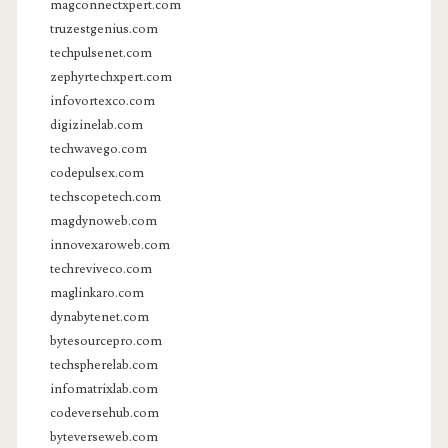
magconnectxpert.com
truzestgenius.com
techpulsenet.com
zephyrtechxpert.com
infovortexco.com
digizinelab.com
techwavego.com
codepulsex.com
techscopetech.com
magdynoweb.com
innovexaroweb.com
techreviveco.com
maglinkaro.com
dynabytenet.com
bytesourcepro.com
techspherelab.com
infomatrixlab.com
codeversehub.com
byteverseweb.com