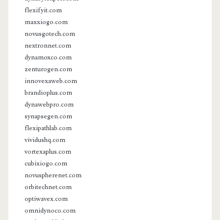
flexifyit.com
maxxiogo.com
novusgotech.com
nextronnet.com
dynamoxco.com
zenturogen.com
innovexaweb.com
brandioplus.com
dynawebpro.com
synapsegen.com
flexipathlab.com
vividushq.com
vortexaplus.com
cubixiogo.com
novuspherenet.com
orbitechnet.com
optiwavex.com
omnidynoco.com