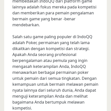
membedakan IndoQQ dari platform game
lainnya adalah fokus mereka pada kompetisi
dan memberikan para pemain pengalaman
bermain game yang benar -benar
mendebarkan.
Salah satu game paling populer di IndoQQ
adalah Poker, permainan yang telah lama
dikaitkan dengan kompetisi dan strategi.
Apakah Anda seorang profesional
berpengalaman atau pemula yang ingin
mengasah keterampilan Anda, IndoQQ
menawarkan berbagai permainan poker
untuk pemain dari semua tingkatan. Dengan
kemampuan untuk bermain melawan pemain
nyata lainnya dari seluruh dunia, Anda dapat
menguji keterampilan Anda dan melihat
bagaimana Anda bertumpuk melawan
kompetisi.