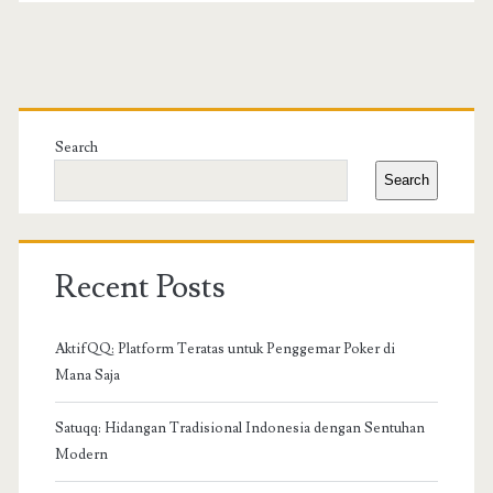
Primary
Sidebar
Search
Search
Recent Posts
AktifQQ: Platform Teratas untuk Penggemar Poker di
Mana Saja
Satuqq: Hidangan Tradisional Indonesia dengan Sentuhan
Modern