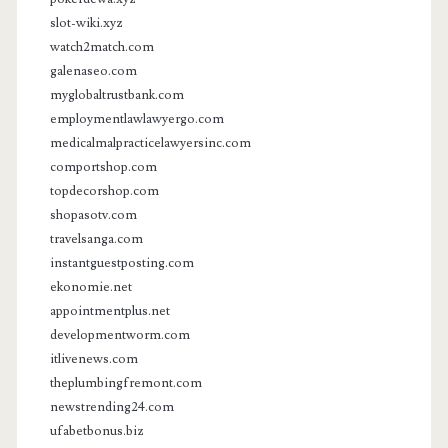
slot-wiki.xyz
watch2match.com
galenaseo.com
myglobaltrustbank.com
employmentlawlawyergo.com
medicalmalpracticelawyersinc.com
comportshop.com
topdecorshop.com
shopasotv.com
travelsanga.com
instantguestposting.com
ekonomie.net
appointmentplus.net
developmentworm.com
itlivenews.com
theplumbingfremont.com
newstrending24.com
ufabetbonus.biz