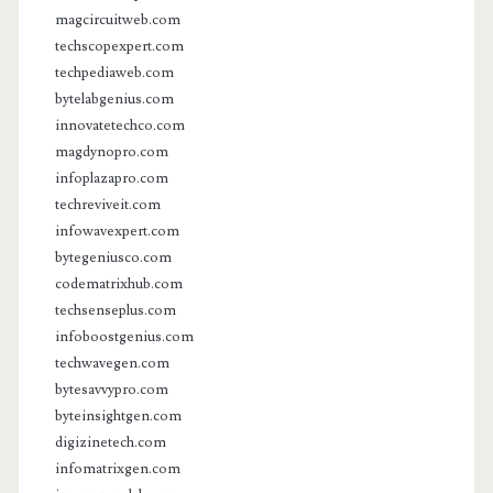
magcircuitweb.com
techscopexpert.com
techpediaweb.com
bytelabgenius.com
innovatetechco.com
magdynopro.com
infoplazapro.com
techreviveit.com
infowavexpert.com
bytegeniusco.com
codematrixhub.com
techsenseplus.com
infoboostgenius.com
techwavegen.com
bytesavvypro.com
byteinsightgen.com
digizinetech.com
infomatrixgen.com