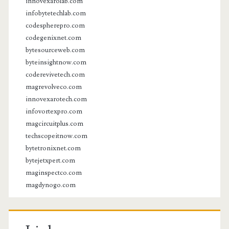
innovexarolab.com
infobytetechlab.com
codespherepro.com
codegenixnet.com
bytesourceweb.com
byteinsightnow.com
coderevivetech.com
magrevolveco.com
innovexarotech.com
infovortexpro.com
magcircuitplus.com
techscopeitnow.com
bytetronixnet.com
bytejetxpert.com
maginspectco.com
magdynogo.com