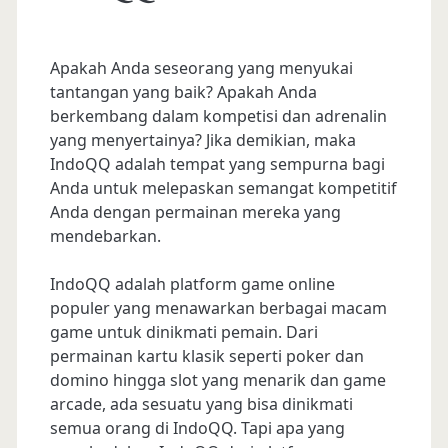
Apakah Anda seseorang yang menyukai
tantangan yang baik? Apakah Anda
berkembang dalam kompetisi dan adrenalin
yang menyertainya? Jika demikian, maka
IndoQQ adalah tempat yang sempurna bagi
Anda untuk melepaskan semangat kompetitif
Anda dengan permainan mereka yang
mendebarkan.
IndoQQ adalah platform game online
populer yang menawarkan berbagai macam
game untuk dinikmati pemain. Dari
permainan kartu klasik seperti poker dan
domino hingga slot yang menarik dan game
arcade, ada sesuatu yang bisa dinikmati
semua orang di IndoQQ. Tapi apa yang